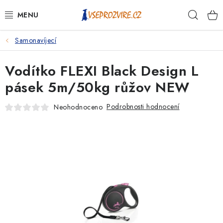
Přejít
Hleda
na
obsah
Samonavíjecí
PSI
Vodítko FLEXI Black Design L
KOČKY
pásek 5m/50kg růžov NEW
KONĚ
Podrobnosti hodnocení
Neohodnoceno
ANTIPARAZITIKA
PRO CHOVATELE
NA NEMOCI
KRÁLÍCI/HLODAVCI/PTÁCI