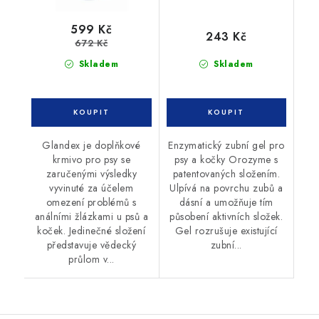
599 Kč
243 Kč
672 Kč
Skladem
Skladem
Glandex je doplňkové
Enzymatický zubní gel pro
krmivo pro psy se
psy a kočky Orozyme s
zaručenými výsledky
patentovaných složením.
vyvinuté za účelem
Ulpívá na povrchu zubů a
omezení problémů s
dásní a umožňuje tím
análními žlázkami u psů a
působení aktivních složek.
koček. Jedinečné složení
Gel rozrušuje existující
představuje vědecký
zubní...
průlom v...