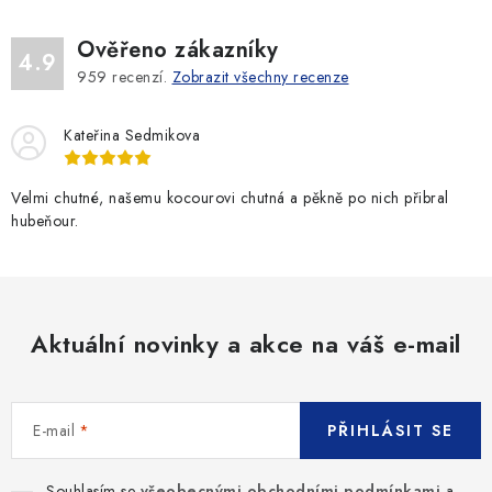
Ověřeno zákazníky
4.9
959
recenzí.
Zobrazit všechny recenze
Kateřina Sedmikova
Velmi chutné, našemu kocourovi chutná a pěkně po nich přibral
hubeňour.
Aktuální novinky a akce na váš e-mail
E-mail
PŘIHLÁSIT SE
Souhlasím se
všeobecnými obchodními podmínkami
a