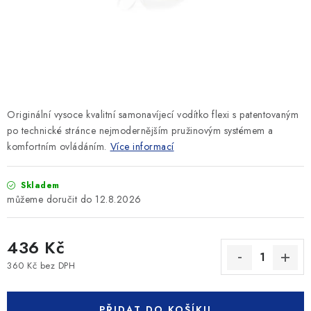
SLEVY
ZNAČKY
Ceník dopravy
Kontakty
Obchodní podmínky
Podmínky ochrany osobních údajů
Originální vysoce kvalitní samonavíjecí vodítko flexi s patentovaným
po technické stránce nejmodernějším pružinovým systémem a
komfortním ovládáním.
Více informací
Skladem
12.8.2026
436 Kč
360 Kč bez DPH
Měrná cena:
PŘIDAT DO KOŠÍKU