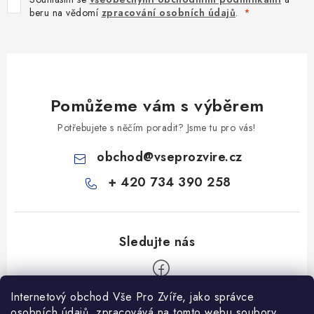
beru na vědomí
zpracování osobních údajů
.
Pomůžeme vám s výběrem
Potřebujete s něčím poradit? Jsme tu pro vás!
obchod
@
vseprozvire.cz
+ 420 734 390 258
Internetový obchod Vše Pro Zvíře, jako správce
Z
osobních údajů, zpracovává na tomto webu soubory