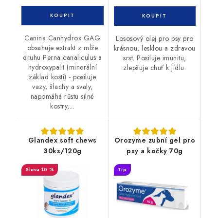
Canina Canhydrox GAG
Lososový olej pro psy pro
obsahuje extrakt z mlže
krásnou, lesklou a zdravou
druhu Perna canaliculus a
srst. Posiluje imunitu,
hydroxypalit (minerální
zlepšuje chuť k jídlu.
základ kostí) - posiluje
vazy, šlachy a svaly,
napomáhá růstu silné
kostry,...
Glandex soft chews
Orozyme zubní gel pro
30ks/120g
psy a kočky 70g
10 %
Tip