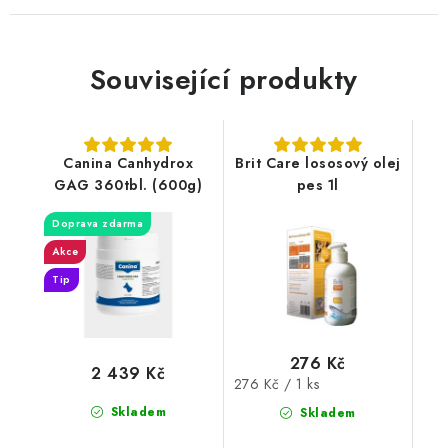
Související produkty
Canina Canhydrox
Brit Care lososový olej
GAG 360tbl. (600g)
pes 1l
Doprava zdarma
Akce
Tip
276 Kč
2 439 Kč
Měrná
276 Kč / 1 ks
cena:
Skladem
Skladem