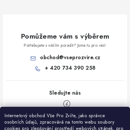
Pomůžeme vám s výběrem
Potřebujete s něčím poradit? Jsme tu pro vás!
obchod
@
vseprozvire.cz
+ 420 734 390 258
Internetový obchod Vše Pro Zvíře, jako správce
Z
osobních údajů, zpracovává na tomto webu soubory
á
cookies pro zlepšování prostředí webových stránek, pro