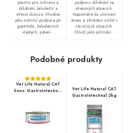
ptactvo pro ochranu a
podporu zklidnění ve
zklidnění žaludeční a
stresových situacích.
střevní sliznice. Vhodné
Napomáhá ke zmírnění
jako nutriční podpora při
stresu a zklidnění zvířat v
gastritidě, žaludečních
náročných situacích.
vředech, pálení...
Slouží jako přírodní...
Podobné produkty
Vet Life Natural CAT
Vet Life Natural CAT
konz. GastroIntestinal
GastroIntestinal 2kg
85g