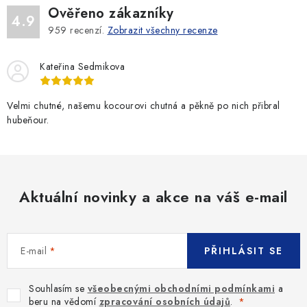
Ověřeno zákazníky
4.9
959
recenzí.
Zobrazit všechny recenze
Kateřina Sedmikova
Velmi chutné, našemu kocourovi chutná a pěkně po nich přibral
hubeňour.
Aktuální novinky a akce na váš e-mail
E-mail
PŘIHLÁSIT SE
Souhlasím se
všeobecnými obchodními podmínkami
a
beru na vědomí
zpracování osobních údajů
.