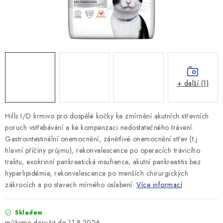
SLEVY
ZNAČKY
Ceník dopravy
Kontakty
Obchodní podmínky
Podmínky ochrany osobních údajů
+ další (1)
Hills I/D krmivo pro dospělé kočky
ke zmírnění akutních střevních
poruch vstřebávání a ke kompenzaci nedostatečného trávení.
G
astrointestinální onemocnění, zánětlivé onemocnění střev (t.j.
hlavní příčiny průjmu), rekonvalescence po operacích trávicího
traktu, exokrinní pankreatická insufience, akutní pankreatitis bez
hyperlipidémie, rekonvalescence po menších chirurgických
zákrocích a po stavech mírného oslabení.
Více informací
Skladem
11.8.2026