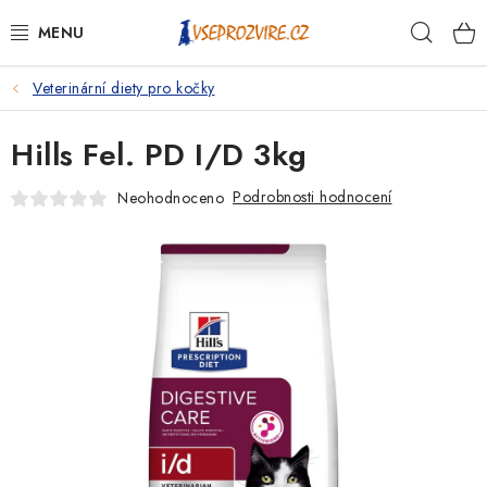
Přejít
Hleda
na
obsah
Veterinární diety pro kočky
PSI
Hills Fel. PD I/D 3kg
KOČKY
Podrobnosti hodnocení
Neohodnoceno
KONĚ
ANTIPARAZITIKA
PRO CHOVATELE
NA NEMOCI
KRÁLÍCI/HLODAVCI/PTÁCI