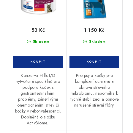
53 Kč
1 150 Kč
Skladem
Skladem
Konzerva Hills I/D
Pro psy a kočky pro
vytvořená speciálně pro
komplexní ochranu a
podporu koček s
obnovu střevního
gastrointestinálními
mikrobiomu, napomáhá k
problémy, zánětlivými
rychlé stabilizaci a obnově
onemocněními střev či
narušené střevní flóry.
kočky v rekonvalescenci.
Doplněná o složku
ActivBiome.