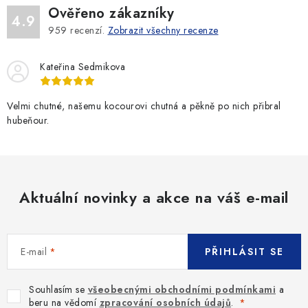
Ověřeno zákazníky
4.9
959
recenzí.
Zobrazit všechny recenze
Kateřina Sedmikova
Velmi chutné, našemu kocourovi chutná a pěkně po nich přibral
hubeňour.
Aktuální novinky a akce na váš e-mail
E-mail
PŘIHLÁSIT SE
Souhlasím se
všeobecnými obchodními podmínkami
a
beru na vědomí
zpracování osobních údajů
.