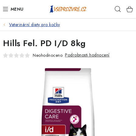
Přejít
Hleda
na
obsah
Veterinární diety pro kočky
PSI
Hills Fel. PD I/D 8kg
KOČKY
Podrobnosti hodnocení
Neohodnoceno
KONĚ
ANTIPARAZITIKA
PRO CHOVATELE
NA NEMOCI
KRÁLÍCI/HLODAVCI/PTÁCI