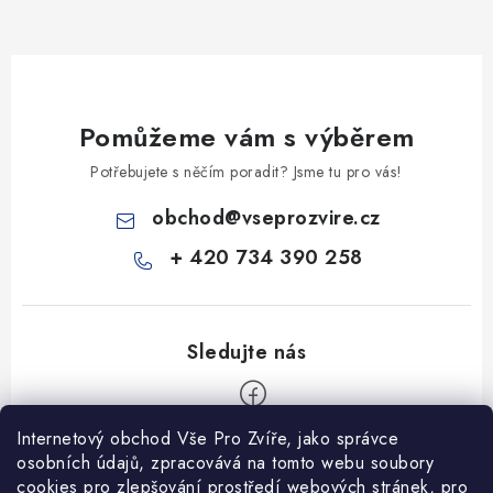
Pomůžeme vám s výběrem
Potřebujete s něčím poradit? Jsme tu pro vás!
obchod
@
vseprozvire.cz
+ 420 734 390 258
Internetový obchod Vše Pro Zvíře, jako správce
Z
osobních údajů, zpracovává na tomto webu soubory
á
cookies pro zlepšování prostředí webových stránek, pro