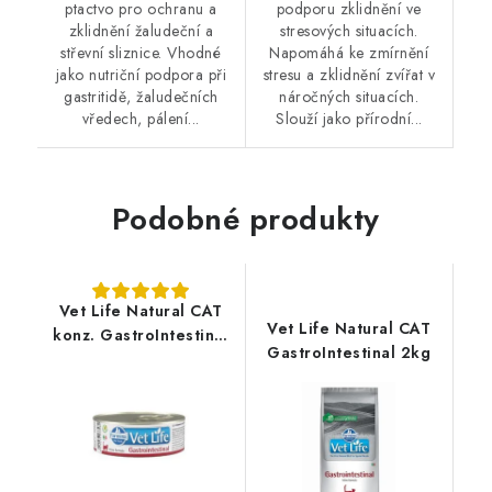
ptactvo pro ochranu a
podporu zklidnění ve
zklidnění žaludeční a
stresových situacích.
střevní sliznice. Vhodné
Napomáhá ke zmírnění
jako nutriční podpora při
stresu a zklidnění zvířat v
gastritidě, žaludečních
náročných situacích.
vředech, pálení...
Slouží jako přírodní...
Podobné produkty
Vet Life Natural CAT
Vet Life Natural CAT
konz. GastroIntestinal
GastroIntestinal 2kg
85g