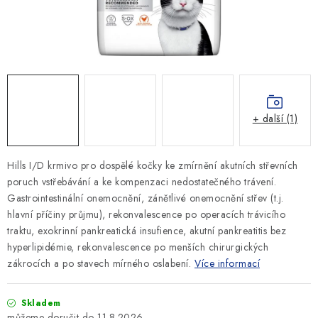
SLEVY
ZNAČKY
Ceník dopravy
Kontakty
Obchodní podmínky
Podmínky ochrany osobních údajů
+ další (1)
Hills I/D krmivo pro dospělé kočky
ke zmírnění akutních střevních
poruch vstřebávání a ke kompenzaci nedostatečného trávení.
G
astrointestinální onemocnění, zánětlivé onemocnění střev (t.j.
hlavní příčiny průjmu), rekonvalescence po operacích trávicího
traktu, exokrinní pankreatická insufience, akutní pankreatitis bez
hyperlipidémie, rekonvalescence po menších chirurgických
zákrocích a po stavech mírného oslabení.
Více informací
Skladem
11.8.2026