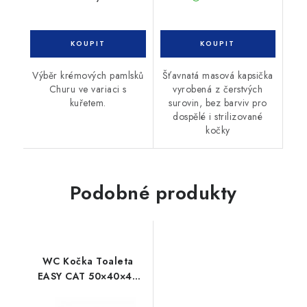
Výběr krémových pamlsků
Šťavnatá masová kapsička
Churu ve variaci s
vyrobená z čerstvých
kuřetem.
surovin, bez barviv pro
dospělé i strilizované
kočky
Podobné produkty
WC Kočka Toaleta
EASY CAT 50×40×40
cm JK tyrkysová