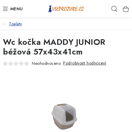
Přejít
Hleda
na
obsah
Toalety
PSI
Wc kočka MADDY JUNIOR
KOČKY
béžová 57x43x41cm
KONĚ
Podrobnosti hodnocení
Neohodnoceno
ANTIPARAZITIKA
PRO CHOVATELE
NA NEMOCI
KRÁLÍCI/HLODAVCI/PTÁCI