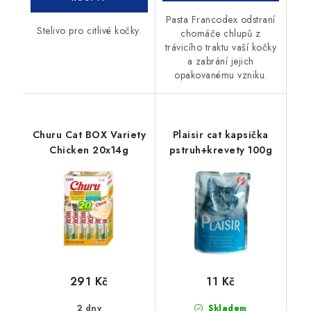
Pasta Francodex odstraní
Stelivo pro citlivé kočky.
chomáče chlupů z
trávicího traktu vaší kočky
a zabrání jejich
opakovanému vzniku.
Churu Cat BOX Variety
Plaisir cat kapsička
Chicken 20x14g
pstruh+krevety 100g
291 Kč
11 Kč
2 dny
Skladem