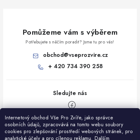
Pomůžeme vám s výběrem
Potřebujete s něčím poradit? Jsme tu pro vás!
obchod
@
vseprozvire.cz
+ 420 734 390 258
Internetový obchod Vše Pro Zvíře, jako správce
Z
osobních údajů, zpracovává na tomto webu soubory
á
cookies pro zlepšování prostředí webových stránek, pro
Informace pro Vás
analytické účely a pro cílenou reklamu. Dalším