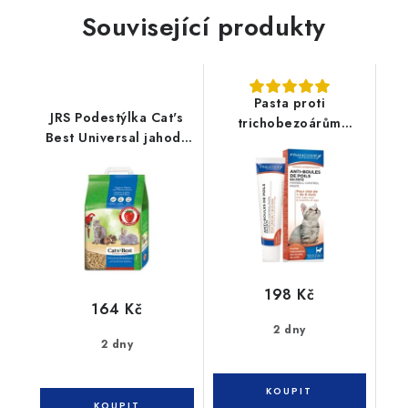
Související produkty
Pasta proti
JRS Podestýlka Cat's
trichobezoárům
Best Universal jahoda
Francodex 70g
10l/5,5kg
198 Kč
164 Kč
2 dny
2 dny