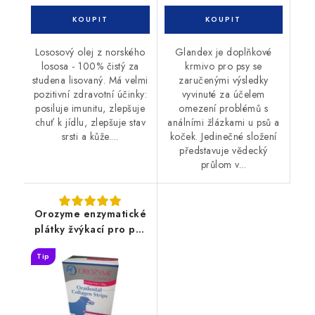
Lososový olej z norského
Glandex je doplňkové
lososa - 100% čistý za
krmivo pro psy se
studena lisovaný. Má velmi
zaručenými výsledky
pozitivní zdravotní účinky:
vyvinuté za účelem
posiluje imunitu, zlepšuje
omezení problémů s
chuť k jídlu, zlepšuje stav
análními žlázkami u psů a
srsti a kůže....
koček. Jedinečné složení
představuje vědecký
průlom v...
Orozyme enzymatické
plátky žvýkací pro psy
L
Tip