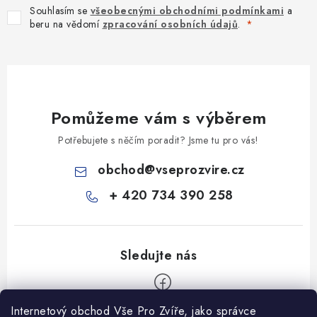
Souhlasím se
všeobecnými obchodními podmínkami
a
beru na vědomí
zpracování osobních údajů
.
Pomůžeme vám s výběrem
Potřebujete s něčím poradit? Jsme tu pro vás!
obchod
@
vseprozvire.cz
+ 420 734 390 258
Internetový obchod Vše Pro Zvíře, jako správce