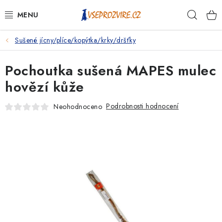
Přejít
Hleda
na
obsah
Sušené jícny/plíce/kopýtka/krky/dršťky
PSI
Pochoutka sušená MAPES mulec
KOČKY
hovězí kůže
KONĚ
Podrobnosti hodnocení
Neohodnoceno
ANTIPARAZITIKA
PRO CHOVATELE
NA NEMOCI
KRÁLÍCI/HLODAVCI/PTÁCI