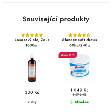
Související produkty
Lososový olej Zeus
Glandex soft chews
1000ml
60ks/240g
17 %
1 049 Kč
330 Kč
1 272 Kč
2 dny
Skladem