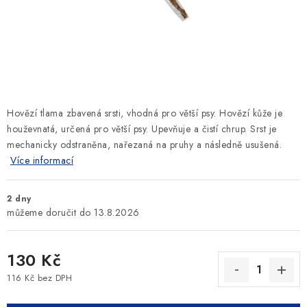
SLEVY
ZNAČKY
Ceník dopravy
Kontakty
Obchodní podmínky
Podmínky ochrany osobních údajů
Hovězí tlama zbavená srsti, vhodná pro větší psy.
Hovězí kůže je
houževnatá, určená pro větší psy. Upevňuje a čistí chrup. Srst je
mechanicky odstraněna, nařezaná na pruhy a následně usušená.
Více informací
2 dny
13.8.2026
130 Kč
116 Kč bez DPH
Měrná cena: