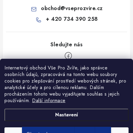
obchod
@
vseprozvire.cz
+ 420 734 390 258
Internetový obchod Vše Pro Zvíře, jako správce
Z
osobních údajů, zpracovává na tomto webu soubory
á
cookies pro zlepšování prostředí webových stránek, pro
Informace pro Vás
p
analytické účely a pro cílenou reklamu. Dalším
procházením tohoto webu vyjadřujete souhlas s jejich
a
Ceník dopravy
používáním.
Další informace
t
Kontakty
í
Obchodní podmínky
Heuréka recenze
VseProZvire.cz 2011-2024
Nastavení
VetPlus
Obchodní podmínky
Podmínky ochrany osobních údajů