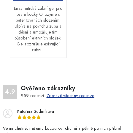
Enzymatický zubní gel pro
psy a kočky Orozyme s
patentovaných složením.
Ulpívá na povrchu zubů a
dásní a umožňuje tím
působení aktivních složek.
Gel rozrušuje existující
zubní...
Ověřeno zákazníky
4.9
959
recenzí.
Zobrazit všechny recenze
Kateřina Sedmikova
Velmi chutné, našemu kocourovi chutná a pěkně po nich přibral