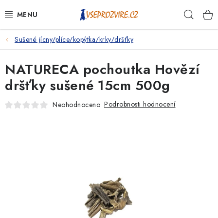
Přejít
Hleda
na
obsah
Sušené jícny/plíce/kopýtka/krky/dršťky
PSI
NATURECA pochoutka Hovězí
KOČKY
dršťky sušené 15cm 500g
KONĚ
Podrobnosti hodnocení
Neohodnoceno
ANTIPARAZITIKA
PRO CHOVATELE
NA NEMOCI
KRÁLÍCI/HLODAVCI/PTÁCI