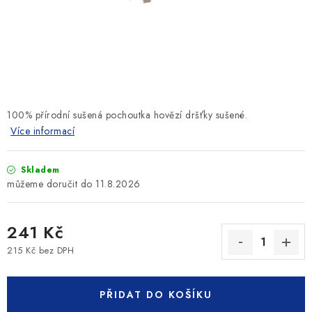
SLEVY
ZNAČKY
Ceník dopravy
Kontakty
Obchodní podmínky
Podmínky ochrany osobních údajů
100% přírodní sušená pochoutka hovězí dršťky sušené.
Více informací
Skladem
11.8.2026
241 Kč
215 Kč bez DPH
Měrná cena:
PŘIDAT DO KOŠÍKU