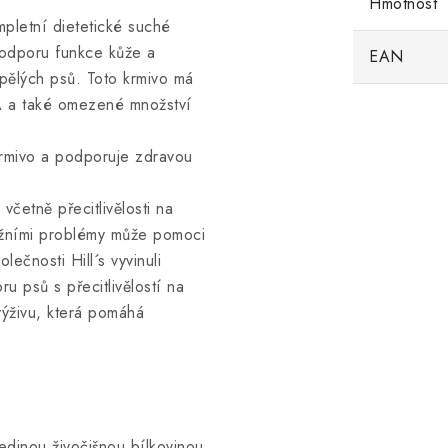
Hmotnost
mpletní dietetické suché
 podporu funkce kůže a
EAN
pělých psů. Toto krmivo má
HA a také omezené množství
krmivo a podporuje zdravou
četně přecitlivělosti na
kožními problémy může pomoci
lečnosti Hill´s vyvinuli
u psů s přecitlivělostí na
výživu, která pomáhá
edinou živočišnou bílkovinou,