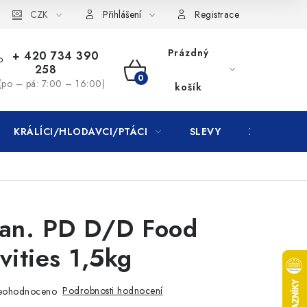
CZK
Přihlášení
Registrace
Prázdný
+ 420 734 390
258
NÁKUPNÍ
(po – pá: 7:00 – 16:00)
košík
KOŠÍK
KRÁLÍCI/HLODAVCI/PTÁCI
SLEVY
ZNAČKY
Can. PD D/D Food
vities 1,5kg
Podrobnosti hodnocení
eohodnoceno