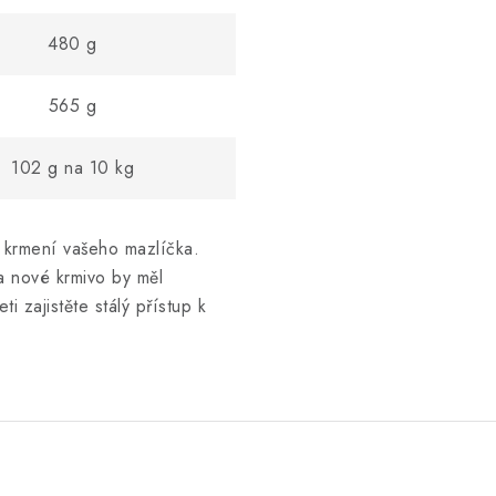
480 g
565 g
102 g na 10 kg
 krmení vašeho mazlíčka.
a nové krmivo by měl
i zajistěte stálý přístup k