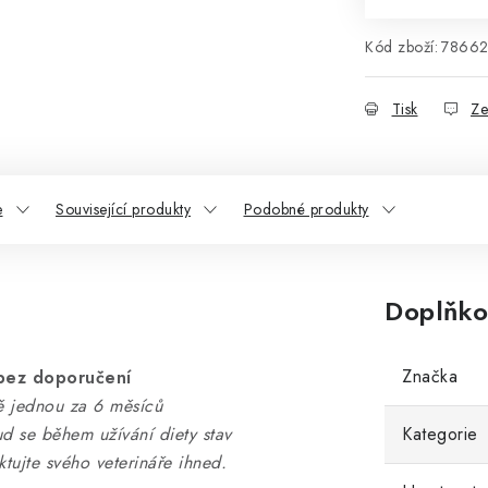
Kód zboží:
7866
Tisk
Ze
e
Související produkty
Podobné produkty
Doplňko
Značka
bez doporučení
ně jednou za 6 měsíců
ud se během užívání diety stav
Kategorie
tujte svého veterináře ihned.