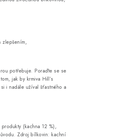
ým zlepšením,
erou potřebuje. Poraďte se se
om, jak by krmiva Hill´s
si i nadále užíval šťastného a
é produkty (kachna 12 %),
 původu. Zdroj bílkovin: kachní