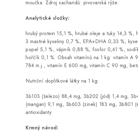
moučka. Zdroj sacharidů: pivovarská rýže.
Analytické složky:
hrubý protein 15,1 %, hrubé oleje a tuky 14,3 %, 
3 mastné kyseliny 0,7 %, EPA+DHA 0,33 %, kyseli
popel 5,1 %, vápník 0,88 %, fosfor 0,61 %, sodí
hořčík 0,1 %. Obsah vitamínů na 1 kg: vitamín A 9
784 m.j., vitamín E 600 mg, vitamín C 90 mg, bet
Nutriční doplňkové látky na 1 kg:
3b103 (železo) 88,4 mg, 3b202 (jód) 1,4 mg, 3
(mangan) 9,1 mg, 3b603 (zinek) 183 mg, 3b801 (s
antioxidanty.
Krmný návod: