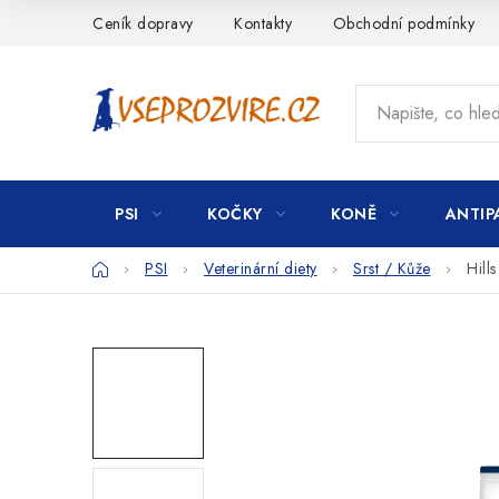
Přejít
Ceník dopravy
Kontakty
Obchodní podmínky
na
obsah
PSI
KOČKY
KONĚ
ANTIP
Domů
PSI
Veterinární diety
Srst / Kůže
Hill