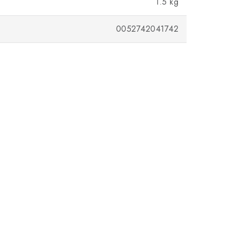
1.5 kg
0052742041742