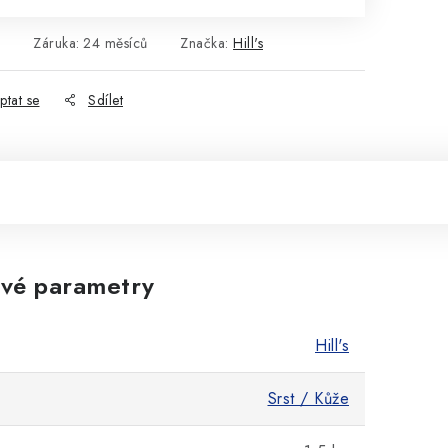
2
Záruka
:
24 měsíců
Značka:
Hill's
ptat se
Sdílet
vé parametry
Hill's
Srst / Kůže