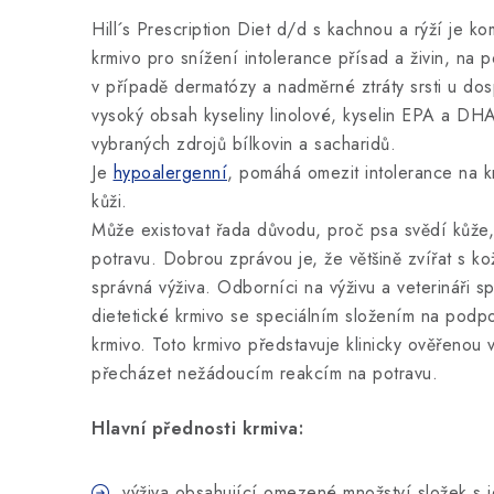
Hill´s Prescription Diet d/d s kachnou a rýží je ko
krmivo pro snížení intolerance přísad a živin, na
v případě dermatózy a nadměrné ztráty srsti u dos
vysoký obsah kyseliny linolové, kyselin EPA a D
vybraných zdrojů bílkovin a sacharidů.
Je
hypoalergenní
, pomáhá omezit intolerance na 
kůži.
Může existovat řada důvodu, proč psa svědí kůže, v
potravu. Dobrou zprávou je, že většině zvířat s 
správná výživa. Odborníci na výživu a veterináři spo
dietetické krmivo se speciálním složením na podpor
krmivo. Toto krmivo představuje klinicky ověřenou 
přecházet nežádoucím reakcím na potravu.
Hlavní přednosti krmiva:
výživa obsahující omezené množství složek s j