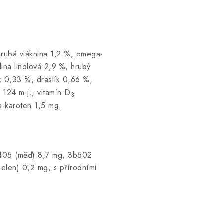
hrubá vláknina 1,2 %, omega-
na linolová 2,9 %, hrubý
k 0,33 %, draslík 0,66 %,
 124 m.j., vitamín D
3
a-karoten 1,5 mg.
b405 (měď) 8,7 mg, 3b502
elen) 0,2 mg, s přírodními