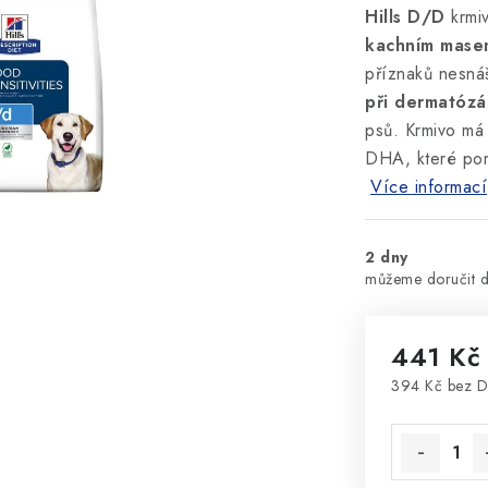
Hills D/D
krmiv
kachním masem
příznaků nesnáš
při dermatózá
psů. Krmivo má 
DHA, které pomá
Více informací
2 dny
441 Kč
394 Kč bez 
Měrná cena