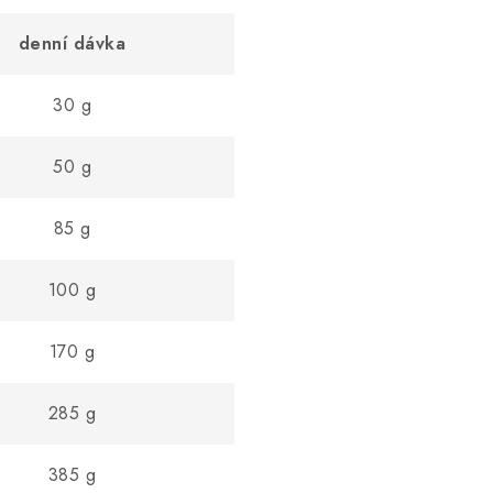
denní dávka
30 g
50 g
85 g
100 g
170 g
285 g
385 g