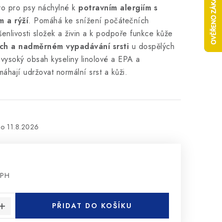
o pro psy náchylné k
potravním alergiím s
 a rýží
. Pomáhá ke snížení počátečních
enlivosti složek a živin a k podpoře funkce kůže
ch a nadměrném vypadávání srsti
u dospělých
vysoký obsah kyseliny linolové a EPA a
hají udržovat normální srst a kůži.
11.8.2026
DPH
:
PŘIDAT DO KOŠÍKU