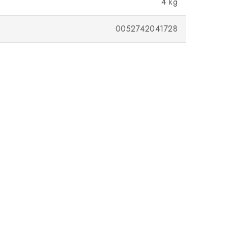
4 kg
0052742041728