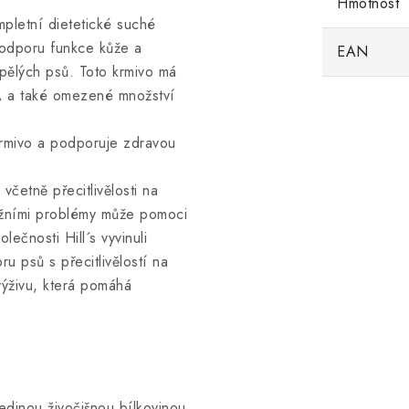
Hmotnost
mpletní dietetické suché
 podporu funkce kůže a
EAN
pělých psů. Toto krmivo má
HA a také omezené množství
krmivo a podporuje zdravou
četně přecitlivělosti na
kožními problémy může pomoci
lečnosti Hill´s vyvinuli
u psů s přecitlivělostí na
výživu, která pomáhá
edinou živočišnou bílkovinou,