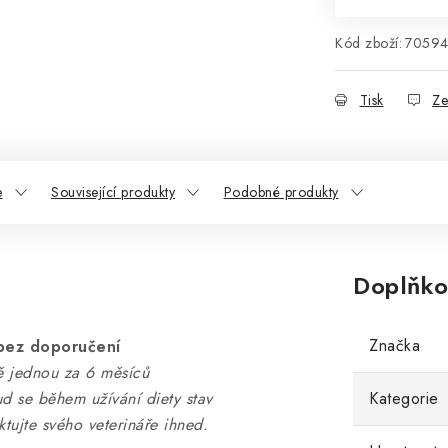
Kód zboží:
7059
Tisk
Ze
e
Související produkty
Podobné produkty
Doplňko
Značka
bez doporučení
ně jednou za 6 měsíců
ud se během užívání diety stav
Kategorie
tujte svého veterináře ihned.