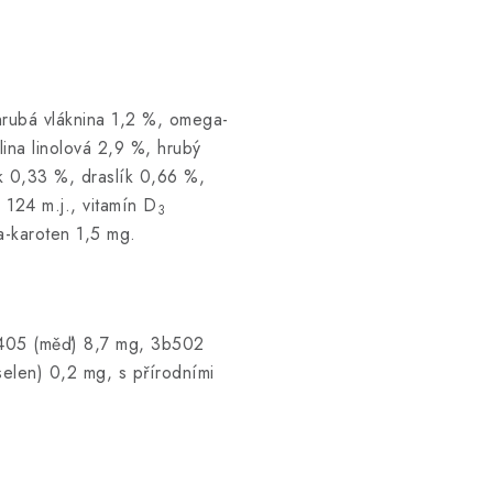
hrubá vláknina 1,2 %, omega-
na linolová 2,9 %, hrubý
k 0,33 %, draslík 0,66 %,
 124 m.j., vitamín D
3
a-karoten 1,5 mg.
b405 (měď) 8,7 mg, 3b502
elen) 0,2 mg, s přírodními