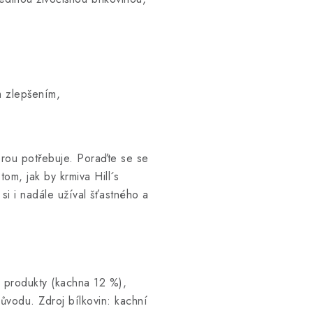
ým zlepšením,
erou potřebuje. Poraďte se se
om, jak by krmiva Hill´s
si i nadále užíval šťastného a
é produkty (kachna 12 %),
 původu. Zdroj bílkovin: kachní