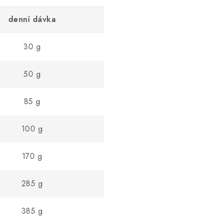
denní dávka
30 g
50 g
85 g
100 g
170 g
285 g
385 g