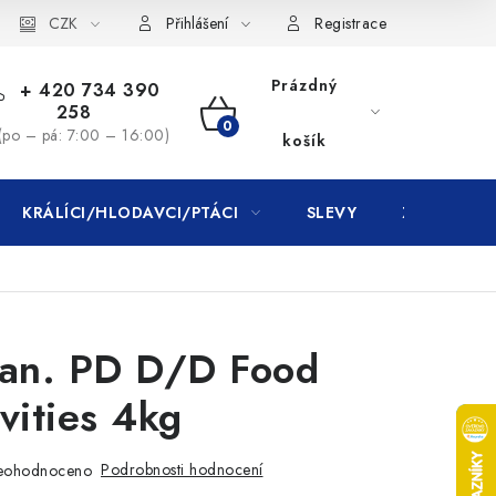
CZK
Přihlášení
Registrace
Prázdný
+ 420 734 390
258
NÁKUPNÍ
(po – pá: 7:00 – 16:00)
košík
KOŠÍK
KRÁLÍCI/HLODAVCI/PTÁCI
SLEVY
ZNAČKY
Can. PD D/D Food
ivities 4kg
Podrobnosti hodnocení
eohodnoceno