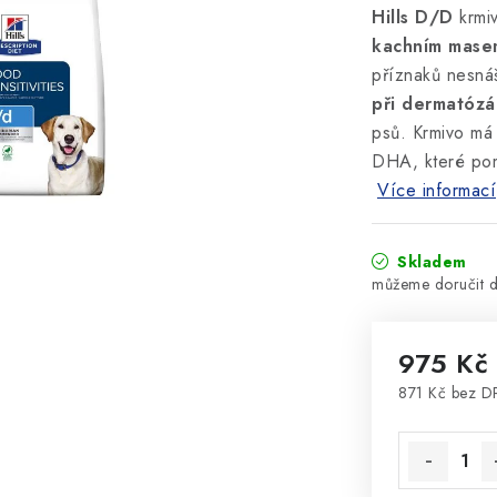
Hills D/D
krmiv
kachním masem
příznaků nesnáš
při dermatózá
psů. Krmivo má 
DHA, které pomá
Více informací
Skladem
975 Kč
871 Kč bez 
Měrná cena