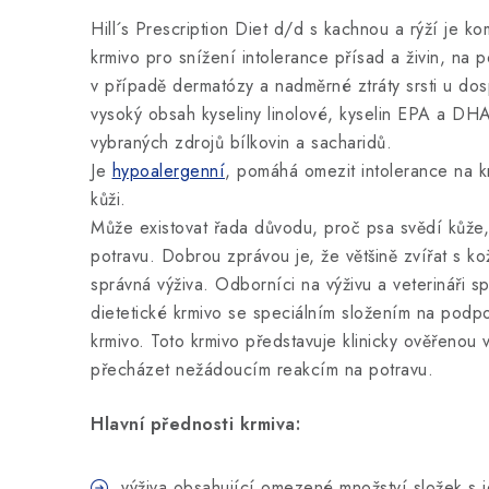
Hill´s Prescription Diet d/d s kachnou a rýží je ko
krmivo pro snížení intolerance přísad a živin, na
v případě dermatózy a nadměrné ztráty srsti u dos
vysoký obsah kyseliny linolové, kyselin EPA a D
vybraných zdrojů bílkovin a sacharidů.
Je
hypoalergenní
, pomáhá omezit intolerance na 
kůži.
Může existovat řada důvodu, proč psa svědí kůže, v
potravu. Dobrou zprávou je, že většině zvířat s 
správná výživa. Odborníci na výživu a veterináři spo
dietetické krmivo se speciálním složením na podpor
krmivo. Toto krmivo představuje klinicky ověřenou 
přecházet nežádoucím reakcím na potravu.
Hlavní přednosti krmiva:
výživa obsahující omezené množství složek s j