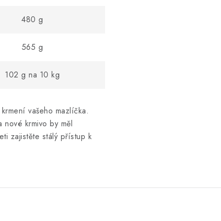
480 g
565 g
102 g na 10 kg
 krmení vašeho mazlíčka.
a nové krmivo by měl
i zajistěte stálý přístup k