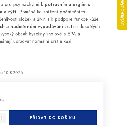
o pro psy náchylné k
potravním alergiím s
 a rýží
. Pomáhá ke snížení počátečních
enlivosti složek a živin a k podpoře funkce kůže
ch a nadměrném vypadávání srsti
u dospělých
vysoký obsah kyseliny linolové a EPA a
hají udržovat normální srst a kůži.
10.8.2026
DPH
:
PŘIDAT DO KOŠÍKU