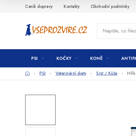
Přejít
Ceník dopravy
Kontakty
Obchodní podmínky
na
obsah
PSI
KOČKY
KONĚ
ANTIP
Domů
PSI
Veterinární diety
Srst / Kůže
Hill