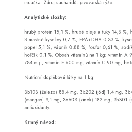
moučka. Zdroj sacharidů: pivovarská rýže.
Analytické složky:
hrubý protein 15,1 %, hrubé oleje a tuky 14,3 %, 
3 mastné kyseliny 0,7 %, EPA+DHA 0,33 %, kyseli
popel 5,1 %, vápník 0,88 %, fosfor 0,61 %, sodí
hořčík 0,1 %. Obsah vitamínů na 1 kg: vitamín A 9
784 m.j., vitamín E 600 mg, vitamín C 90 mg, bet
Nutriční doplňkové látky na 1 kg:
3b103 (železo) 88,4 mg, 3b202 (jód) 1,4 mg, 3
(mangan) 9,1 mg, 3b603 (zinek) 183 mg, 3b801 (s
antioxidanty.
Krmný návod: