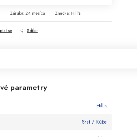
4
Záruka
:
24 měsíců
Značka:
Hill's
ptat se
Sdílet
vé parametry
Hill's
Srst / Kůže