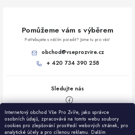
Pomůžeme vám s výběrem
Potřebujete s něčím poradit? Jsme tu pro vás!
obchod
@
vseprozvire.cz
+ 420 734 390 258
Internetový obchod Vše Pro Zvíře, jako správce
Z
osobních údajů, zpracovává na tomto webu soubory
á
cookies pro zlepšování prostředí webových stránek, pro
Informace pro Vás
analytické účely a pro cílenou reklamu. Dalším
p