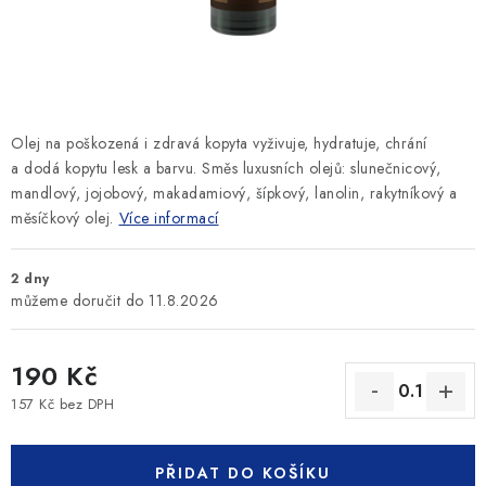
SLEVY
ZNAČKY
Ceník dopravy
Kontakty
Obchodní podmínky
Olej na poškozená i zdravá kopyta vyživuje, hydratuje, chrání
Podmínky ochrany osobních údajů
a dodá kopytu lesk a barvu. Směs luxusních olejů: slunečnicový,
mandlový, jojobový, makadamiový, šípkový, lanolin, rakytníkový a
měsíčkový olej.
Více informací
2 dny
11.8.2026
190 Kč
157 Kč bez DPH
Měrná cena:
PŘIDAT DO KOŠÍKU