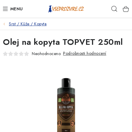
Přejít
Hleda
na
obsah
Srst / Kůže / Kopyta
PSI
Olej na kopyta TOPVET 250ml
KOČKY
Podrobnosti hodnocení
Neohodnoceno
KONĚ
ANTIPARAZITIKA
PRO CHOVATELE
NA NEMOCI
KRÁLÍCI/HLODAVCI/PTÁCI