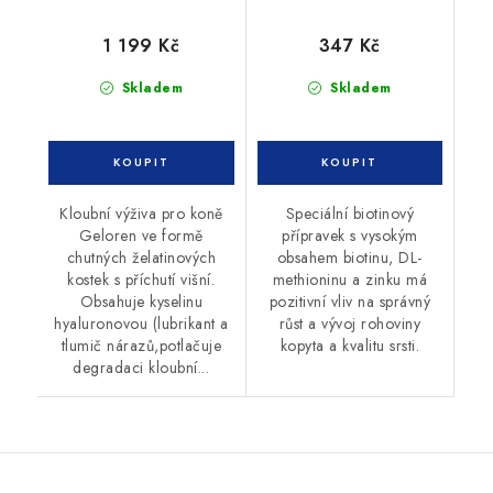
1 199 Kč
347 Kč
Skladem
Skladem
Kloubní výživa pro koně
Speciální biotinový
Geloren ve formě
přípravek s vysokým
chutných želatinových
obsahem biotinu, DL-
kostek s příchutí višní.
methioninu a zinku má
Obsahuje kyselinu
pozitivní vliv na správný
hyaluronovou (lubrikant a
růst a vývoj rohoviny
tlumič nárazů,potlačuje
kopyta a kvalitu srsti.
degradaci kloubní...