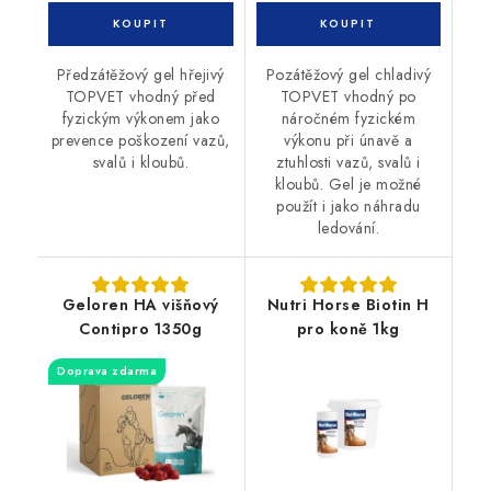
Předzátěžový gel hřejivý
Pozátěžový gel chladivý
TOPVET vhodný před
TOPVET vhodný po
fyzickým výkonem jako
náročném fyzickém
prevence poškození vazů,
výkonu při únavě a
svalů i kloubů.
ztuhlosti vazů, svalů i
kloubů. Gel je možné
použít i jako náhradu
ledování.
Geloren HA višňový
Nutri Horse Biotin H
Contipro 1350g
pro koně 1kg
Doprava zdarma