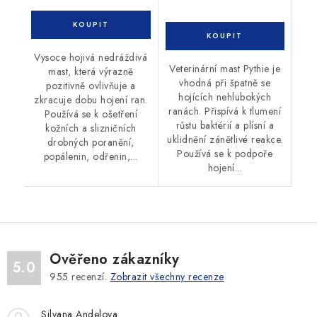
Vysoce hojivá nedráždivá
Veterinární mast Pythie je
mast, která výrazně
vhodná při špatně se
pozitivně ovlivňuje a
hojících nehlubokých
zkracuje dobu hojení ran.
ranách. Přispívá k tlumení
Používá se k ošetření
růstu baktérií a plísní a
kožních a slizničních
uklidnění zánětlivé reakce.
drobných poranění,
Používá se k podpoře
popálenin, odřenin,...
hojení...
Ověřeno zákazníky
5.0
955
recenzí.
Zobrazit všechny recenze
Silvana Andelova