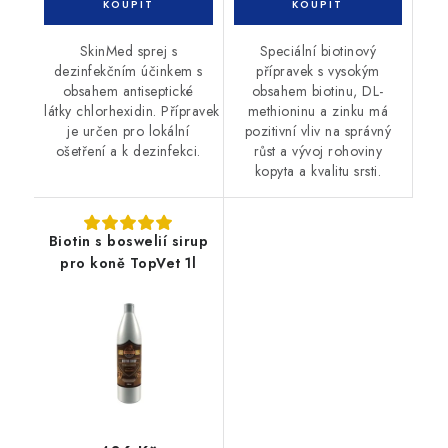
SkinMed sprej s
Speciální biotinový
dezinfekčním účinkem s
přípravek s vysokým
obsahem antiseptické
obsahem biotinu, DL-
látky chlorhexidin. Přípravek
methioninu a zinku má
je určen pro lokální
pozitivní vliv na správný
ošetření a k dezinfekci.
růst a vývoj rohoviny
kopyta a kvalitu srsti.
Biotin s boswelií sirup
pro koně TopVet 1l