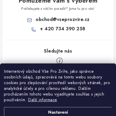
Pomůžeme vám s výběrem
Potřebujete s něčím poradit? Jsme tu pro vás!
obchod
@
vseprozvire.cz
+ 420 734 390 258
Internetový obchod Vše Pro Zvíře, jako správce
Z
osobních údajů, zpracovává na tomto webu soubory
á
cookies pro zlepšování prostředí webových stránek, pro
Informace pro Vás
analytické účely a pro cílenou reklamu. Dalším
p
procházením tohoto webu vyjadřujete souhlas s jejich
a
Ceník dopravy
používáním.
Další informace
t
Kontakty
í
Obchodní podmínky
Heuréka recenze
VseProZvire.cz 2011-2024
Nastavení