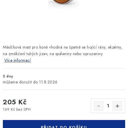
SLEVY
ZNAČKY
Ceník dopravy
Kontakty
Obchodní podmínky
Podmínky ochrany osobních údajů
Měsíčková mast pro koně vhodná na špatně se hojící rány, ekzémy,
na změkčení tuhých jizev, na spáleniny nebo opruzeniny.
Více informací
2 dny
11.8.2026
205 Kč
169 Kč bez DPH
Měrná cena:
PŘIDAT DO KOŠÍKU