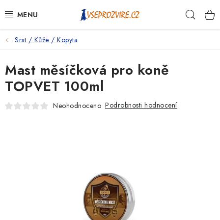
Přejít
Hleda
na
obsah
Srst / Kůže / Kopyta
PSI
Mast měsíčková pro koně
KOČKY
TOPVET 100ml
KONĚ
Podrobnosti hodnocení
Neohodnoceno
ANTIPARAZITIKA
PRO CHOVATELE
NA NEMOCI
KRÁLÍCI/HLODAVCI/PTÁCI