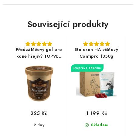
Související produkty
Předzátěžový gel pro
Geloren HA višňový
koně hřejivý TOPVET
Contipro 1350g
500ml
Doprava zdarma
225 Kč
1 199 Kč
2 dny
Skladem