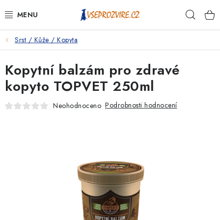
Přejít
Hleda
na
obsah
Srst / Kůže / Kopyta
PSI
Kopytní balzám pro zdravé
KOČKY
kopyto TOPVET 250ml
KONĚ
Podrobnosti hodnocení
Neohodnoceno
ANTIPARAZITIKA
PRO CHOVATELE
NA NEMOCI
KRÁLÍCI/HLODAVCI/PTÁCI