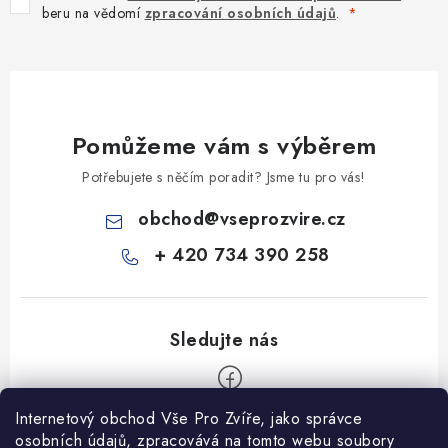
beru na vědomí
zpracování osobních údajů
.
Pomůžeme vám s výběrem
Potřebujete s něčím poradit? Jsme tu pro vás!
obchod
@
vseprozvire.cz
+ 420 734 390 258
Internetový obchod Vše Pro Zvíře, jako správce
Z
osobních údajů, zpracovává na tomto webu soubory