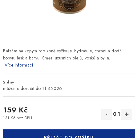
SLEVY
ZNAČKY
Ceník dopravy
Kontakty
Obchodní podmínky
Podmínky ochrany osobních údajů
Balzám na kopyta pro koně vyživuje, hydratuje, chrání a dodá
kopytu lesk a barvu. Směs luxusních olejů, vosků a bylin.
Více informací
2 dny
11.8.2026
159 Kč
131 Kč bez DPH
Měrná cena:
PŘIDAT DO KOŠÍKU