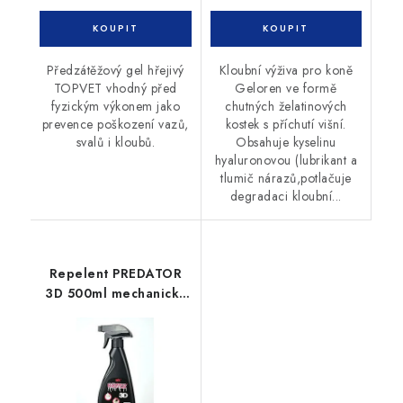
Předzátěžový gel hřejivý
Kloubní výživa pro koně
TOPVET vhodný před
Geloren ve formě
fyzickým výkonem jako
chutných želatinových
prevence poškození vazů,
kostek s příchutí višní.
svalů i kloubů.
Obsahuje kyselinu
hyaluronovou (lubrikant a
tlumič nárazů,potlačuje
degradaci kloubní...
Repelent PREDATOR
3D 500ml mechanický
rozprašovač