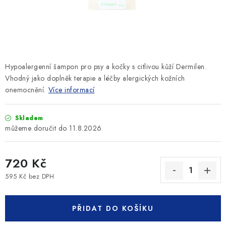
SLEVY
ZNAČKY
Ceník dopravy
Kontakty
Obchodní podmínky
Hypoalergenní šampon pro psy a kočky s citlivou kůží Dermilen.
Podmínky ochrany osobních údajů
Vhodný jako doplněk terapie a léčby alergických kožních
onemocnění.
Více informací
Skladem
11.8.2026
720 Kč
595 Kč bez DPH
Měrná cena:
PŘIDAT DO KOŠÍKU