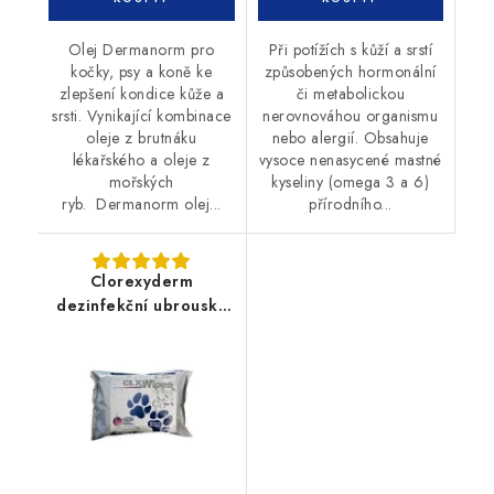
Olej Dermanorm pro
Při potížích s kůží a srstí
kočky, psy a koně ke
způsobených hormonální
zlepšení kondice kůže a
či metabolickou
srsti. Vynikající kombinace
nerovnováhou organismu
oleje z brutnáku
nebo alergií. Obsahuje
lékařského a oleje z
vysoce nenasycené mastné
mořských
kyseliny (omega 3 a 6)
ryb. Dermanorm olej...
přírodního...
Clorexyderm
dezinfekční ubrousky
40ks