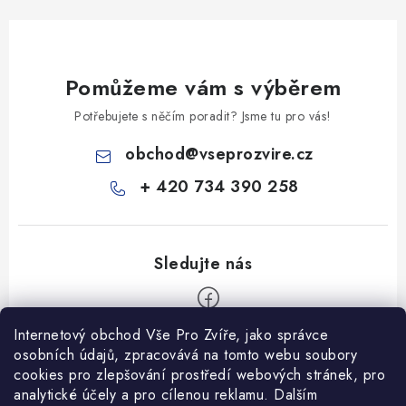
Pomůžeme vám s výběrem
Potřebujete s něčím poradit? Jsme tu pro vás!
obchod
@
vseprozvire.cz
+ 420 734 390 258
Internetový obchod Vše Pro Zvíře, jako správce
Z
osobních údajů, zpracovává na tomto webu soubory
á
cookies pro zlepšování prostředí webových stránek, pro
Informace pro Vás
analytické účely a pro cílenou reklamu. Dalším
p