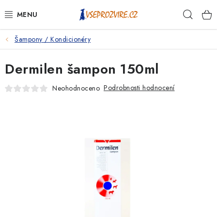
Přejít
Hleda
na
obsah
Šampony / Kondicionéry
PSI
Dermilen šampon 150ml
KOČKY
Podrobnosti hodnocení
Neohodnoceno
KONĚ
ANTIPARAZITIKA
PRO CHOVATELE
NA NEMOCI
KRÁLÍCI/HLODAVCI/PTÁCI