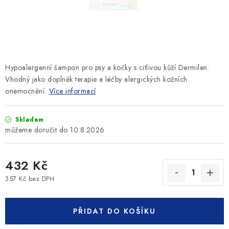
SLEVY
ZNAČKY
Ceník dopravy
Kontakty
Obchodní podmínky
Hypoalergenní šampon pro psy a kočky s citlivou kůží Dermilen.
Podmínky ochrany osobních údajů
Vhodný jako doplněk terapie a léčby alergických kožních
onemocnění.
Více informací
Skladem
10.8.2026
432 Kč
357 Kč bez DPH
Měrná cena:
PŘIDAT DO KOŠÍKU