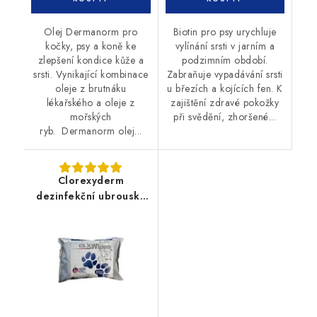
Olej Dermanorm pro
Biotin pro psy urychluje
kočky, psy a koně ke
vylínání srsti v jarním a
zlepšení kondice kůže a
podzimním období.
srsti. Vynikající kombinace
Zabraňuje vypadávání srsti
oleje z brutnáku
u březích a kojících fen. K
lékařského a oleje z
zajištění zdravé pokožky
mořských
při svědění, zhoršené...
ryb. Dermanorm olej...
Clorexyderm
dezinfekční ubrousky
40ks