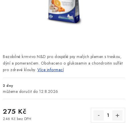
SLEVY
ZNAČKY
Ceník dopravy
Kontakty
Obchodní podmínky
Podmínky ochrany osobních údajů
Bezobilné krmvivo N&D pro dospělé psy malých plemen s treskou,
dýní a pomerančem. Obohaceno o glukosamin a chondroitin sulfát
pro zdravé klouby.
Více informací
2 dny
12.8.2026
275 Kč
246 Kč bez DPH
Měrná cena: