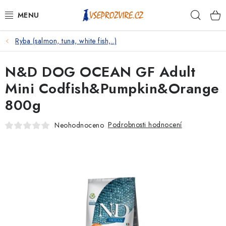
Přejít
Hleda
na
obsah
Ryba (salmon, tuna, white fish,..)
PSI
N&D DOG OCEAN GF Adult
KOČKY
Mini Codfish&Pumpkin&Orange
KONĚ
800g
ANTIPARAZITIKA
Podrobnosti hodnocení
Neohodnoceno
PRO CHOVATELE
NA NEMOCI
KRÁLÍCI/HLODAVCI/PTÁCI