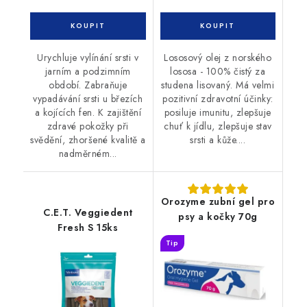
Urychluje vylínání srsti v
Lososový olej z norského
jarním a podzimním
lososa - 100% čistý za
období. Zabraňuje
studena lisovaný. Má velmi
vypadávání srsti u březích
pozitivní zdravotní účinky:
a kojících fen. K zajištění
posiluje imunitu, zlepšuje
zdravé pokožky při
chuť k jídlu, zlepšuje stav
svědění, zhoršené kvalitě a
srsti a kůže....
nadměrném...
Orozyme zubní gel pro
C.E.T. Veggiedent
psy a kočky 70g
Fresh S 15ks
Tip