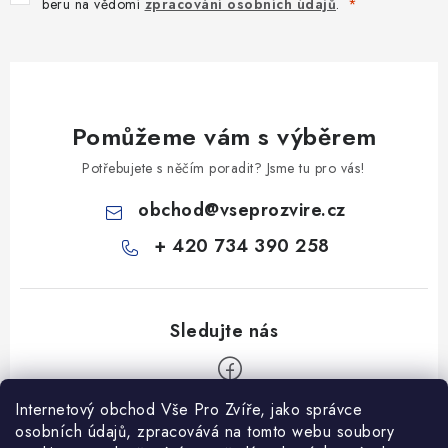
beru na vědomí
zpracování osobních údajů
.
Pomůžeme vám s výběrem
Potřebujete s něčím poradit? Jsme tu pro vás!
obchod
@
vseprozvire.cz
+ 420 734 390 258
Internetový obchod Vše Pro Zvíře, jako správce
Z
osobních údajů, zpracovává na tomto webu soubory