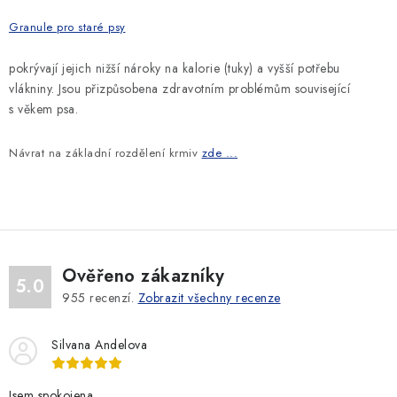
SLEVY
Granule pro staré psy
ZNAČKY
pokrývají jejich nižší nároky na kalorie (tuky) a vyšší potřebu
vlákniny. Jsou přizpůsobena zdravotním problémům související
Ceník dopravy
Kontakty
Obchodní podmínky
s věkem psa.
Podmínky ochrany osobních údajů
Návrat na základní rozdělení krmiv
zde ...
Ověřeno zákazníky
5.0
955
recenzí.
Zobrazit všechny recenze
Silvana Andelova
Jsem spokojena