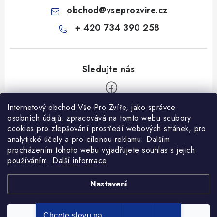
obchod
@
vseprozvire.cz
+ 420 734 390 258
Internetový obchod Vše Pro Zvíře, jako správce
Z
osobních údajů, zpracovává na tomto webu soubory
á
cookies pro zlepšování prostředí webových stránek, pro
Informace pro Vás
p
analytické účely a pro cílenou reklamu. Dalším
procházením tohoto webu vyjadřujete souhlas s jejich
a
Ceník dopravy
používáním.
Další informace
t
Kontakty
í
Obchodní podmínky
Heuréka recenze
VseProZvire.cz 2011-2024
Nastavení
VetPlus
Obchodní podmínky
Podmínky ochrany osobních údajů
Chcete slevu na