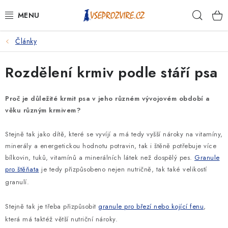
Přejít
Hleda
na
obsah
Články
PSI
Rozdělení krmiv podle stáří psa
KOČKY
KONĚ
Proč je důležité krmit psa v jeho různém vývojovém období a
věku různým krmivem?
ANTIPARAZITIKA
Stejně tak jako dítě, které se vyvíjí a má tedy vyšší nároky na vitamíny,
minerály a energetickou hodnotu potravin, tak i štěně potřebuje více
PRO CHOVATELE
bílkovin, tuků, vitamínů a minerálních látek než dospělý pes.
Granule
pro štěňata
je tedy přizpůsobeno nejen nutričně, tak také velikostí
NA NEMOCI
granulí.
KRÁLÍCI/HLODAVCI/PTÁCI
Stejně tak je třeba přizpůsobit
granule pro březí nebo kojící fenu
,
která má taktéž větší nutriční nároky.