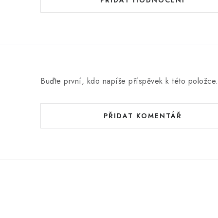
d
PŘIDAT HODNOCENÍ
n
o
c
e
n
Buďte první, kdo napíše příspěvek k této položce
í
PŘIDAT KOMENTÁŘ