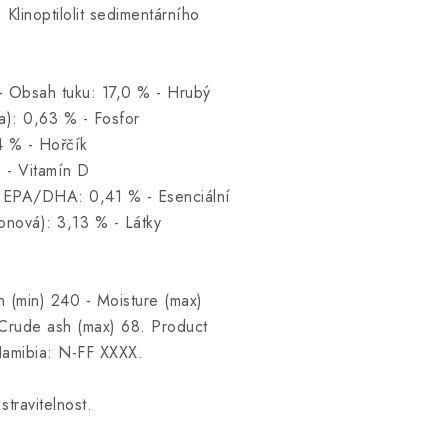
Klinoptilolit sedimentárního
Obsah tuku: 17,0 % - Hrubý
a): 0,63 % - Fosfor
4 % - Hořčík
% - Vitamín D
- EPA/DHA: 0,41 % - Esenciální
donová): 3,13 % - Látky
 (min) 240 - Moisture (max)
 Crude ash (max) 68. Product
Namibia: N-FF XXXX.
travitelnost.