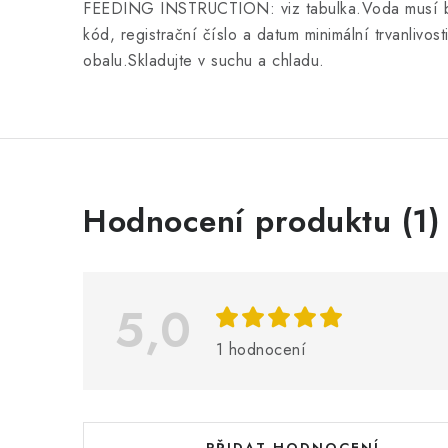
FEEDING INSTRUCTION: viz tabulka.Voda musí bý
kód, registrační číslo a datum minimální trvanlivos
obalu.Skladujte v suchu a chladu.
V
Hodnocení produktu (1)
ý
p
i
5,0
s
1 hodnocení
h
o