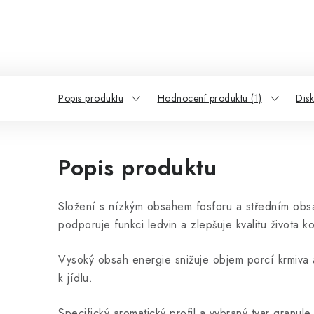
Popis produktu
Hodnocení produktu (1)
Dis
Popis produktu
Složení s nízkým obsahem fosforu a středním obsah
podporuje funkci ledvin a zlepšuje kvalitu života k
Vysoký obsah energie snižuje objem porcí krmiva
k jídlu.
Specifický aromatický profil a vybraný tvar granul