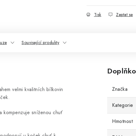
Tisk
Zeptat se
kuze
Související produkty
Doplňko
Značka
em velmi kvalitních bílkovin
oček.
Kategorie
 a kompenzuje sníženou chuť
Hmotnost
e podporují u koček chuť k