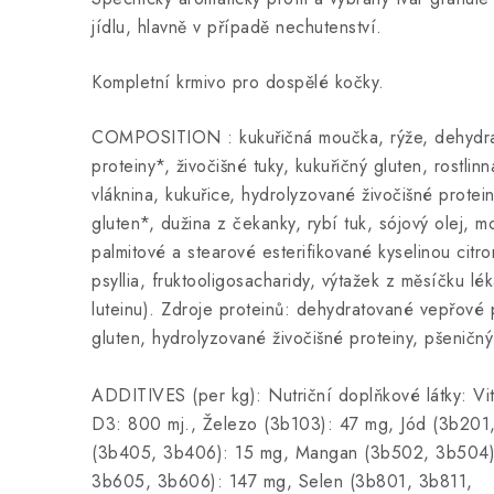
jídlu, hlavně v případě nechutenství.
Kompletní krmivo pro dospělé kočky.
COMPOSITION : kukuřičná moučka, rýže, dehydr
proteiny*, živočišné tuky, kukuřičný gluten, rostlinn
vláknina, kukuřice, hydrolyzované živočišné protein
gluten*, dužina z čekanky, rybí tuk, sójový olej, m
palmitové a stearové esterifikované kyselinou cit
psyllia, fruktooligosacharidy, výtažek z měsíčku lé
luteinu). Zdroje proteinů: dehydratované vepřové p
gluten, hydrolyzované živočišné proteiny, pšeničný
ADDITIVES (per kg): Nutriční doplňkové látky: Vi
D3: 800 mj., Železo (3b103): 47 mg, Jód (3b201
(3b405, 3b406): 15 mg, Mangan (3b502, 3b504):
3b605, 3b606): 147 mg, Selen (3b801, 3b811,