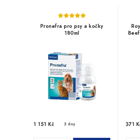
Pronefra pro psy a kočky
Roy
180ml
Beef
1 151 Kč
371 K
2 dny