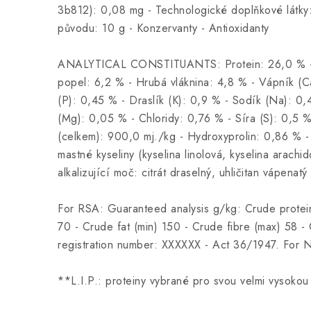
3b812): 0,08 mg - Technologické doplňkové látky: 
původu: 10 g - Konzervanty - Antioxidanty
ANALYTICAL CONSTITUANTS: Protein: 26,0 % - 
popel: 6,2 % - Hrubá vláknina: 4,8 % - Vápník (C
(P): 0,45 % - Draslík (K): 0,9 % - Sodík (Na): 0,
(Mg): 0,05 % - Chloridy: 0,76 % - Síra (S): 0,5 
(celkem): 900,0 mj./kg - Hydroxyprolin: 0,86 % 
mastné kyseliny (kyselina linolová, kyselina arachi
alkalizující moč: citrát draselný, uhličitan vápenatý
For RSA: Guaranteed analysis g/kg: Crude protein
70 - Crude fat (min) 150 - Crude fibre (max) 58 -
registration number: XXXXXX - Act 36/1947. For 
**L.I.P.: proteiny vybrané pro svou velmi vysokou s