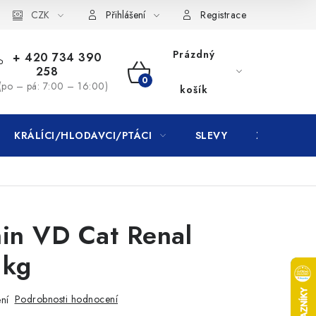
CZK
Přihlášení
Registrace
Prázdný
+ 420 734 390
258
NÁKUPNÍ
(po – pá: 7:00 – 16:00)
košík
KOŠÍK
KRÁLÍCI/HLODAVCI/PTÁCI
SLEVY
ZNAČKY
nin VD Cat Renal
 kg
Podrobnosti hodnocení
ní