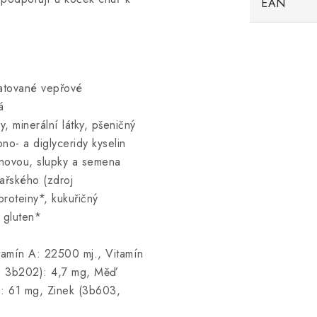
EAN
atované vepřové
á
y, minerální látky, pšeničný
ono- a diglyceridy kyselin
ronovou, slupky a semena
kařského (zdroj
roteiny*, kukuřičný
 gluten*
tamín A: 22500 mj., Vitamín
, 3b202): 4,7 mg, Měď
 61 mg, Zinek (3b603,