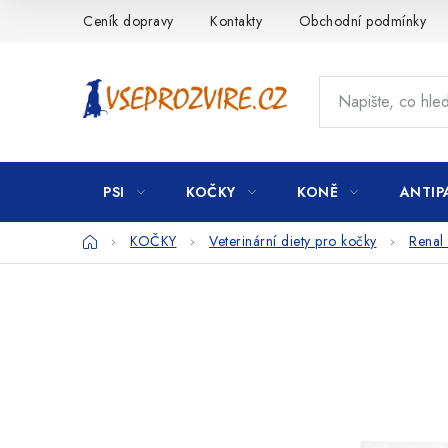
Přejít
Ceník dopravy
Kontakty
Obchodní podmínky
na
obsah
PSI
KOČKY
KONĚ
ANTIP
Domů
KOČKY
Veterinární diety pro kočky
Renal 