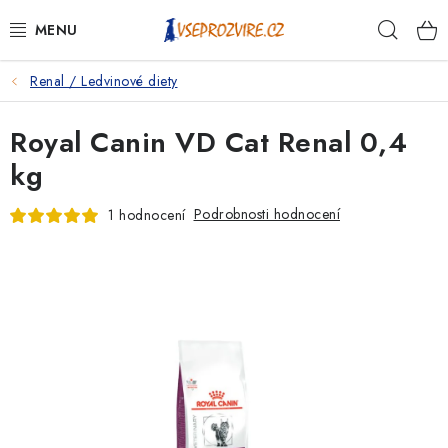
Přejít
Hleda
na
obsah
Renal / Ledvinové diety
PSI
Royal Canin VD Cat Renal 0,4
KOČKY
kg
KONĚ
Podrobnosti hodnocení
1 hodnocení
ANTIPARAZITIKA
PRO CHOVATELE
NA NEMOCI
KRÁLÍCI/HLODAVCI/PTÁCI