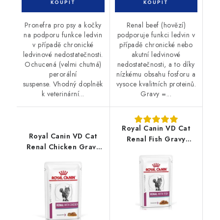
Pronefra pro psy a kočky
Renal beef (hovězí)
na podporu funkce ledvin
podporuje funkci ledvin v
v případě chronické
případě chronické nebo
ledvinové nedostatečnosti.
akutní ledvinové
Ochucená (velmi chutná)
nedostatečnosti, a to díky
perorální
nízkému obsahu fosforu a
suspense. Vhodný doplněk
vysoce kvalitních proteinů.
k veterinární...
Gravy =...
Royal Canin VD Cat
Royal Canin VD Cat
Renal Fish Gravy
Renal Chicken Gravy
kapsičky 12x85g
kapsičky 12 x 85g