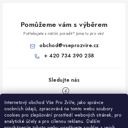
Pomůžeme vám s výběrem
Potřebujete s něčím poradit? Jsme tu pro vás!
obchod
@
vseprozvire.cz
+ 420 734 390 258
Internetový obchod Vše Pro Zvíře, jako správce
Z
osobních údajů, zpracovává na tomto webu soubory
á
cookies pro zlepšování prostředí webových stránek, pro
Informace pro Vás
analytické účely a pro cílenou reklamu. Dalším
p
procházením tohoto webu vyjadřujete souhlas s jejich