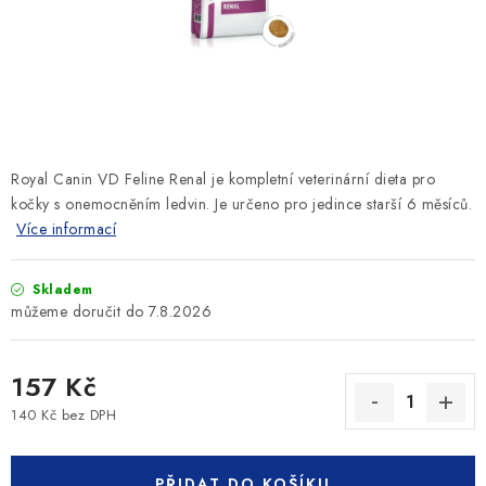
SLEVY
ZNAČKY
Ceník dopravy
Kontakty
Obchodní podmínky
Podmínky ochrany osobních údajů
Royal Canin VD Feline Renal je kompletní veterinární dieta pro
kočky s onemocněním ledvin. Je určeno pro jedince starší 6 měsíců.
Více informací
Skladem
7.8.2026
157 Kč
140 Kč bez DPH
Měrná cena:
PŘIDAT DO KOŠÍKU