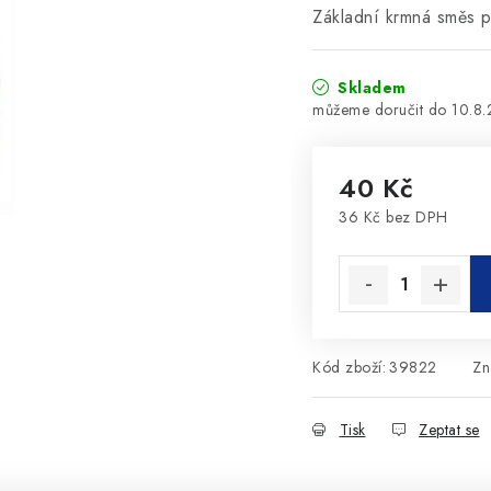
Základní krmná směs p
Skladem
10.8
40 Kč
36 Kč bez DPH
Měrná cena:
Kód zboží:
39822
Zn
Tisk
Zeptat se