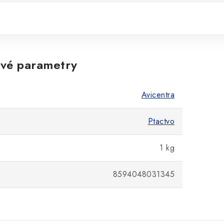
vé parametry
Avicentra
Ptactvo
1 kg
8594048031345