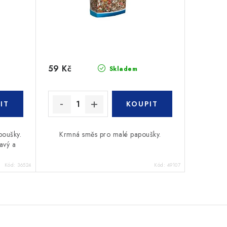
59 Kč
Skladem
poušky.
Krmná směs pro malé papoušky.
avý a
Kód:
36524
Kód:
49107