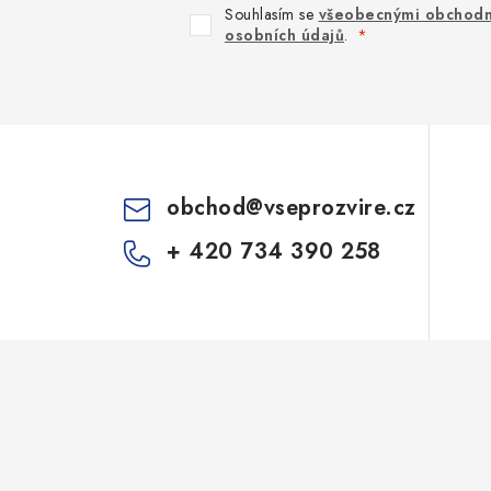
Souhlasím se
všeobecnými obchodn
osobních údajů
.
obchod
@
vseprozvire.cz
+ 420 734 390 258