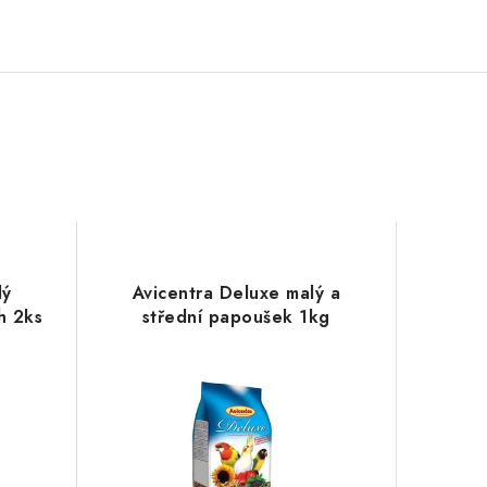
lý
Avicentra Deluxe malý a
h 2ks
střední papoušek 1kg