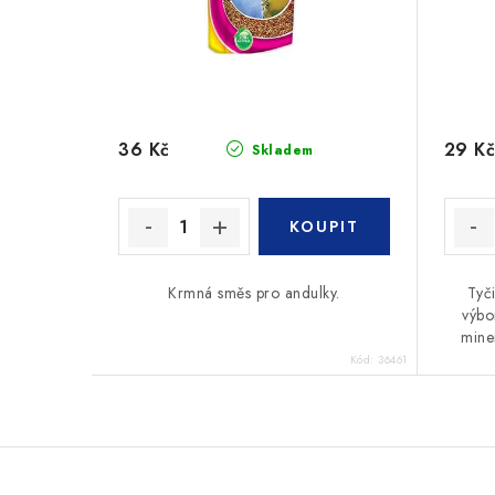
36 Kč
29 Kč
Skladem
Krmná směs pro andulky.
Tyč
výbo
miner
Kód:
36461