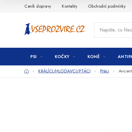
Přejít
Ceník dopravy
Kontakty
Obchodní podmínky
na
obsah
PSI
KOČKY
KONĚ
ANTIP
Domů
KRÁLÍCI/HLODAVCI/PTÁCI
Ptáci
Avicen