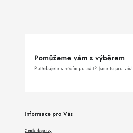
Pomůžeme vám s výběrem
Potřebujete s něčím poradit? Jsme tu pro vás!
Z
á
Informace pro Vás
p
a
Ceník dopravy