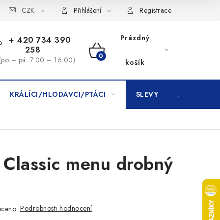
CZK
Přihlášení
Registrace
Prázdný
+ 420 734 390
258
NÁKUPNÍ
(po – pá: 7:00 – 16:00)
košík
KOŠÍK
KRÁLÍCI/HLODAVCI/PTÁCI
SLEVY
ZNAČKY
 Classic menu drobný
Podrobnosti hodnocení
oceno