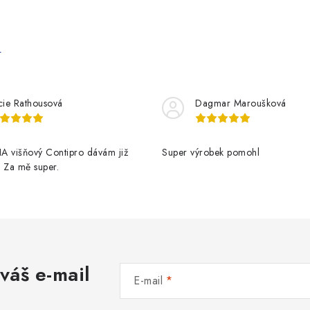
e
cie Rathousová
Dagmar Maroušková
A višňový Contipro dávám již
Super výrobek pomohl
t. Za mě super.
váš e-mail
E-mail