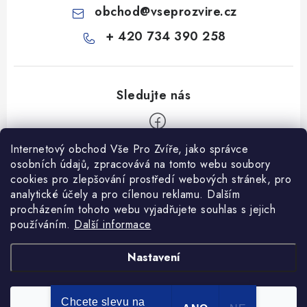
obchod
@
vseprozvire.cz
+ 420 734 390 258
Internetový obchod Vše Pro Zvíře, jako správce
Z
osobních údajů, zpracovává na tomto webu soubory
á
cookies pro zlepšování prostředí webových stránek, pro
Informace pro Vás
p
analytické účely a pro cílenou reklamu. Dalším
procházením tohoto webu vyjadřujete souhlas s jejich
a
Ceník dopravy
používáním.
Další informace
t
Kontakty
í
Obchodní podmínky
Heuréka recenze
VseProZvire.cz 2011-2024
Nastavení
VetPlus
Obchodní podmínky
Podmínky ochrany osobních údajů
Chcete slevu na
Souhlasím
Copyright 2026
Vše Pro Zvíře
. Všechna práva vyhrazena.