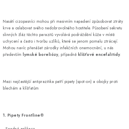
Nasátí cizopasníci mohou při masivním napadení způsobovat ztráty
krve a oslabovat svého nedobrovolného hostitele. Působení sekretu
slinných žláz těchto parazitů vyvolává podráždění kůže v místě
uchycení a často i tvorbu uzlíků, které se jenom pomalu ztrácejí.
Mohou navíc přenášet zárodky infekčních onemocnění, u nás
především
lymské boreliózy
, případně
klíšťové encefalitidy
.
Mezi nejčastější antiprazitika patří pipety (spot-on) a obojky proti
blechám a klíšťatům
1. Pipety Frontline®
- Snadná aplikace