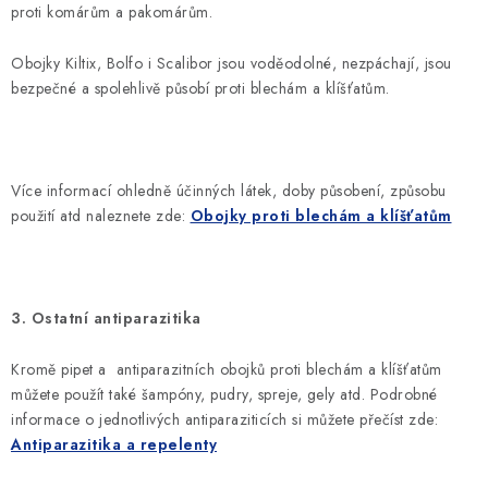
proti komárům a pakomárům.
Obojky Kiltix, Bolfo i Scalibor jsou voděodolné, nezpáchají, jsou
bezpečné a spolehlivě působí proti blechám a klíšťatům.
Více informací ohledně účinných látek, doby působení, způsobu
použití atd naleznete zde:
Obojky proti blechám a klíšťatům
3. Ostatní antiparazitika
Kromě pipet a antiparazitních obojků proti blechám a klíšťatům
můžete použít také šampóny, pudry, spreje, gely atd. Podrobné
informace o jednotlivých antiparaziticích si můžete přečíst zde:
Antiparazitika a repelenty