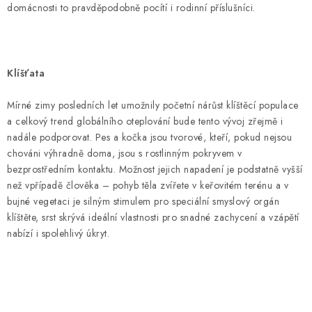
domácnosti to pravděpodobně pocítí i rodinní příslušníci.
Klíšťata
Mírné zimy posledních let umožnily početní nárůst klíštěcí populace
a celkový trend globálního oteplování bude tento vývoj zřejmě i
nadále podporovat. Pes a kočka jsou tvorové, kteří, pokud nejsou
chováni výhradně doma, jsou s rostlinným pokryvem v
bezprostředním kontaktu. Možnost jejich napadení je podstatně vyšší
než vpřípadě člověka – pohyb těla zvířete v keřovitém terénu a v
bujné vegetaci je silným stimulem pro speciální smyslový orgán
klíštěte, srst skrývá ideální vlastnosti pro snadné zachycení a vzápětí
nabízí i spolehlivý úkryt.