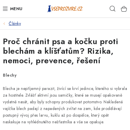
Přejít
Hleda
na
obsah
Články
PSI
Proč chránit psa a kočku proti
KOČKY
blechám a klíšťatům? Rizika,
KONĚ
nemoci, prevence, řešení
ANTIPARAZITIKA
Blechy
PRO CHOVATELE
Blecha je nepříjemný parazit, živící se krví jedince, kterého si vybrala
za hostitele. Zvlášť aktivní jsou samičky, které se musejí opakovaně
NA NEMOCI
vydatně nasát, aby byly schopny produkovat potomstvo. Nakladená
vajíčka blech padají z napadených zvířat na zem, kde prodělávají
KRÁLÍCI/HLODAVCI/PTÁCI
postupný vývoj přes larvu, kuklu až po dospělce, který opět
naskakuje na vyhlédnutého nešťastníka a vše se opakuje.