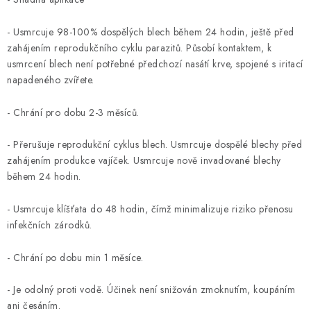
- Usmrcuje 98-100% dospělých blech během 24 hodin, ještě před
zahájením reprodukčního cyklu parazitů. Působí kontaktem, k
usmrcení blech není potřebné předchozí nasátí krve, spojené s iritací
napadeného zvířete.
- Chrání pro dobu 2-3 měsíců.
- Přerušuje reprodukční cyklus blech. Usmrcuje dospělé blechy před
zahájením produkce vajíček. Usmrcuje nově invadované blechy
během 24 hodin.
- Usmrcuje klíšťata do 48 hodin, čímž minimalizuje riziko přenosu
infekčních zárodků.
- Chrání po dobu min 1 měsíce.
- Je odolný proti vodě. Účinek není snižován zmoknutím, koupáním
ani česáním.