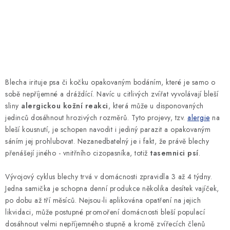
SLEVY
ZNAČKY
Ceník dopravy
Kontakty
Obchodní podmínky
Podmínky ochrany osobních údajů
Blecha irituje psa či kočku opakovaným bodáním, které je samo o
sobě nepříjemné a dráždící. Navíc u citlivých zvířat vyvolávají bleší
sliny
alergickou kožní reakci
, která může u disponovaných
jedinců dosáhnout hrozivých rozměrů. Tyto projevy, tzv.
alergie
na
bleší kousnutí, je schopen navodit i jediný parazit a opakovaným
sáním jej prohlubovat. Nezanedbatelný je i fakt, že právě blechy
přenášejí jiného - vnitřního cizopasníka, totiž
tasemnici psí
.
Vývojový cyklus blechy trvá v domácnosti zpravidla 3 až 4 týdny.
Jedna samička je schopna denní produkce několika desítek vajíček,
po dobu až tří měsíců. Nejsou-li aplikována opatření na jejich
likvidaci, může postupné promoření domácnosti bleší populací
dosáhnout velmi nepříjemného stupně a kromě zvířecích členů