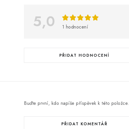
p
i
5,0
s
1 hodnocení
h
o
d
PŘIDAT HODNOCENÍ
n
o
c
e
n
Buďte první, kdo napíše příspěvek k této položce
í
PŘIDAT KOMENTÁŘ