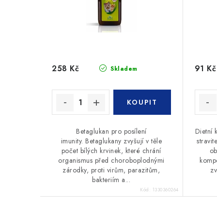
258 Kč
91 Kč
Skladem
Betaglukan pro posílení
Dietní 
imunity. Betaglukany zvyšují v těle
stravi
počet bílých krvinek, které chrání
ob
organismus před choroboplodnými
kompe
zárodky, proti virům, parazitům,
zv
bakteriím a...
Kód:
1330360264