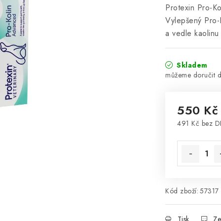
Protexin Pro-Ko
Vylepšený Pro-K
a vedle kaolinu 
Skladem
550 Kč
491 Kč bez 
Měrná cena
Kód zboží:
57317
Tisk
Ze