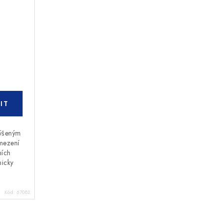
výšeným
mezení
ních
nicky
Kód:
67082