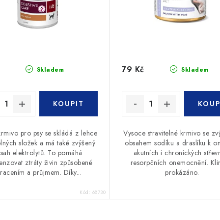
79 Kč
Skladem
Skladem
krmivo pro psy se skládá z lehce
Vysoce stravitelné krmivo se z
telných složek a má také zvýšený
obsahem sodíku a draslíku k o
sah elektrolytů. To pomáhá
akutních i chronických střev
nzovat ztráty živin způsobené
resorpčních onemocnění. Kli
racením a průjmem. Díky...
prokázáno.
Kód:
68730