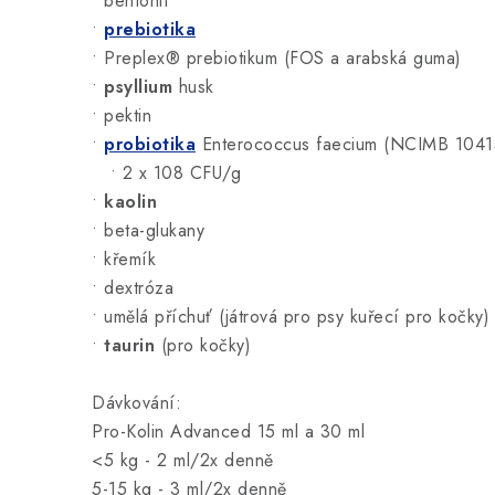
• bentonit
•
prebiotika
• Preplex® prebiotikum (FOS a arabská guma)
•
psyllium
husk
• pektin
•
probiotika
Enterococcus faecium (NCIMB 104
• 2 x 108 CFU/g
•
kaolin
• beta-glukany
• křemík
• dextróza
• umělá příchuť (játrová pro psy kuřecí pro kočky)
•
taurin
(pro kočky)
Dávkování:
Pro-Kolin Advanced 15 ml a 30 ml
<5 kg - 2 ml/2x denně
5-15 kg - 3 ml/2x denně