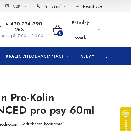
CZK
Přihlášení
Registrace
Prázdný
+ 420 734 390
258
NÁKUPNÍ
(po – pá: 7:00 – 16:00)
košík
KOŠÍK
KRÁLÍCI/HLODAVCI/PTÁCI
SLEVY
ZNAČKY
in Pro-Kolin
CED pro psy 60ml
Podrobnosti hodnocení
hodnocení