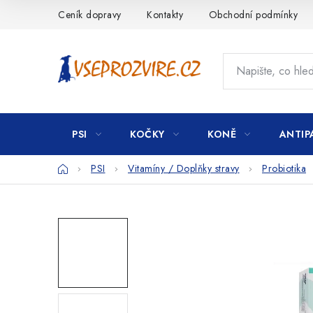
Přejít
Ceník dopravy
Kontakty
Obchodní podmínky
na
obsah
PSI
KOČKY
KONĚ
ANTIP
Domů
PSI
Vitamíny / Doplňky stravy
Probiotika