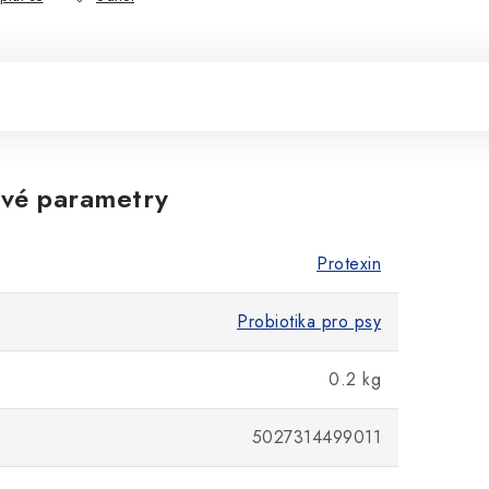
vé parametry
Protexin
Probiotika pro psy
0.2 kg
5027314499011