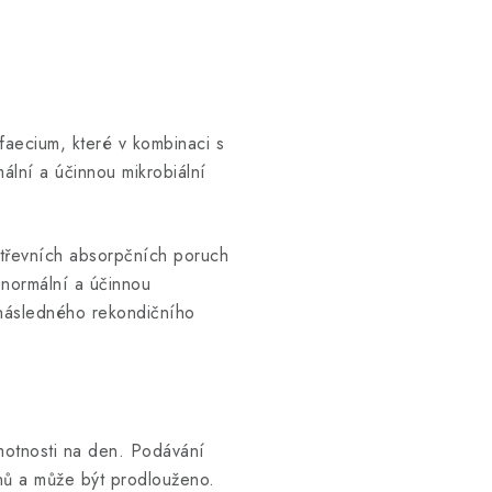
faecium, které v kombinaci s
lní a účinnou mikrobiální
střevních absorpčních poruch
 normální a účinnou
 následného rekondičního
motnosti na den. Podávání
nů a může být prodlouženo.