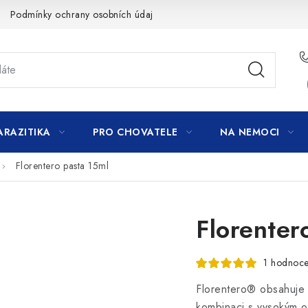
Podmínky ochrany osobních údajů
ARAZITIKA
PRO CHOVATELE
NA NEMOCI
Florentero pasta 15ml
Florenter
1 hodnoce
Florentero® obsahuje 
kombinaci s vysokým o