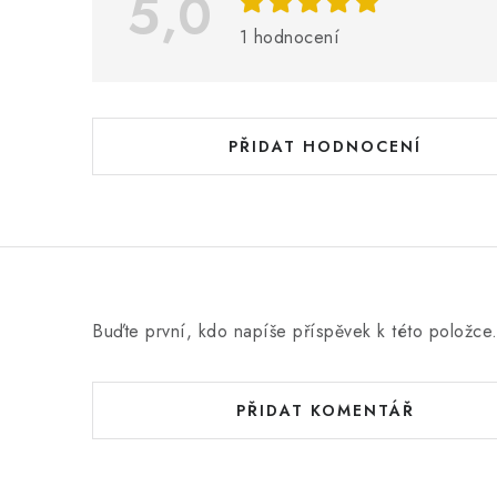
i
5,0
s
1 hodnocení
h
o
d
PŘIDAT HODNOCENÍ
n
o
c
e
n
Buďte první, kdo napíše příspěvek k této položce
í
PŘIDAT KOMENTÁŘ