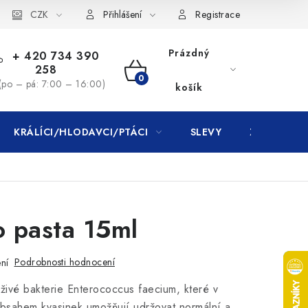
CZK
Přihlášení
Registrace
Prázdný
+ 420 734 390
258
NÁKUPNÍ
(po – pá: 7:00 – 16:00)
košík
KOŠÍK
KRÁLÍCI/HLODAVCI/PTÁCI
SLEVY
ZNAČKY
o pasta 15ml
Podrobnosti hodnocení
ní
živé bakterie Enterococcus faecium, které v
bsahem kvasinek umožňují udržovat normální a