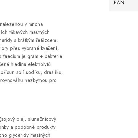
EAN
u nalezenou v mnoha
tních těkavých mastných
haridy s krátkým řetězcem,
oflory přes vybrané kvašení,
s faecium je gram + bakterie
ená hladina elektrolytů
ísun solí sodíku, draslíku,
ou rovnováhu nezbytnou pro
(sojový olej, slunečnicový
asinky a podobné produkty
ono glyceridy mastných