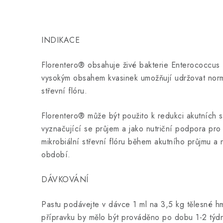
INDIKACE
Florentero® obsahuje živé bakterie Enterococcus 
vysokým obsahem kvasinek umožňují udržovat normá
střevní flóru.
Florentero® může být použito k redukci akutních 
vyznačující se průjem a jako nutriční podpora pro
mikrobiální střevní flóru během akutního průjmu a
období.
DÁVKOVÁNÍ
Pastu podávejte v dávce 1 ml na 3,5 kg tělesné h
přípravku by mělo být prováděno po dobu 1-2 týd