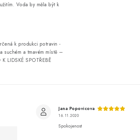
žitím. Voda by měla být k
čená k produkci potravin -
 na suchém a tmavém místě –
NO K LIDSKÉ SPOTŘEBĚ
Jana Popovicova
16.11.2020
Spokojenost