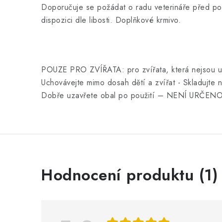
Doporučuje se požádat o radu veterináře před pou
dispozici dle libosti. Doplňkové krmivo.
POUZE PRO ZVÍŘATA: pro zvířata, která nejsou ur
Uchovávejte mimo dosah dětí a zvířat - Skladujte
Dobře uzavřete obal po použití – NENÍ URČE
V
Hodnocení produktu (1)
ý
p