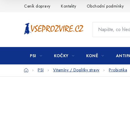
Přejít
Ceník dopravy
Kontakty
Obchodní podmínky
na
obsah
PSI
KOČKY
KONĚ
ANTIP
Domů
PSI
Vitamíny / Doplňky stravy
Probiotika