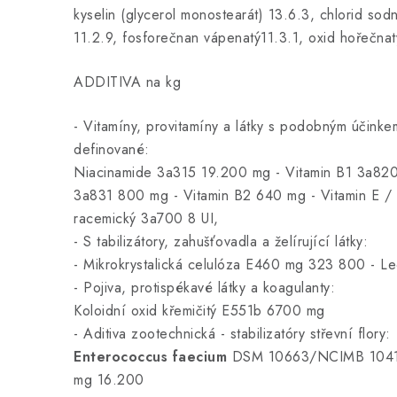
kyselin (glycerol monostearát) 13.6.3, chlorid sodn
11.2.9, fosforečnan vápenatý11.3.1, oxid hořečnat
ADDITIVA na kg
- Vitamíny, provitamíny a látky s podobným účink
definované:
Niacinamide 3a315 19.200 mg - Vitamin B1 3a820
3a831 800 mg - Vitamin B2 640 mg - Vitamin E / a
racemický 3a700 8 UI,
- S tabilizátory, zahušťovadla a želírující látky:
- Mikrokrystalická celulóza E460 mg 323 800 - L
- Pojiva, protispékavé látky a koagulanty:
Koloidní oxid křemičitý E551b 6700 mg
- Aditiva zootechnická - stabilizatóry střevní flory:
Enterococcus faecium
DSM 10663/NCIMB 10415
mg 16.200