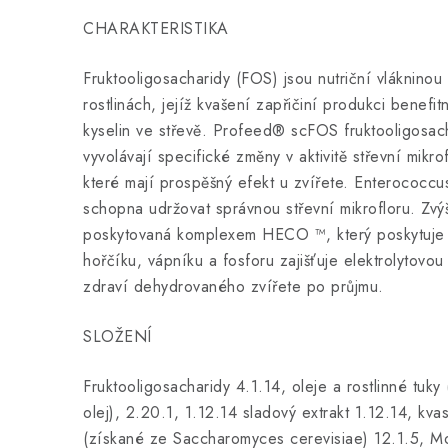
CHARAKTERISTIKA
Fruktooligosacharidy (FOS) jsou nutriční vláknino
rostlinách, jejíž kvašení zapřičiní produkci benefi
kyselin ve střevě. Profeed® scFOS fruktooligosac
vyvolávají specifické změny v aktivitě střevní mikr
které mají prospěšný efekt u zvířete. Enterococcu
schopna udržovat správnou střevní mikrofloru. Zvýš
poskytovaná komplexem HECO ™, který poskytuje př
hořčíku, vápníku a fosforu zajišťuje elektrolytov
zdraví dehydrovaného zvířete po průjmu.
SLOŽENÍ
Fruktooligosacharidy 4.1.14, oleje a rostlinné tuky 
olej), 2.20.1, 1.12.14 sladový extrakt 1.12.14, kv
(získané ze Saccharomyces cerevisiae) 12.1.5, M