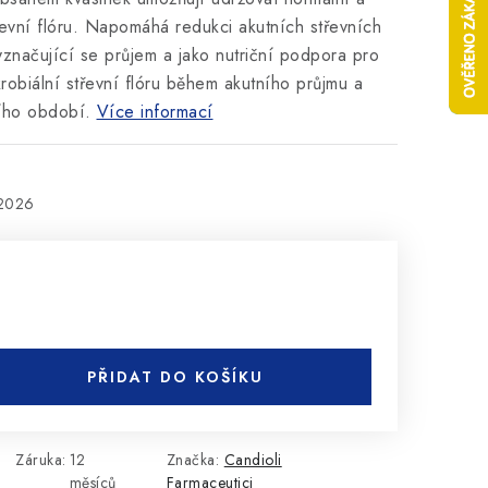
řevní flóru. Napomáhá redukci akutních střevních
značující se průjem a jako nutriční podpora pro
robiální střevní flóru během akutního průjmu a
ího období.
Více informací
.2026
PŘIDAT DO KOŠÍKU
Záruka
:
12
Značka:
Candioli
měsíců
Farmaceutici