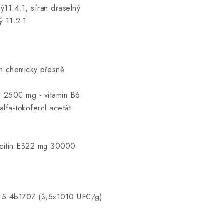
ý11.4.1, síran draselný
ý 11.2.1
em chemicky přesně
 2500 mg - vitamin B6
lfa-tokoferol acetát
ecitin E322 mg 30000
 4b1707 (3,5x1010 UFC/g)