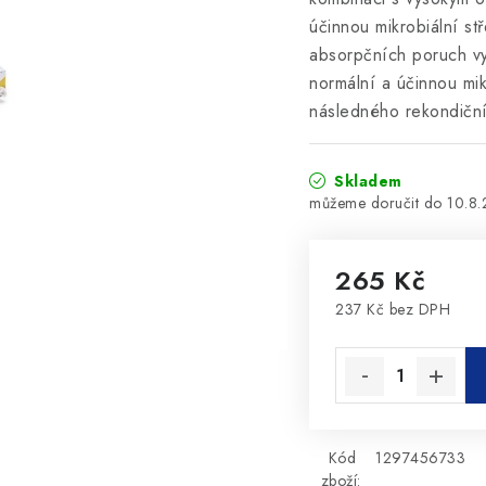
účinnou mikrobiální st
absorpčních poruch vy
normální a účinnou mik
následného rekondičn
Skladem
10.8
265 Kč
237 Kč bez DPH
Měrná cena:
Kód
1297456733
zboží: