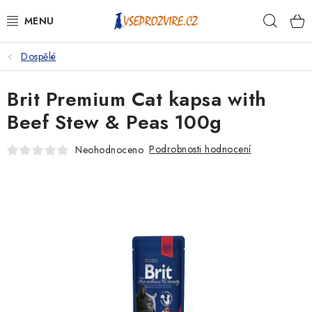
Přejít
Hleda
na
obsah
Dospělé
PSI
Brit Premium Cat kapsa with
KOČKY
Beef Stew & Peas 100g
KONĚ
Podrobnosti hodnocení
Neohodnoceno
ANTIPARAZITIKA
PRO CHOVATELE
NA NEMOCI
KRÁLÍCI/HLODAVCI/PTÁCI