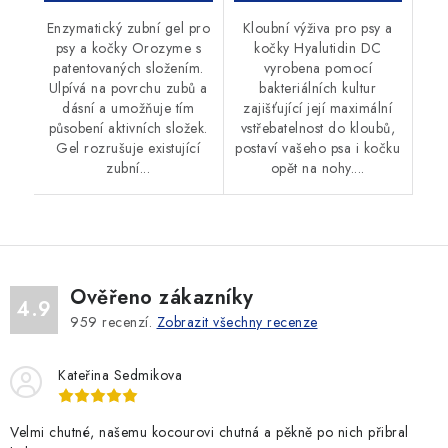
Enzymatický zubní gel pro
Kloubní výživa pro psy a
psy a kočky Orozyme s
kočky Hyalutidin DC
patentovaných složením.
vyrobena pomocí
Ulpívá na povrchu zubů a
bakteriálních kultur
dásní a umožňuje tím
zajišťující její maximální
působení aktivních složek.
vstřebatelnost do kloubů,
Gel rozrušuje existující
postaví vašeho psa i kočku
zubní...
opět na nohy....
Ověřeno zákazníky
4.9
959
recenzí.
Zobrazit všechny recenze
Kateřina Sedmikova
Velmi chutné, našemu kocourovi chutná a pěkně po nich přibral