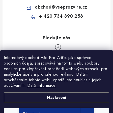
obchod
@
vseprozvire.cz
+ 420 734 390 258
Internetový obchod Vše Pro Zvíře, jako správce
Z
osobních údajů, zpracovává na tomto webu soubory
á
cookies pro zlepšování prostředí webových stránek, pro
Informace pro Vás
p
analytické účely a pro cílenou reklamu. Dalším
procházením tohoto webu vyjadřujete souhlas s jejich
a
Ceník dopravy
používáním.
Další informace
t
Kontakty
í
Obchodní podmínky
Heuréka recenze
VseProZvire.cz 2011-2024
Nastavení
VetPlus
Obchodní podmínky
Podmínky ochrany osobních údajů