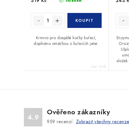
519 Kč
243 
Skladem
Krmivo pro dospělé kočky kuřecí,
Enzyma
doplněno omáčkou z kuřecích jater.
Orozy
Ulpí
umo
složek.
Kód:
70150
Ověřeno zákazníky
4.9
959
recenzí.
Zobrazit všechny recenz