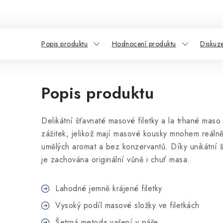
Popis produktu
Hodnocení produktu
Diskuz
Popis produktu
Delikátní šťavnaté masové filetky a la trhané maso
zážitek, jelikož mají masové kousky mnohem reáln
umělých aromat a bez konzervantů. Díky unikátní 
je zachována originální vůně i chuť masa.
Lahodné jemně krájené filetky
Vysoký podíl masové složky ve filetkách
Šetrná metoda vaření v páře