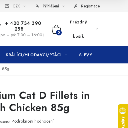
CZK
Přihlášení
Registrace
Prázdný
+ 420 734 390
258
NÁKUPNÍ
(po – pá: 7:00 – 16:00)
košík
KOŠÍK
KRÁLÍCI/HLODAVCI/PTÁCI
SLEVY
ZNAČKY
en 85g
ium Cat D Fillets in
th Chicken 85g
Podrobnosti hodnocení
oceno