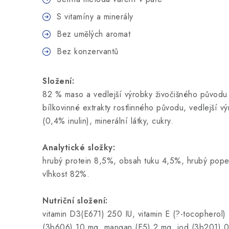
S vitamíny a minerály
Bez umělých aromat
Bez konzervantů
Složení:
82 % maso a vedlejší výrobky živočišného původu 
bílkovinné extrakty rostlinného původu, vedlejší v
(0,4% inulin), minerální látky, cukry.
Analytické složky:
hrubý protein 8,5%, obsah tuku 4,5%, hrubý pope
vlhkost 82%.
Nutriční složení:
vitamin D3(E671) 250 IU, vitamin E (?-tocopherol
(3b606) 10 mg, mangan (E5) 2 mg, jod (3b201) 0