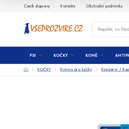
Přejít
Ceník dopravy
Kontakty
Obchodní podmínky
na
obsah
PSI
KOČKY
KONĚ
ANTIP
Domů
KOČKY
Krmivo pro kočky
Konzervy / Kap