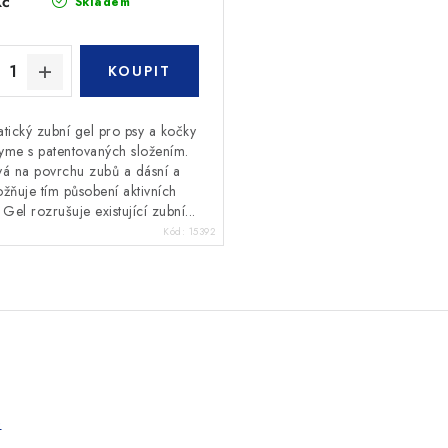
Kč
Skladem
tický zubní gel pro psy a kočky
me s patentovaných složením.
vá na povrchu zubů a dásní a
žňuje tím působení aktivních
 Gel rozrušuje existující zubní...
Kód:
15392
e