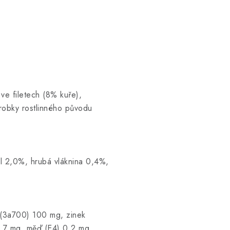
ve filetech (8% kuře),
ýrobky rostlinného původu
l 2,0%, hrubá vláknina 0,4%,
) (3a700) 100 mg, zinek
,7 mg, měď (E4) 0,2 mg,