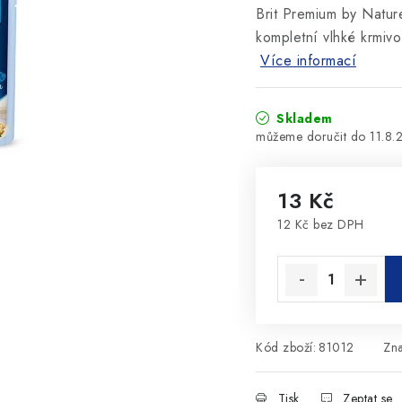
Brit Premium by Nature
kompletní vlhké krmivo
Více informací
Skladem
11.8.
13 Kč
12 Kč bez DPH
Měrná cena:
Kód zboží:
81012
Zn
Tisk
Zeptat se