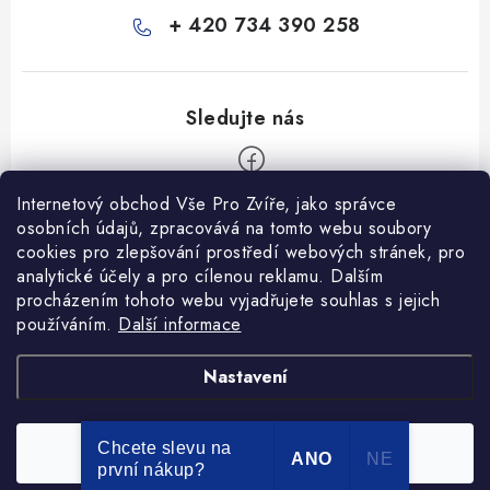
+ 420 734 390 258
Internetový obchod Vše Pro Zvíře, jako správce
Z
osobních údajů, zpracovává na tomto webu soubory
á
cookies pro zlepšování prostředí webových stránek, pro
Informace pro Vás
analytické účely a pro cílenou reklamu. Dalším
p
procházením tohoto webu vyjadřujete souhlas s jejich
a
Ceník dopravy
používáním.
Další informace
t
Kontakty
í
Obchodní podmínky
Heuréka recenze
VseProZvire.cz 2011-2024
Nastavení
VetPlus
Obchodní podmínky
Podmínky ochrany osobních údajů
Chcete slevu na
Souhlasím
Copyright 2026
Vše Pro Zvíře
. Všechna práva vyhrazena.
ANO
NE
první nákup?
Vytvořil Shoptet Premium