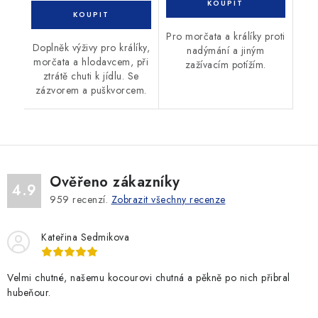
Pro morčata a králíky proti
Doplněk výživy pro králíky,
nadýmání a jiným
morčata a hlodavcem, při
zažívacím potížím.
ztrátě chuti k jídlu. Se
zázvorem a puškvorcem.
Ověřeno zákazníky
4.9
959
recenzí.
Zobrazit všechny recenze
Kateřina Sedmikova
Velmi chutné, našemu kocourovi chutná a pěkně po nich přibral
hubeňour.