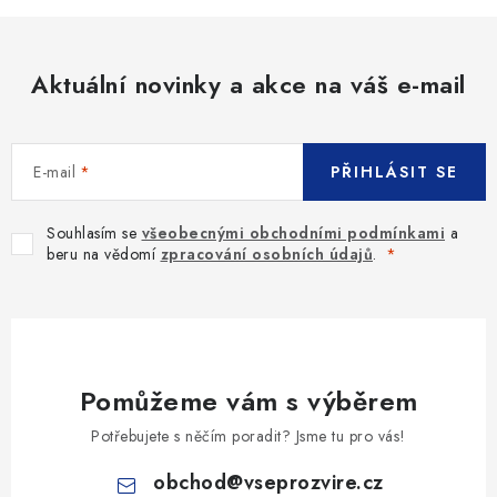
Aktuální novinky a akce na váš e-mail
E-mail
PŘIHLÁSIT SE
Souhlasím se
všeobecnými obchodními podmínkami
a
beru na vědomí
zpracování osobních údajů
.
Pomůžeme vám s výběrem
Potřebujete s něčím poradit? Jsme tu pro vás!
obchod
@
vseprozvire.cz