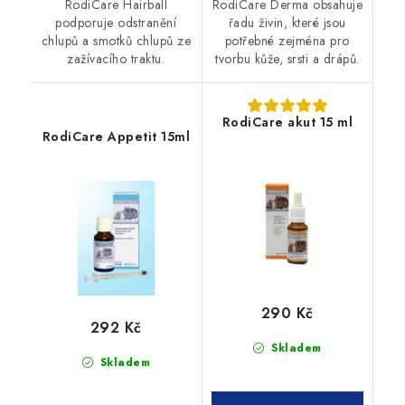
RodiCare Hairball
RodiCare Derma obsahuje
podporuje odstranění
řadu živin, které jsou
chlupů a smotků chlupů ze
potřebné zejména pro
zažívacího traktu.
tvorbu kůže, srsti a drápů.
RodiCare akut 15 ml
RodiCare Appetit 15ml
290 Kč
292 Kč
Skladem
Skladem