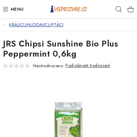
Přejít
Hleda
na
obsah
KRÁLÍCI/HLODAVCI/PTÁCI
PSI
JRS Chipsi Sunshine Bio Plus
KOČKY
Peppermint 0,6kg
KONĚ
Podrobnosti hodnocení
Neohodnoceno
ANTIPARAZITIKA
PRO CHOVATELE
NA NEMOCI
KRÁLÍCI/HLODAVCI/PTÁCI