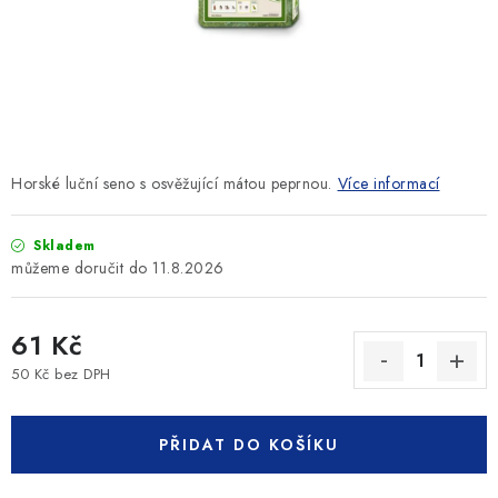
SLEVY
ZNAČKY
Ceník dopravy
Kontakty
Obchodní podmínky
Podmínky ochrany osobních údajů
Horské luční seno s osvěžující mátou peprnou.
Více informací
Skladem
11.8.2026
61 Kč
50 Kč bez DPH
Měrná cena:
PŘIDAT DO KOŠÍKU