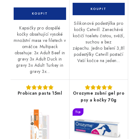
Silikonová podestýlka pro
Kapsičky pro dospělé
kočky Catwill. Zanechává
kočky obsahující vysoké
kočičí toaletu čistou, svěží,
množství masa ve filetech v
suchou a bez
omáčce. Multipack
zápachu. Jedno balení 3,8l
obsahuje: 3x Adult Beef in
podestýlky Catwill postačí
gravy 3x Adult Duck in
Vaší kočce na jeden...
gravy 3x Adult Turkey in
gravy 3x...
Probican pasta 15ml
Orozyme zubní gel pro
psy a kočky 70g
Tip