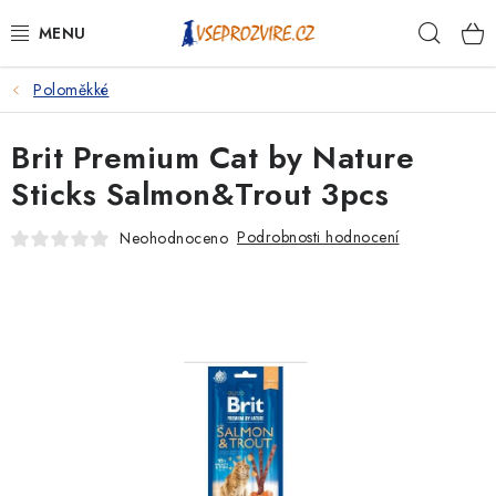
Přejít
Hleda
na
obsah
Poloměkké
PSI
Brit Premium Cat by Nature
KOČKY
Sticks Salmon&Trout 3pcs
KONĚ
Podrobnosti hodnocení
Neohodnoceno
ANTIPARAZITIKA
PRO CHOVATELE
NA NEMOCI
KRÁLÍCI/HLODAVCI/PTÁCI