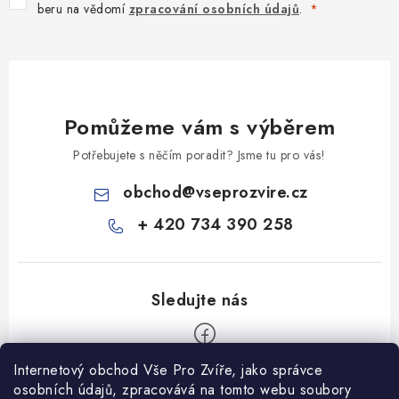
beru na vědomí
zpracování osobních údajů
.
Pomůžeme vám s výběrem
Potřebujete s něčím poradit? Jsme tu pro vás!
obchod
@
vseprozvire.cz
+ 420 734 390 258
Internetový obchod Vše Pro Zvíře, jako správce
Z
osobních údajů, zpracovává na tomto webu soubory