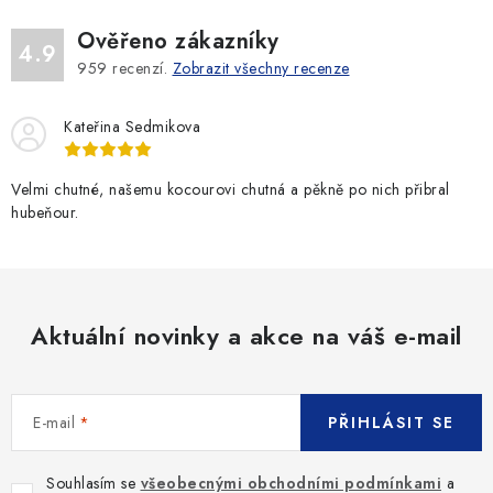
Ověřeno zákazníky
4.9
959
recenzí.
Zobrazit všechny recenze
Kateřina Sedmikova
Velmi chutné, našemu kocourovi chutná a pěkně po nich přibral
hubeňour.
Aktuální novinky a akce na váš e-mail
E-mail
PŘIHLÁSIT SE
Souhlasím se
všeobecnými obchodními podmínkami
a