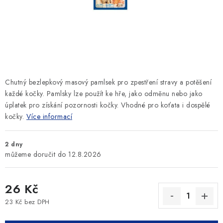
SLEVY
ZNAČKY
Ceník dopravy
Kontakty
Obchodní podmínky
Podmínky ochrany osobních údajů
Chutný bezlepkový masový pamlsek pro zpestření stravy a potěšení
každé kočky. Pamlsky lze použít ke hře, jako odměnu nebo jako
úplatek pro získání pozornosti kočky. Vhodné pro koťata i dospělé
kočky.
Více informací
2 dny
12.8.2026
26 Kč
23 Kč bez DPH
Měrná cena: