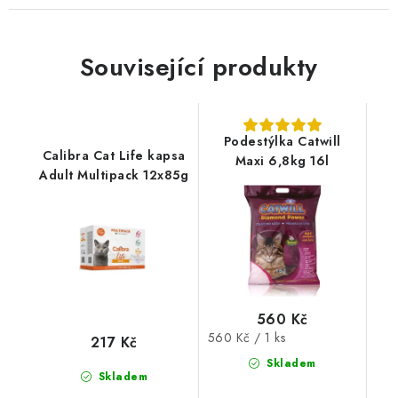
Související produkty
Podestýlka Catwill
Calibra Cat Life kapsa
Maxi 6,8kg 16l
Adult Multipack 12x85g
560 Kč
Měrná
560 Kč / 1 ks
217 Kč
cena:
Skladem
Skladem