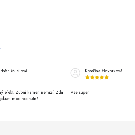
e
rkéta Musilová
Kateřina Hovorková
ý efekt. Zubní kámen nemizí. Zda
Vše super
pejskum moc nechutná