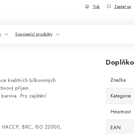
Tisk
Zeptat se
e
Související produkty
Doplňko
Značka
e kvalitních bílkovinných
ýživový příjem.
arviva. Pro zajištění
Kategorie
Hmotnost
dle HACCP, BRC, ISO 22000,
EAN