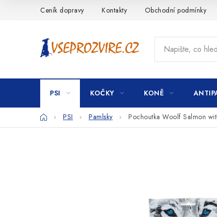
Přejít
Ceník dopravy
Kontakty
Obchodní podmínky
na
obsah
PSI
KOČKY
KONĚ
ANTIP
Domů
PSI
Pamlsky
Pochoutka Woolf Salmon wit