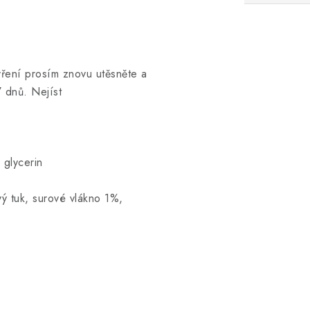
ření prosím znovu utěsněte a
7 dnů. Nejíst
 glycerin
ý tuk, surové vlákno 1%,