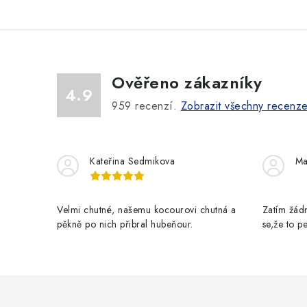
Ověřeno zákazníky
4.9
959
recenzí.
Zobrazit všechny recenz
Kateřina Sedmikova
Ma
Velmi chutné, našemu kocourovi chutná a
Zatím žádn
pěkně po nich přibral hubeňour.
se,že to 