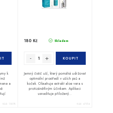
180 Kč
Skladem
ymy k
Jemný čistič uší, který pomáhá udržovat
čímž
optimální prostředí v uších psů a
amene a
koček. Obsahuje extrakt aloe vera s
ně
protizánětlivým účinkem. Aplikaci
ňují
usnadňuje přiložený...
Kód:
15578
Kód:
47514