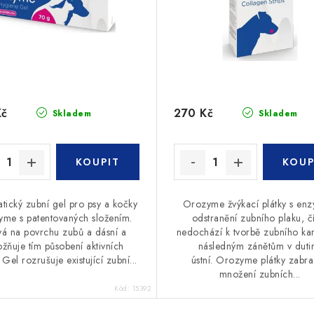
Kč
270 Kč
Skladem
Skladem
tický zubní gel pro psy a kočky
Orozyme žvýkací plátky s enz
me s patentovaných složením.
odstranění zubního plaku, 
vá na povrchu zubů a dásní a
nedochází k tvorbě zubního k
žňuje tím působení aktivních
následným zánětům v duti
 Gel rozrušuje existující zubní...
ústní. Orozyme plátky zabra
množení zubních...
Kód:
15392