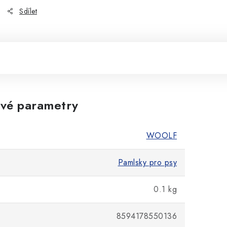
Sdílet
vé parametry
WOOLF
Pamlsky pro psy
0.1 kg
8594178550136