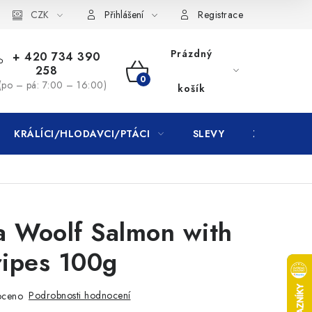
CZK
Přihlášení
Registrace
Prázdný
+ 420 734 390
258
NÁKUPNÍ
(po – pá: 7:00 – 16:00)
košík
KOŠÍK
KRÁLÍCI/HLODAVCI/PTÁCI
SLEVY
ZNAČKY
a Woolf Salmon with
ripes 100g
Podrobnosti hodnocení
oceno