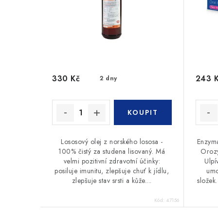
330 Kč
243 
2 dny
Lososový olej z norského lososa -
Enzyma
100% čistý za studena lisovaný. Má
Orozy
velmi pozitivní zdravotní účinky:
Ulpí
posiluje imunitu, zlepšuje chuť k jídlu,
umo
zlepšuje stav srsti a kůže....
složek.
Kód:
47156