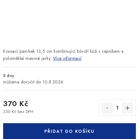
SLEVY
ZNAČKY
Ceník dopravy
Kontakty
Obchodní podmínky
Podmínky ochrany osobních údajů
Kousací pamlsek 12,5 cm kombinující bůvolí kůži s vápníkem a
poloměkké masové jerky.
Více informací
2 dny
10.8.2026
370 Kč
330 Kč bez DPH
Měrná cena:
PŘIDAT DO KOŠÍKU