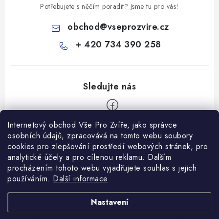
Potřebujete s něčím poradit? Jsme tu pro vás!
obchod
@
vseprozvire.cz
+ 420 734 390 258
Internetový obchod Vše Pro Zvíře, jako správce
Z
osobních údajů, zpracovává na tomto webu soubory
á
cookies pro zlepšování prostředí webových stránek, pro
Informace pro Vás
analytické účely a pro cílenou reklamu. Dalším
p
procházením tohoto webu vyjadřujete souhlas s jejich
a
Ceník dopravy
používáním.
Další informace
t
Kontakty
í
Obchodní podmínky
Heuréka recenze
VseProZvire.cz 2011-2024
Nastavení
VetPlus
Obchodní podmínky