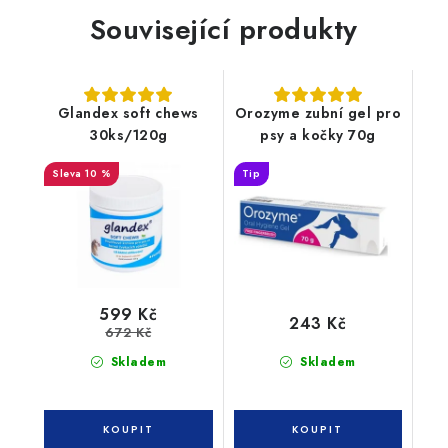
Související produkty
Glandex soft chews
Orozyme zubní gel pro
30ks/120g
psy a kočky 70g
10 %
Tip
599 Kč
243 Kč
672 Kč
Skladem
Skladem