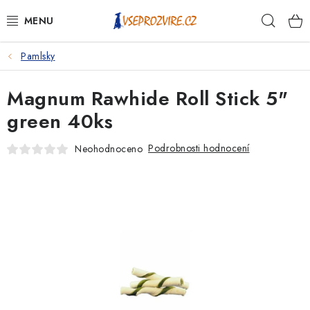
Přejít
Hleda
na
obsah
Pamlsky
PSI
Magnum Rawhide Roll Stick 5"
KOČKY
green 40ks
KONĚ
Podrobnosti hodnocení
Neohodnoceno
ANTIPARAZITIKA
PRO CHOVATELE
NA NEMOCI
KRÁLÍCI/HLODAVCI/PTÁCI