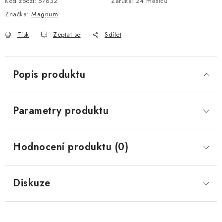
Kód zboží:
57832
Záruka
:
24 měsíců
Značka:
Magnum
Tisk
Zeptat se
Sdílet
Popis produktu
Parametry produktu
Hodnocení produktu (0)
Diskuze