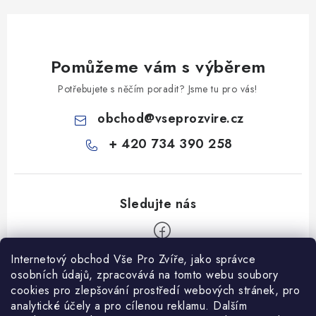
Pomůžeme vám s výběrem
Potřebujete s něčím poradit? Jsme tu pro vás!
obchod
@
vseprozvire.cz
+ 420 734 390 258
Internetový obchod Vše Pro Zvíře, jako správce
Z
osobních údajů, zpracovává na tomto webu soubory
á
cookies pro zlepšování prostředí webových stránek, pro
Informace pro Vás
analytické účely a pro cílenou reklamu. Dalším
p