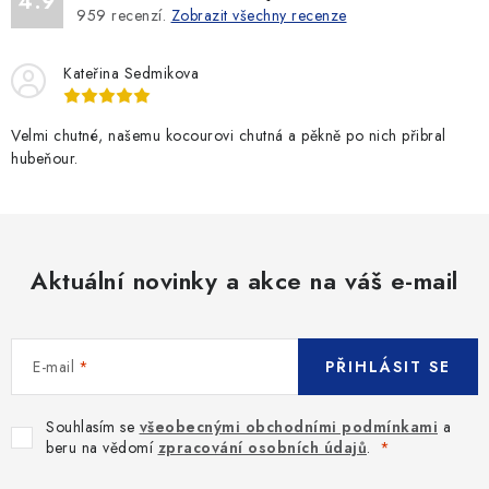
4.9
959
recenzí.
Zobrazit všechny recenze
Kateřina Sedmikova
Velmi chutné, našemu kocourovi chutná a pěkně po nich přibral
hubeňour.
Aktuální novinky a akce na váš e-mail
E-mail
PŘIHLÁSIT SE
Souhlasím se
všeobecnými obchodními podmínkami
a
beru na vědomí
zpracování osobních údajů
.