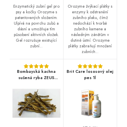
Enzymatický zubní gel pro
Orozyme žvýkací plátky s
psy a kočky Orozyme s
enzymy k odstranění
patentovaných složením.
zubního plaku, čímž
Ulpívá na povrchu zubů a
nedochází k tvorbě
dásní a umožňuje tím
zubního kamene a
působení aktivních složek.
následným zánětům v
Gel rozrušuje existující
dutině ústní. Orozyme
zubní...
plátky zabraňují množení
zubních...
Bombayská kachna
Brit Care lososový olej
sušená ryba ZEUS
pes 1l
300g