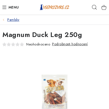
Přejít
Hleda
na
obsah
Pamlsky
PSI
Magnum Duck Leg 250g
KOČKY
Podrobnosti hodnocení
Neohodnoceno
KONĚ
ANTIPARAZITIKA
PRO CHOVATELE
NA NEMOCI
KRÁLÍCI/HLODAVCI/PTÁCI