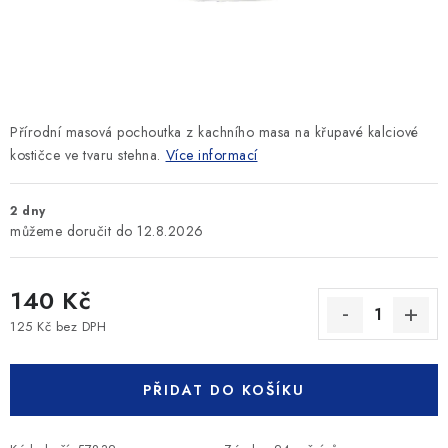
SLEVY
ZNAČKY
Ceník dopravy
Kontakty
Obchodní podmínky
Přírodní masová pochoutka z kachního masa na křupavé kalciové
Podmínky ochrany osobních údajů
kostičce ve tvaru stehna.
Více informací
2 dny
12.8.2026
140 Kč
125 Kč bez DPH
Měrná cena:
PŘIDAT DO KOŠÍKU