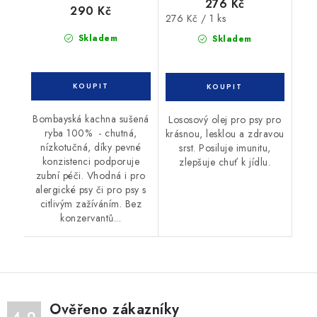
276 Kč
290 Kč
Měrná
276 Kč / 1 ks
cena:
Skladem
Skladem
Bombayská kachna sušená
Lososový olej pro psy pro
ryba 100% - chutná,
krásnou, lesklou a zdravou
nízkotučná, díky pevné
srst. Posiluje imunitu,
konzistenci podporuje
zlepšuje chuť k jídlu.
zubní péči. Vhodná i pro
alergické psy či pro psy s
citlivým zažíváním. Bez
konzervantů...
Ověřeno zákazníky