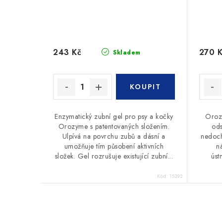
243 Kč
270 
Skladem
Enzymatický zubní gel pro psy a kočky
Orozy
Orozyme s patentovaných složením.
ods
Ulpívá na povrchu zubů a dásní a
nedoch
umožňuje tím působení aktivních
n
složek. Gel rozrušuje existující zubní...
úst
Kód:
15392