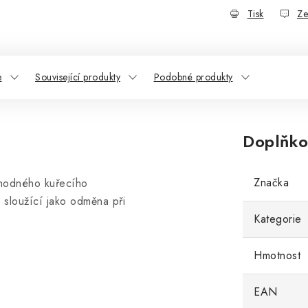
Tisk
Ze
e
Související produkty
Podobné produkty
Doplňko
Značka
ahodného kuřecího
 sloužící
jako odměna při
Kategorie
Hmotnost
EAN