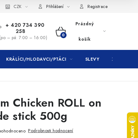
CZK
Přihlášení
Registrace
Prázdný
+ 420 734 390
258
NÁKUPNÍ
(po – pá: 7:00 – 16:00)
košík
KOŠÍK
KRÁLÍCI/HLODAVCI/PTÁCI
SLEVY
ZNAČKY
m Chicken ROLL on
e stick 500g
Podrobnosti hodnocení
eohodnoceno