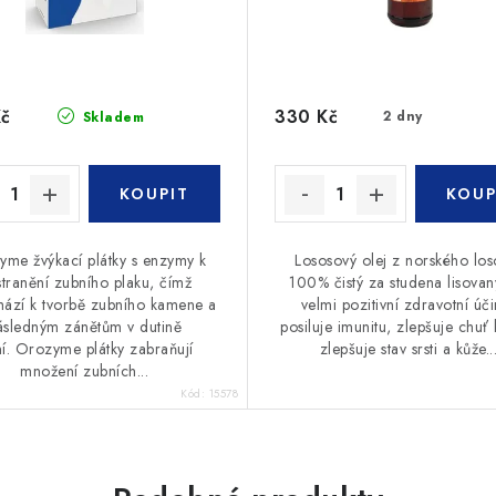
Kč
330 Kč
2 dny
Skladem
me žvýkací plátky s enzymy k
Lososový olej z norského los
tranění zubního plaku, čímž
100% čistý za studena lisova
ází k tvorbě zubního kamene a
velmi pozitivní zdravotní úči
ásledným zánětům v dutině
posiluje imunitu, zlepšuje chuť k
ní. Orozyme plátky zabraňují
zlepšuje stav srsti a kůže...
množení zubních...
Kód:
15578