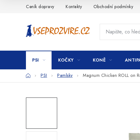
Přejít
Ceník dopravy
Kontakty
Obchodní podmínky
na
obsah
PSI
KOČKY
KONĚ
ANTIP
Domů
PSI
Pamlsky
Magnum Chicken ROLL on Ra