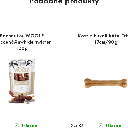
Podobné produkty
Pochoutka WOOLF
Kost z buvolí kůže Tri
icken&Rawhide twister
17cm/90g
100g
35 Kč
Skladem
Skladem