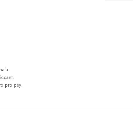
balu.
iccant.
o pro psy.