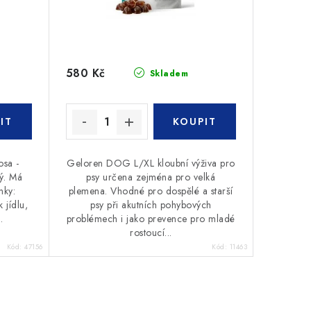
580 Kč
Skladem
osa -
Geloren DOG L/XL kloubní výživa pro
ný. Má
psy určena zejména pro velká
nky:
plemena. Vhodné pro dospělé a starší
 jídlu,
psy při akutních pohybových
.
problémech i jako prevence pro mladé
rostoucí...
Kód:
47156
Kód:
11463