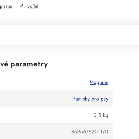
ptat se
Sdílet
vé parametry
Magnum
Pamlsky pro psy
0.5 kg
8595675201170