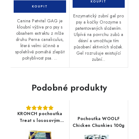
Enzymatický zubní gel pro
Canina Petvital GAG je
psy a kočky Orozyme s
kloubní výživa pro psy s
patentovaných složením.
obsahem extraktu z mlže
Ulpívá na povrchu zubů a
druhu Perna canaliculus,
dásní a umožňuje tím
která velmi účinně a
působení aktivních složek.
spolehlivě pomáhá zlepšit
Gel rozrušuje existující
pohyblivost psa. ...
zubní...
Podobné produkty
KRONCH pochoutka
Pochoutka WOOLF
Treat s lososovým
Chicken Chunkies 100g
olejem 100% 600g