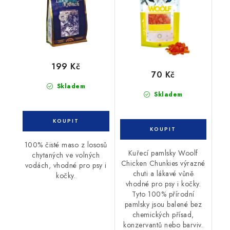
199 Kč
70 Kč
Skladem
Skladem
100% čisté maso z lososů
Kuřecí pamlsky Woolf
chytaných ve volných
Chicken Chunkies výrazné
vodách, vhodné pro psy i
chuti a lákavé vůně
kočky.
vhodné pro psy i kočky.
Tyto 100% přírodní
pamlsky jsou balené bez
chemických přísad,
konzervantů nebo barviv.