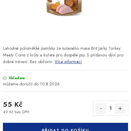
SLEVY
ZNAČKY
Ceník dopravy
Kontakty
Obchodní podmínky
Podmínky ochrany osobních údajů
Lahodné poloměkké pamlsky ze sušeného masa Brit Jerky Turkey
Meaty Coins z krůty a kuřete pro dospělé psy. S přidanou dýní pro
dobré trávení. Bez obilovin.
Více informací
Skladem
10.8.2026
55 Kč
49 Kč bez DPH
Měrná cena:
PŘIDAT DO KOŠÍKU