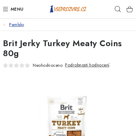
Přejít
Hleda
na
obsah
Pamlsky
PSI
Brit Jerky Turkey Meaty Coins
KOČKY
80g
KONĚ
Podrobnosti hodnocení
Neohodnoceno
ANTIPARAZITIKA
PRO CHOVATELE
NA NEMOCI
KRÁLÍCI/HLODAVCI/PTÁCI