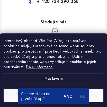
+ 420 734 390 258
Internetový obchod Vše Pro Zvíře, jako správce
Z
osobních údajů, zpracovává na tomto webu soubory
á
cookies pro zlepšování prostředí webových stránek, pro
Informace pro Vás
p
analytické účely a pro cílenou reklamu. Dalším
procházením tohoto webu vyjadřujete souhlas s jejich
a
Ceník dopravy
používáním.
Další informace
t
Kontakty
í
Obchodní podmínky
Heuréka recenze
VseProZvire.cz 2011-2024
Nastavení
VetPlus
Obchodní podmínky
Podmínky ochrany osobních údajů
Chcete slevu na
Souhlasím
Copyright 2026
Vše Pro Zvíře
. Všechna práva vyhrazena.
ANO
NE
první nákup?
Vytvořil Shoptet Premium