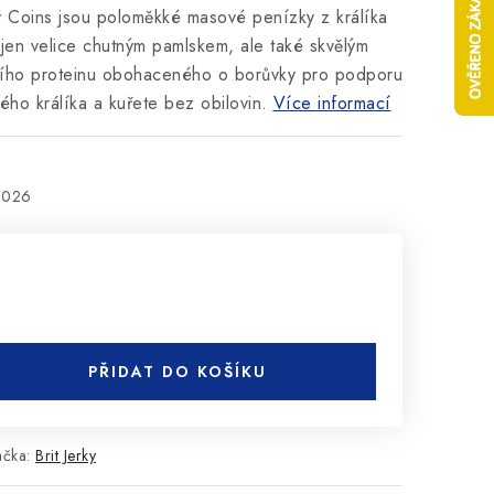
ty Coins jsou poloměkké masové penízky z králíka
ejen velice chutným pamlskem, ale také skvělým
tního proteinu obohaceného o borůvky pro podporu
ho králíka a kuřete bez obilovin.
Více informací
2026
PŘIDAT DO KOŠÍKU
ačka:
Brit Jerky