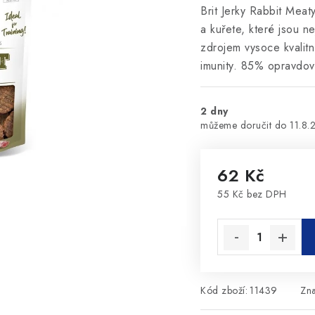
Brit Jerky Rabbit Mea
a kuřete, které jsou n
zdrojem vysoce kvali
imunity. 85% opravdové
2 dny
11.8.
62 Kč
55 Kč bez DPH
Měrná cena:
Kód zboží:
11439
Zn