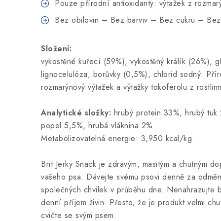
Pouze přírodní antioxidanty: výtažek z rozmar
Bez obilovin – Bez barviv – Bez cukru – B
Složení:
vykostěné kuřecí (59%), vykostěný králík (26%), g
lignocelulóza, borůvky (0,5%), chlorid sodný. Přír
rozmarýnový výtažek a výtažky tokoferolu z rostlinn
Analytické složky:
hrubý protein 33%, hrubý tuk 
popel 5,5%, hrubá vláknina 2%.
Metabolizovatelná energie: 3,950 kcal/kg.
Brit Jerky Snack je zdravým, masitým a chutným do
vašeho psa. Dávejte svému psovi denně za odmě
společných chvilek v průběhu dne. Nenahrazujte běž
denní příjem živin. Přesto, že je produkt velmi ch
cvičte se svým psem.