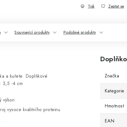
Tisk
Zeptat se
e
Související produkty
Podobné produkty
Doplňko
Značka
ka a kuřete. Doplňkové
: 3,5 -4 cm
Kategorie
lý výkon
Hmotnost
oj vysoce kvalitního proteinu
EAN