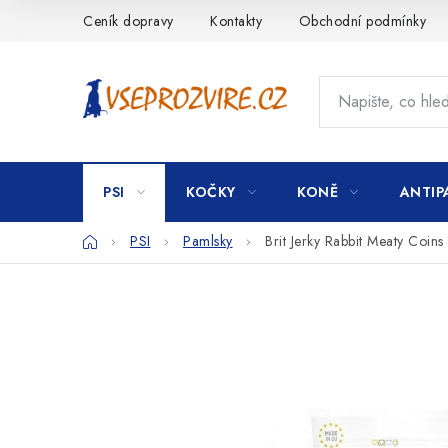
Přejít
Ceník dopravy
Kontakty
Obchodní podmínky
na
obsah
PSI
KOČKY
KONĚ
ANTIP
Domů
PSI
Pamlsky
Brit Jerky Rabbit Meaty Coin