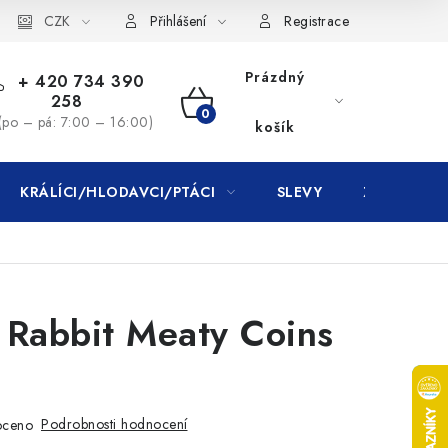
CZK
Přihlášení
Registrace
Prázdný
+ 420 734 390
258
NÁKUPNÍ
(po – pá: 7:00 – 16:00)
košík
KOŠÍK
KRÁLÍCI/HLODAVCI/PTÁCI
SLEVY
ZNAČKY
y Rabbit Meaty Coins
Podrobnosti hodnocení
oceno