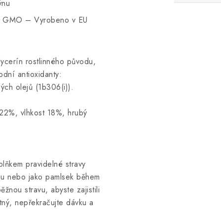
ýnu
ez GMO – Vyrobeno v EU
lycerín rostlinného původu,
odní antioxidanty:
ých olejů (1b306(i)).
22%, vlhkost 18%, hrubý
plňkem pravidelné stravy
nu nebo jako pamlsek během
nou stravu, abyste zajistili
utný, nepřekračujte dávku a