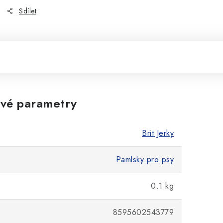
Sdílet
vé parametry
Brit Jerky
Pamlsky pro psy
0.1 kg
8595602543779