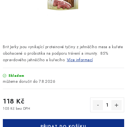
SLEVY
ZNAČKY
Ceník dopravy
Kontakty
Obchodní podmínky
Podmínky ochrany osobních údajů
Brit Jerky jsou vynikající proteinové tyčiny z jehněčího masa a kuřete
obohacené o probiotika na podporu trávení a imunity. 85%
opravdového jehněčího a kuřecího.
Více informací
Skladem
7.8.2026
118 Kč
105 Kč bez DPH
Měrná cena:
PŘIDAT DO KOŠÍKU