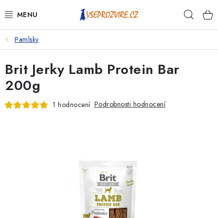
Přejít
Hleda
na
obsah
Pamlsky
PSI
Brit Jerky Lamb Protein Bar
KOČKY
200g
KONĚ
Podrobnosti hodnocení
1 hodnocení
ANTIPARAZITIKA
PRO CHOVATELE
NA NEMOCI
KRÁLÍCI/HLODAVCI/PTÁCI