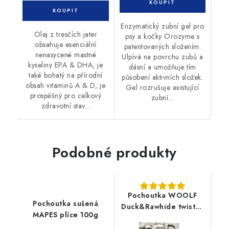
Enzymatický zubní gel pro
Olej z tresčích jater
psy a kočky Orozyme s
obsahuje esenciální
patentovaných složením.
nenasycené mastné
Ulpívá na povrchu zubů a
kyseliny EPA & DHA, je
dásní a umožňuje tím
také bohatý na přírodní
působení aktivních složek.
obsah vitaminů A & D, je
Gel rozrušuje existující
prospěšný pro celkový
zubní...
zdravotní stav...
Podobné produkty
Pochoutka WOOLF
Pochoutka sušená
Duck&Rawhide twister
MAPES plíce 100g
100g