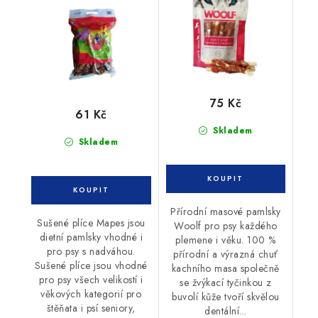
75 Kč
61 Kč
Skladem
Skladem
Přírodní masové pamlsky
Sušené plíce Mapes jsou
Woolf pro psy každého
dietní pamlsky vhodné i
plemene i věku. 100 %
pro psy s nadváhou.
přírodní a výrazná chuť
Sušené plíce jsou vhodné
kachního masa společně
pro psy všech velikostí i
se žvýkací tyčinkou z
věkových kategorií pro
buvolí kůže tvoří skvělou
štěňata i psí seniory,
dentální...