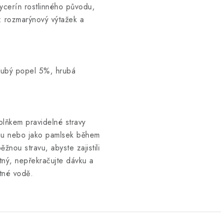
ycerín rostlinného původu,
y: rozmarýnový výtažek a
hrubý popel 5%, hrubá
plňkem pravidelné stravy
nu nebo jako pamlsek během
nou stravu, abyste zajistili
utný, nepřekračujte dávku a
itné vodě.