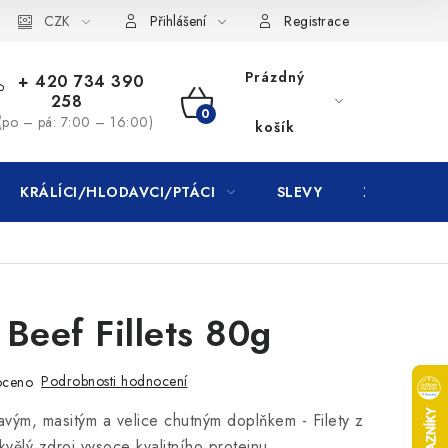
CZK
Přihlášení
Registrace
Prázdný
+ 420 734 390
258
NÁKUPNÍ
(po – pá: 7:00 – 16:00)
košík
KOŠÍK
KRÁLÍCI/HLODAVCI/PTÁCI
SLEVY
ZNAČKY
 Beef Fillets 80g
Podrobnosti hodnocení
oceno
ravým, masitým a velice chutným doplňkem - Filety z
vělý zdroj vysoce kvalitního proteinu.