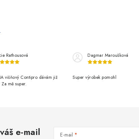
e
cie Rathousová
Dagmar Maroušková
A višňový Contipro dávám již
Super výrobek pomohl
t. Za mě super.
váš e-mail
E-mail