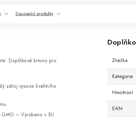
e
Související produkty
Doplňko
Značka
ete. Doplňkové krmivo pro
Kategorie
ý zdroj vysoce kvalitního
Hmotnost
ýnu
EAN
ez GMO – Vyrobeno v EU