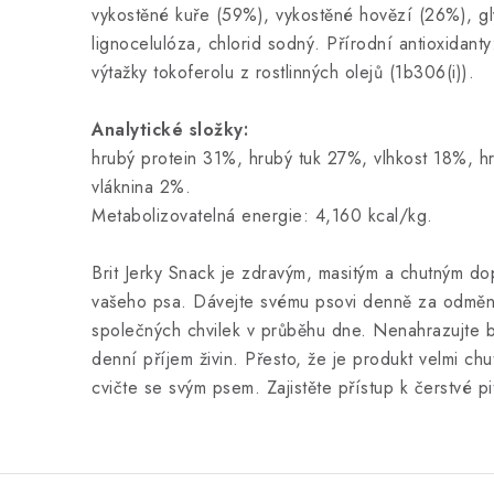
vykostěné kuře (59%), vykostěné hovězí (26%), gl
lignocelulóza, chlorid sodný. Přírodní antioxidant
výtažky tokoferolu z rostlinných olejů (1b306(i)).
Analytické složky:
hrubý protein 31%, hrubý tuk 27%, vlhkost 18%, 
vláknina 2%.
Metabolizovatelná energie: 4,160 kcal/kg.
Brit Jerky Snack je zdravým, masitým a chutným do
vašeho psa. Dávejte svému psovi denně za odmě
společných chvilek v průběhu dne. Nenahrazujte běž
denní příjem živin. Přesto, že je produkt velmi ch
cvičte se svým psem. Zajistěte přístup k čerstvé p