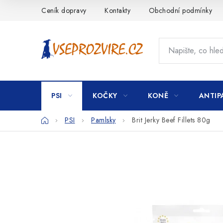
Přejít
Ceník dopravy
Kontakty
Obchodní podmínky
na
obsah
PSI
KOČKY
KONĚ
ANTIP
Domů
PSI
Pamlsky
Brit Jerky Beef Fillets 80g