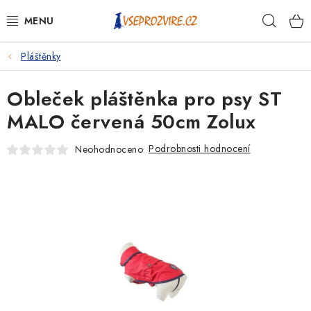
Přejít
Hleda
na
obsah
Pláštěnky
PSI
Obleček pláštěnka pro psy ST
KOČKY
MALO červená 50cm Zolux
KONĚ
Podrobnosti hodnocení
Neohodnoceno
ANTIPARAZITIKA
PRO CHOVATELE
NA NEMOCI
KRÁLÍCI/HLODAVCI/PTÁCI