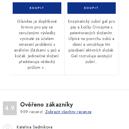
Glandex je doplňkové
Enzymatický zubní gel pro
krmivo pro psy se
psy a kočky Orozyme s
zaručenými výsledky
patentovaných složením.
vyvinuté za účelem
Ulpívá na povrchu zubů a
omezení problémů s
dásní a umožňuje tím
análními žlázkami u psů a
působení aktivních složek.
koček. Jedinečné složení
Gel rozrušuje existující
představuje vědecký
zubní...
průlom v...
Ověřeno zákazníky
4.9
959
recenzí.
Zobrazit všechny recenze
Kateřina Sedmikova