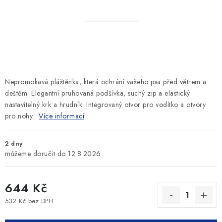
SLEVY
ZNAČKY
Ceník dopravy
Kontakty
Obchodní podmínky
Podmínky ochrany osobních údajů
Nepromokavá pláštěnka, která ochrání vašeho psa před větrem a
deštěm. Elegantní pruhovaná podšívka, suchý zip a elastický
nastavitelný krk a hrudník. Integrovaný otvor pro vodítko a otvory
pro nohy.
Více informací
2 dny
12.8.2026
644 Kč
532 Kč bez DPH
Měrná cena: