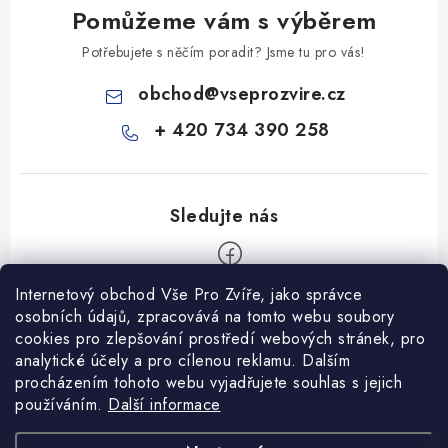
Pomůžeme vám s výběrem
Potřebujete s něčím poradit? Jsme tu pro vás!
obchod
@
vseprozvire.cz
+ 420 734 390 258
Internetový obchod Vše Pro Zvíře, jako správce
Z
osobních údajů, zpracovává na tomto webu soubory
á
cookies pro zlepšování prostředí webových stránek, pro
Informace pro Vás
p
analytické účely a pro cílenou reklamu. Dalším
procházením tohoto webu vyjadřujete souhlas s jejich
a
Ceník dopravy
používáním.
Další informace
t
Kontakty