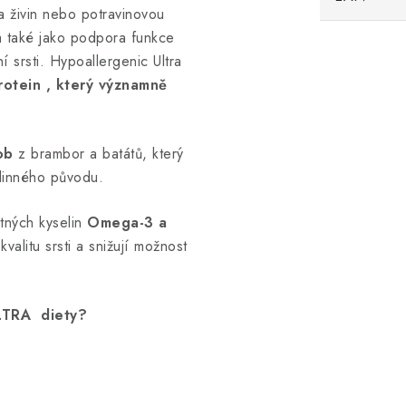
a živin nebo potravinovou
a také jako podpora funkce
 srsti.
Hypoallergenic Ultra
rotein , který významně
ob
z brambor a batátů, který
tlinného původu.
tných kyselin
Omega-3 a
valitu srsti a snižují možnost
LTRA diety?
n