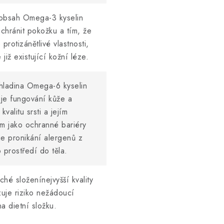
obsah Omega-3 kyselin
chránit pokožku a tím, že
 protizánětlivé vlastnosti,
e již existující kožní léze.
hladina Omega-6 kyselin
je fungování kůže a
kvalitu srsti a jejím
m jako ochranné bariéry
e pronikání alergenů z
 prostředí do těla.
hé složenínejvyšší kvality
zuje riziko nežádoucí
a dietní složku.