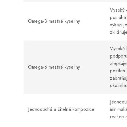
Vysoký 
pomáhá 
Omega-3 mastné kyseliny
vykazuje
zklidňuj
Vysoká 
podporu
zlepšuje 
Omega-6 mastné kyseliny
posílení
zabraňuj
okolního
Jednoduc
Jednoduchá a čitelná kompozice
minimali
reakce n