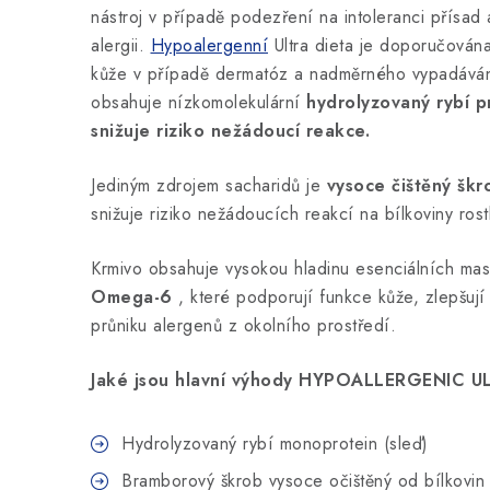
nástroj v případě podezření na intoleranci přísad 
alergii.
Hypoalergenní
Ultra dieta je doporučován
kůže v případě dermatóz a nadměrného vypadávání
obsahuje
nízkomolekulární
hydrolyzovaný rybí p
snižuje riziko nežádoucí reakce.
Jediným zdrojem sacharidů je
vysoce čištěný škr
snižuje riziko nežádoucích reakcí na bílkoviny ros
Krmivo obsahuje vysokou hladinu esenciálních mas
Omega-6
, které podporují funkce kůže, zlepšují k
průniku alergenů z okolního prostředí.
Jaké jsou hlavní výhody HYPOALLERGENIC U
Hydrolyzovaný rybí monoprotein (sleď)
Bramborový škrob vysoce očištěný od bílkovi