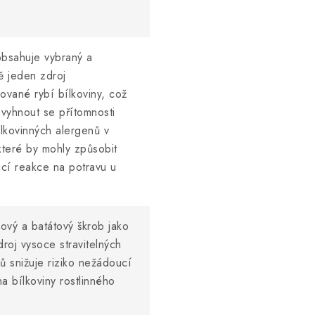
obsahuje vybraný a
 jeden zdroj
ované rybí bílkoviny, což
vyhnout se přítomnosti
ílkovinných alergenů v
které by mohly způsobit
cí reakce na potravu u
ový a batátový škrob jako
droj vysoce stravitelných
ů snižuje riziko nežádoucí
a bílkoviny rostlinného