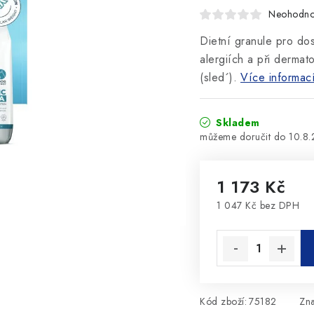
Neohodn
Dietní granule pro dos
alergiích a při dermat
(sled´).
Více informac
Skladem
10.8
1 173 Kč
1 047 Kč bez DPH
Měrná cena:
Kód zboží:
75182
Zn