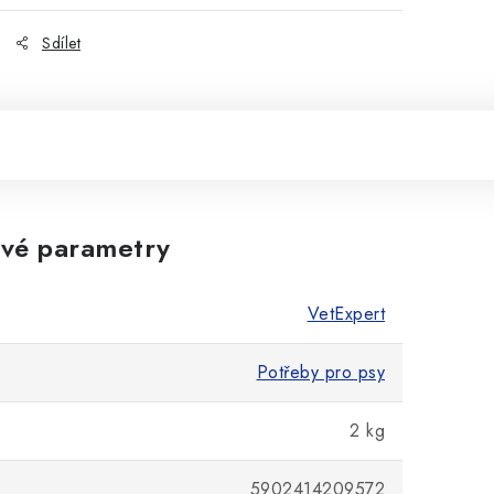
Sdílet
vé parametry
VetExpert
Potřeby pro psy
2 kg
5902414209572