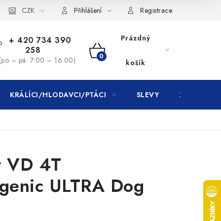
CZK
Přihlášení
Registrace
Prázdný
+ 420 734 390
258
NÁKUPNÍ
(po – pá: 7:00 – 16:00)
košík
KOŠÍK
KRÁLÍCI/HLODAVCI/PTÁCI
SLEVY
ZNAČKY
t VD 4T
rgenic ULTRA Dog