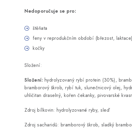
Nedoporučuje se pro:
štěňata
feny v reprodukčním období (březost, laktace
kočky
Složení:
Složení:
hydrolyzovaný rybí protein (30%), bramb
bramborový škrob, rybí tuk, slunečnicový olej, hy
uhličitan draselný, kořen čekanky, pivovarské kvas
Zdroj bílkovin: hydrolyzované ryby, sleď
Zdroj sacharidů: bramborový škrob, sladký brambo