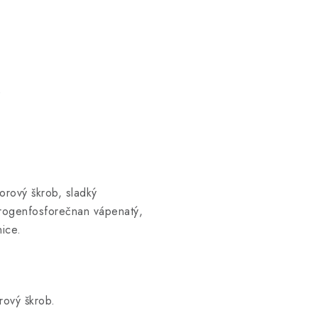
)
orový škrob, sladký
drogenfosforečnan vápenatý,
nice.
rový škrob.