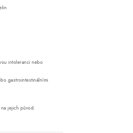
elin
vou intoleranci nebo
o gastrointestinálními
na jejich původ.