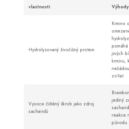
vlastnosti
Výhody
Krmivo 
omezeně
hydrolyz
pomáhá 
Hydrolyzovaný živočišný protein
jiných b
krmivu, 
nežádou
zvířat.
Brambor
jediný z
Vysoce čištěný škrob jako zdroj
sacharid
sacharidů
reakce n
původu.