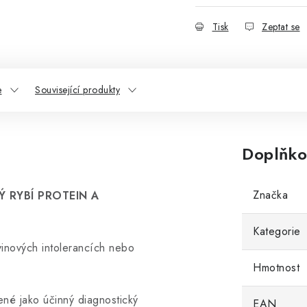
Tisk
Zeptat se
e
Související produkty
Doplňko
Značka
 RYBÍ PROTEIN A
Kategorie
vinových intolerancích nebo
Hmotnost
né jako účinný diagnostický
EAN