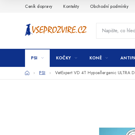
Přejít
Ceník dopravy
Kontakty
Obchodní podmínky
na
obsah
PSI
KOČKY
KONĚ
ANTIP
Domů
PSI
VetExpert VD 4T Hypoallergenic ULTRA 