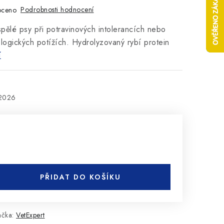
Podrobnosti hodnocení
oceno
pělé psy při potravinových intolerancích nebo
ologických potížích. Hydrolyzovaný rybí protein
í
.2026
PŘIDAT DO KOŠÍKU
ačka:
VetExpert