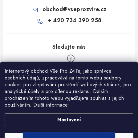
obchod
@
vseprozvire.cz
+ 420 734 390 258
Internetový obchod Vše Pro Zvíře, jako správce
Z
osobních údajů, zpracovává na tomto webu soubory
á
cookies pro zlepšování prostředí webových stránek, pro
Informace pro Vás
p
analytické účely a pro cílenou reklamu. Dalším
procházením tohoto webu vyjadřujete souhlas s jejich
a
Ceník dopravy
používáním.
Další informace
t
Kontakty
í
Obchodní podmínky
Heuréka recenze
VseProZvire.cz 2011-2024
Nastavení
VetPlus
Obchodní podmínky
Podmínky ochrany osobních údajů