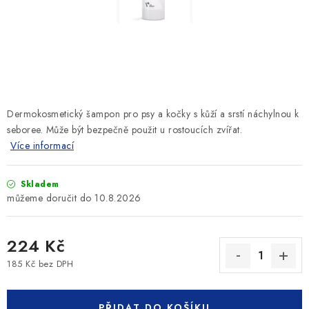
SLEVY
ZNAČKY
Ceník dopravy
Kontakty
Obchodní podmínky
Podmínky ochrany osobních údajů
Dermokosmetický šampon pro psy a kočky s kůží a srstí náchylnou k
seboree. Může být bezpečně použit u rostoucích zvířat.
Více informací
Skladem
10.8.2026
224 Kč
185 Kč bez DPH
Měrná cena:
PŘIDAT DO KOŠÍKU