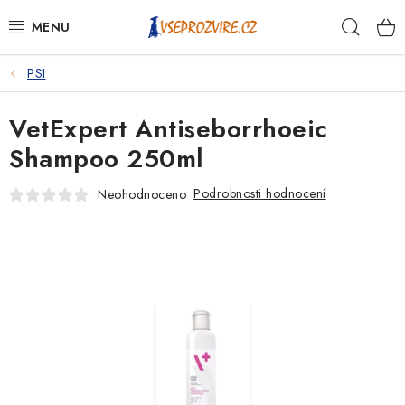
Přejít
Hleda
na
obsah
PSI
PSI
VetExpert Antiseborrhoeic
KOČKY
Shampoo 250ml
KONĚ
Podrobnosti hodnocení
Neohodnoceno
ANTIPARAZITIKA
PRO CHOVATELE
NA NEMOCI
KRÁLÍCI/HLODAVCI/PTÁCI