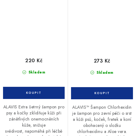
220 Kč
273 Kč
Skladem
Skladem
ALAVIS Extra šetrný šampon pro
ALAVIS™ Šampon Chlorhexidin
psy a kočky zklidňuje kůži při
je šampon pro zevní péči o srst
zánětlivých onemocněních
a kůži psů, koček, fretek a koní
kůže, snižuje
obohacený o složku
svědivost, napomáhá při léčbě
chlorhexidinu a Aloe vera.