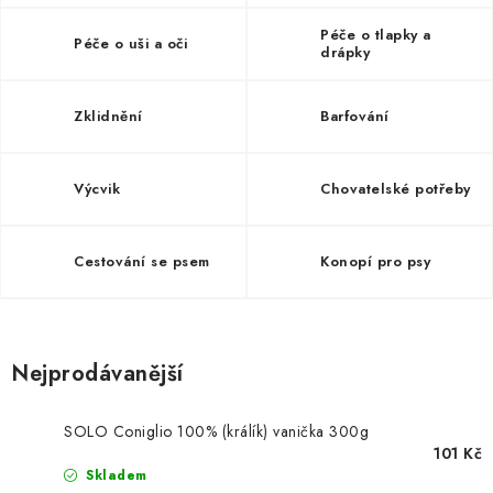
SLEVY
Péče o tlapky a
Péče o uši a oči
drápky
ZNAČKY
Zklidnění
Barfování
Ceník dopravy
Kontakty
Obchodní podmínky
Podmínky ochrany osobních údajů
Výcvik
Chovatelské potřeby
Cestování se psem
Konopí pro psy
Nejprodávanější
SOLO Coniglio 100% (králík) vanička 300g
101 Kč
Skladem