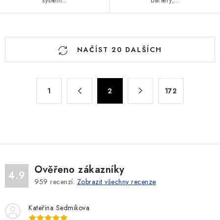
bariéry,...
O
NAČÍST 20 DALŠÍCH
v
l
á
S
d
1
2
172
t
a
r
c
á
n
í
k
p
o
r
v
v
Ověřeno zákazníky
4.9
á
k
959
recenzí.
Zobrazit všechny recenze
n
y
í
v
Kateřina Sedmikova