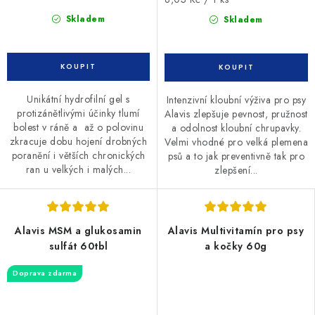
cena:
Skladem
Skladem
Unikátní hydrofilní gel s
Intenzivní kloubní výživa pro psy
protizánětlivými účinky tlumí
Alavis zlepšuje pevnost, pružnost
bolest v ráně a až o polovinu
a odolnost kloubní chrupavky.
zkracuje dobu hojení drobných
Velmi vhodné pro velká plemena
poranění i větších chronických
psů a to jak preventivně tak pro
ran u velkých i malých...
zlepšení...
Alavis MSM a glukosamin
Alavis Multivitamín pro psy
sulfát 60tbl
a kočky 60g
Doprava zdarma