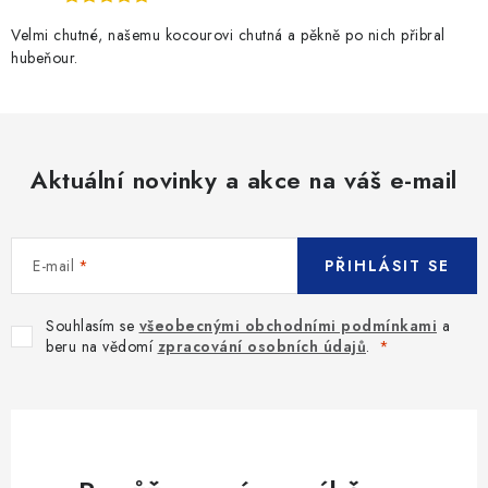
ý
p
Velmi chutné, našemu kocourovi chutná a pěkně po nich přibral
i
hubeňour.
s
u
Aktuální novinky a akce na váš e-mail
E-mail
PŘIHLÁSIT SE
Souhlasím se
všeobecnými obchodními podmínkami
a
beru na vědomí
zpracování osobních údajů
.