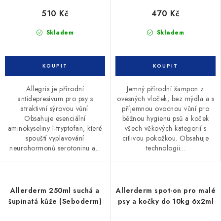
510 Kč
470 Kč
Skladem
Skladem
Allegris je přírodní
Jemný přírodní šampon z
antidepresivum pro psy s
ovesných vloček, bez mýdla a s
atraktivní sýrovou vůní.
příjemnou ovocnou vůní pro
Obsahuje esenciální
běžnou hygienu psů a koček
aminokyseliny l-tryptofan, které
všech věkových kategorií s
spouští vyplavování
citlivou pokožkou. Obsahuje
neurohormonů serotoninu a...
technologii...
Allerderm 250ml suchá a
Allerderm spot-on pro malé
šupinatá kůže (Seboderm)
psy a kočky do 10kg 6x2ml