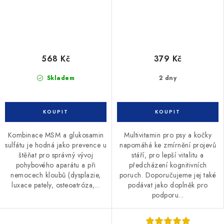
568 Kč
379 Kč
Skladem
2 dny
Kombinace MSM a glukosamin
Multivitamin pro psy a kočky
sulfátu je hodná jako prevence u
napomáhá ke zmírnění projevů
štěňat pro správný vývoj
stáří, pro lepší vitalitu a
pohybového aparátu a při
předcházení kognitivních
nemocech kloubů (dysplazie,
poruch. Doporučujeme jej také
luxace pately, osteoatróza,...
podávat jako doplněk pro
podporu...