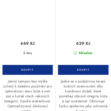
469 Kč
629 Kč
2 dny
Skladem
Jemný šampon bez mýdla
Jedná se o podpůrnou terapii
určený k častému používání pro
kožních onemocnění díky
optimalizaci stavu kůže a srsti
kombinaci složek, které
psů a koček všech věkových
pomáhají obnovit integritu kůže
kategorií. Vysoká snášenlivost.
a její vyváženost. Obnovuje
Optimalizovaný dávkovací
funkci epidermis jako ochranné
systém...