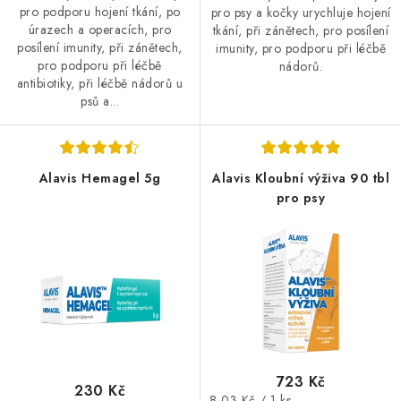
pro podporu hojení tkání, po
pro psy a kočky urychluje hojení
úrazech a operacích, pro
tkání, při zánětech, pro posílení
posílení imunity, při zánětech,
imunity, pro podporu při léčbě
pro podporu při léčbě
nádorů.
antibiotiky, při léčbě nádorů u
psů a...
Alavis Hemagel 5g
Alavis Kloubní výživa 90 tbl
pro psy
723 Kč
230 Kč
Měrná
8,03 Kč / 1 ks