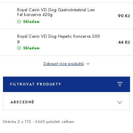
Royal Canin VD Dog GastroIntestinal Low
Fat konzerva 420g
90 Kč
Skladem
Royal Canin VD Dog Hepatic Konzerva 200
g
44 Kč
Skladem
Zobrazit více produktů
FILTROVAT PRODUKTY
V
Ř
ABECEDNĚ
ý
a
p
z
i
e
Stránka
2
z
172
-
3440
položek celkem
s
n