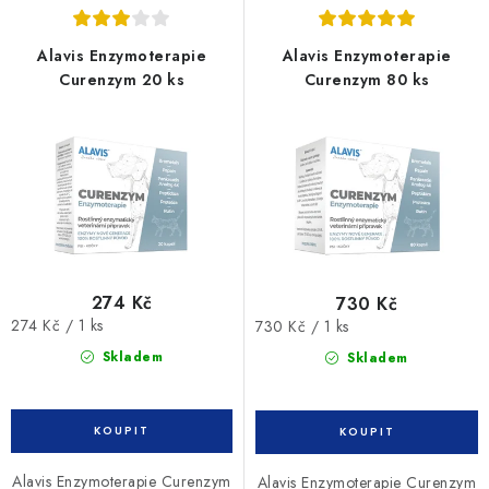
p
í
r
p
Alavis Enzymoterapie
Alavis Enzymoterapie
o
r
Curenzym 20 ks
Curenzym 80 ks
d
o
u
d
k
u
t
k
ů
t
ů
274 Kč
730 Kč
Měrná
Měrná
274 Kč / 1 ks
730 Kč / 1 ks
cena:
cena:
Skladem
Skladem
Alavis Enzymoterapie Curenzym
Alavis Enzymoterapie Curenzym