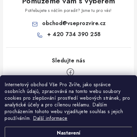
Pomůžeme vám s výběrem
Potřebujete s něčím poradit? Jsme tu pro vás!
obchod
@
vseprozvire.cz
+ 420 734 390 258
Internetový obchod Vše Pro Zvíře, jako správce
Z
osobních údajů, zpracovává na tomto webu soubory
á
cookies pro zlepšování prostředí webových stránek, pro
Informace pro Vás
p
analytické účely a pro cílenou reklamu. Dalším
procházením tohoto webu vyjadřujete souhlas s jejich
a
Ceník dopravy
používáním.
Další informace
t
Kontakty
í
Obchodní podmínky
Heuréka recenze
VseProZvire.cz 2011-2024
Nastavení