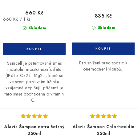
660 Kč
835 Kč
Měrná
660 Kč / 1 ks
cena:
Skladem
Skladem
Pro snížení predispozic k
Sanicell je patentovaná směs
onemocnění kloubů.
inositolu, inositolhexafosfátu
(IP6) a Ca2+- Mg2+, které se
ve svém pozitivním účinku
vzájemně doplňují, přičemž je
tato směs obohacena o vitamin
C...
Alavis Šampon extra šetrný
Alavis Šampon Chlorhexidin
250ml
250ml