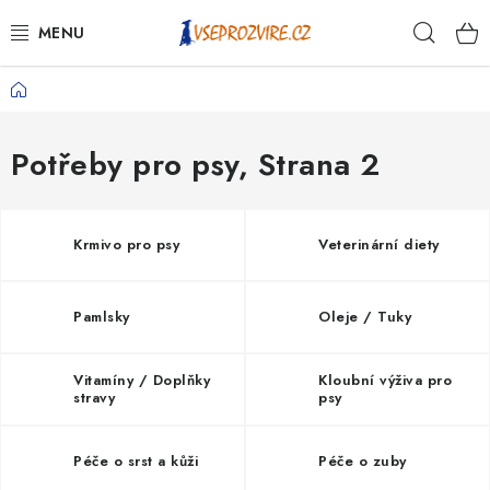
Přejít
Hleda
na
obsah
Domů
PSI
KOČKY
Potřeby pro psy
, Strana 2
KONĚ
Krmivo pro psy
Veterinární diety
ANTIPARAZITIKA
Pamlsky
Oleje / Tuky
PRO CHOVATELE
NA NEMOCI
Vitamíny / Doplňky
Kloubní výživa pro
stravy
psy
KRÁLÍCI/HLODAVCI/PTÁCI
Péče o srst a kůži
Péče o zuby