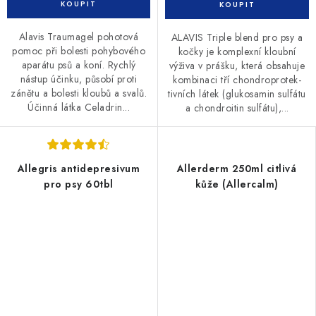
Alavis Traumagel pohotová
ALAVIS Triple blend pro psy a
pomoc při bolesti pohybového
kočky je komplexní kloubní
aparátu psů a koní. Rychlý
výživa v prášku, která obsahuje
nástup účinku, působí proti
kombinaci tří chondroprotek­
zánětu a bolesti kloubů a svalů.
tivních látek (glukosamin sulfátu
Účinná látka Celadrin...
a chondroitin sulfátu),...
Allegris antidepresivum
Allerderm 250ml citlivá
pro psy 60tbl
kůže (Allercalm)