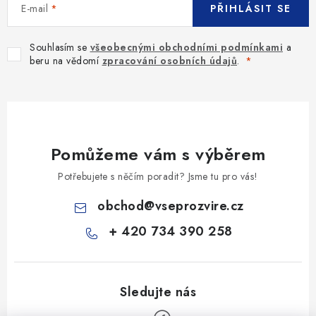
E-mail
PŘIHLÁSIT SE
Souhlasím se
všeobecnými obchodními podmínkami
a
beru na vědomí
zpracování osobních údajů
.
Pomůžeme vám s výběrem
Potřebujete s něčím poradit? Jsme tu pro vás!
obchod
@
vseprozvire.cz
+ 420 734 390 258