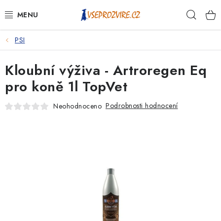
Přejít
Hleda
na
obsah
PSI
PSI
Kloubní výživa - Artroregen Eq
KOČKY
pro koně 1l TopVet
KONĚ
Podrobnosti hodnocení
Neohodnoceno
ANTIPARAZITIKA
PRO CHOVATELE
NA NEMOCI
KRÁLÍCI/HLODAVCI/PTÁCI