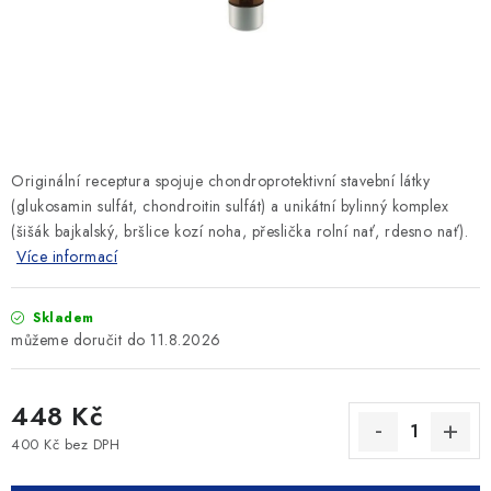
SLEVY
ZNAČKY
Ceník dopravy
Kontakty
Obchodní podmínky
Podmínky ochrany osobních údajů
Originální receptura spojuje chondroprotektivní stavební látky
(glukosamin sulfát, chondroitin sulfát) a unikátní bylinný komplex
(šišák bajkalský, bršlice kozí noha, přeslička rolní nať, rdesno nať).
Více informací
Skladem
11.8.2026
448 Kč
400 Kč bez DPH
Měrná cena: