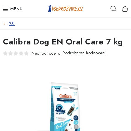
Přejít
Hleda
na
obsah
PSI
PSI
Calibra Dog EN Oral Care 7 kg
KOČKY
Podrobnosti hodnocení
Neohodnoceno
KONĚ
ANTIPARAZITIKA
PRO CHOVATELE
NA NEMOCI
KRÁLÍCI/HLODAVCI/PTÁCI