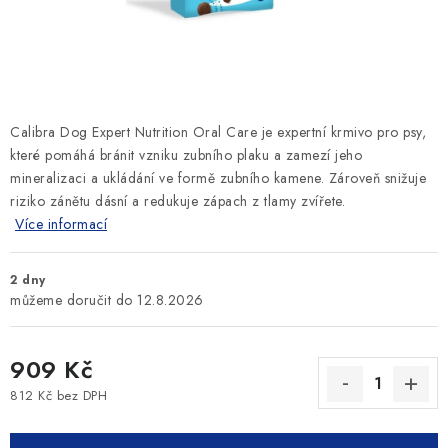
SLEVY
ZNAČKY
Ceník dopravy
Kontakty
Obchodní podmínky
Calibra Dog Expert Nutrition Oral Care je expertní krmivo pro psy,
Podmínky ochrany osobních údajů
které pomáhá bránit vzniku zubního plaku a zamezí jeho
mineralizaci a ukládání ve formě zubního kamene. Zároveň snižuje
riziko zánětu dásní a redukuje zápach z tlamy zvířete.
Více informací
2 dny
12.8.2026
909 Kč
812 Kč bez DPH
Měrná cena: