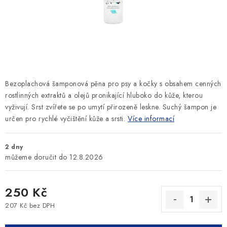
SLEVY
ZNAČKY
Ceník dopravy
Kontakty
Obchodní podmínky
Podmínky ochrany osobních údajů
Bezoplachová šamponová pěna pro psy a kočky s obsahem
cenných
rostlinných extraktů a olejů pronikající hluboko do kůže, kterou
vyživují. Srst zvířete se po umytí přirozeně leskne.
Suchý šampon je
určen pro rychlé vyčištění kůže a srsti.
Více informací
2 dny
12.8.2026
250 Kč
207 Kč bez DPH
Měrná cena: