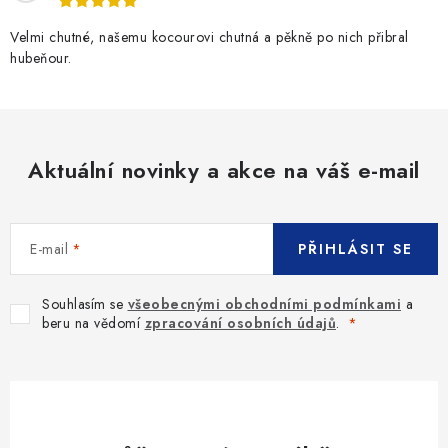
Velmi chutné, našemu kocourovi chutná a pěkně po nich přibral
hubeňour.
Aktuální novinky a akce na váš e-mail
E-mail
PŘIHLÁSIT SE
Souhlasím se
všeobecnými obchodními podmínkami
a
beru na vědomí
zpracování osobních údajů
.