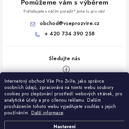
Pomůžeme vám s výběrem
Potřebujete s něčím poradit? Jsme tu pro vás!
obchod
@
vseprozvire.cz
+ 420 734 390 258
Internetový obchod Vše Pro Zvíře, jako správce
Z
osobních údajů, zpracovává na tomto webu soubory
á
cookies pro zlepšování prostředí webových stránek, pro
Informace pro Vás
p
analytické účely a pro cílenou reklamu. Dalším
procházením tohoto webu vyjadřujete souhlas s jejich
a
Ceník dopravy
používáním.
Další informace
t
Kontakty
í
Obchodní podmínky
Heuréka recenze
VseProZvire.cz 2011-2024
Nastavení