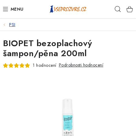
Přejít
Hleda
na
obsah
PSI
PSI
BIOPET bezoplachový
KOČKY
šampon/pěna 200ml
KONĚ
Podrobnosti hodnocení
1 hodnocení
ANTIPARAZITIKA
PRO CHOVATELE
NA NEMOCI
KRÁLÍCI/HLODAVCI/PTÁCI