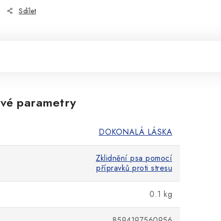
Sdílet
vé parametry
DOKONALÁ LÁSKA
Zklidnění psa pomocí
přípravků proti stresu
0.1 kg
8594197560956