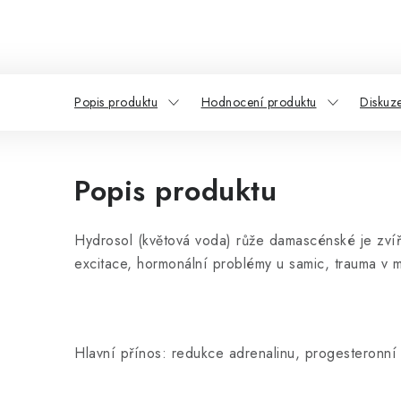
Popis produktu
Hodnocení produktu
Diskuz
Popis produktu
Hydrosol (květová voda) růže damascénské je zvíř
excitace, hormonální problémy u samic, trauma v mi
Hlavní přínos: redukce adrenalinu, progesteronní 