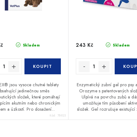
Kč
243 Kč
Skladem
Skladem
X® jsou vysoce chutné tablety
Enzymatický zubní gel pro psy 
bsahující jedinečnou směs
Orozyme s patentovaných slo
eutických složek, které pomáhají
Ulpívá na povrchu zubů a dá
rpícím akutním nebo chronickým
umožňuje tím působení aktiv
sem a úzkostí. Pro dosažení...
složek. Gel rozrušuje existující 
Kód:
78925