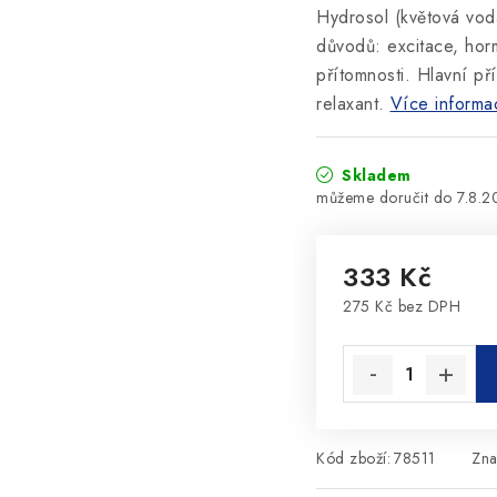
Hydrosol (květová vod
důvodů: excitace, horm
přítomnosti. Hlavní př
relaxant.
Více informa
Skladem
7.8.
333 Kč
275 Kč bez DPH
Měrná cena:
Kód zboží:
78511
Zna