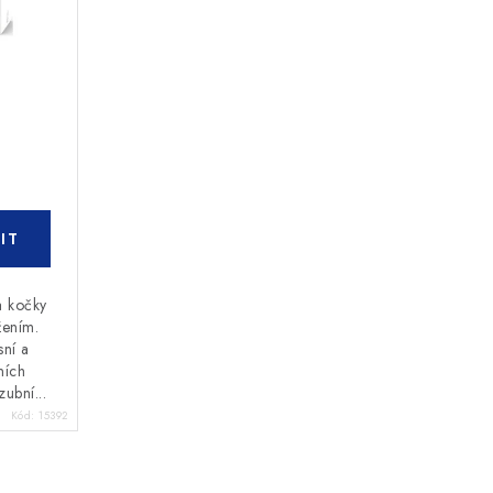
a kočky
žením.
sní a
ních
zubní...
Kód:
15392