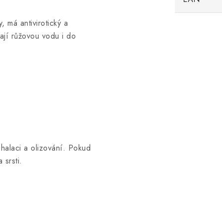
, má antivirotický a
ají růžovou vodu i do
nhalaci a olizování. Pokud
 srsti.