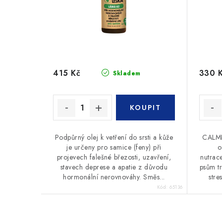
415 Kč
330 
Skladem
Podpůrný olej k vetření do srsti a kůže
CALME
je určeny pro samice (feny) při
o
projevech falešné březosti, uzavření,
nutrac
stavech deprese a apatie z důvodu
psům t
hormonální nerovnováhy. Směs...
stre
Kód:
65136