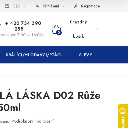
CZK
Přihlášení
Registrace
Prázdný
+ 420 734 390
258
NÁKUPNÍ
(po – pá: 7:00 – 16:00)
košík
KOŠÍK
KRÁLÍCI/HLODAVCI/PTÁCI
SLEVY
ZNAČKY
Á LÁSKA D02 Růže
 50ml
Podrobnosti hodnocení
oceno