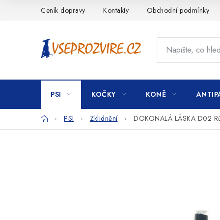
Přejít
Ceník dopravy
Kontakty
Obchodní podmínky
na
obsah
PSI
KOČKY
KONĚ
ANTIP
Domů
PSI
Zklidnění
DOKONALÁ LÁSKA D02 Růž