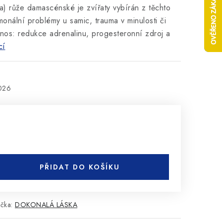
a) růže damascénské je zvířaty vybírán z těchto
onální problémy u samic, trauma v minulosti či
ínos: redukce adrenalinu, progesteronní zdroj a
cí
2026
PŘIDAT DO KOŠÍKU
čka:
DOKONALÁ LÁSKA