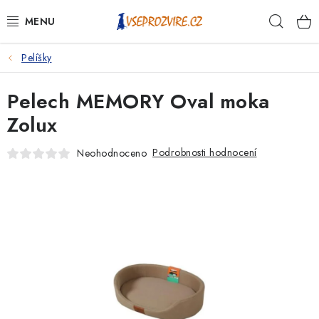
Přejít
Hleda
na
obsah
Pelíšky
PSI
Pelech MEMORY Oval moka
KOČKY
Zolux
KONĚ
Podrobnosti hodnocení
Neohodnoceno
ANTIPARAZITIKA
PRO CHOVATELE
NA NEMOCI
KRÁLÍCI/HLODAVCI/PTÁCI