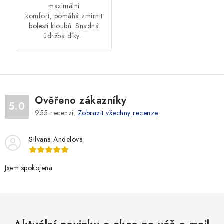
maximální
komfort, pomáhá zmírnit
bolesti kloubů. Snadná
údržba díky...
Ověřeno zákazníky
5.0
955
recenzí.
Zobrazit všechny recenze
Silvana Andelova
Jsem spokojena
Aktuální novinky a akce na váš e-mail