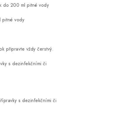
k do 200 ml pitné vody
 pitné vody
k připravte vždy čerstvý.
vky s dezinfekčními či
ípravky s dezinfekčními či