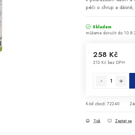
péči o chrup a dásně,
Skladem
10.8
258 Kč
213 Kč bez DPH
Měrná cena:
Kód zboží:
72240
Zá
Tisk
Zeptat se