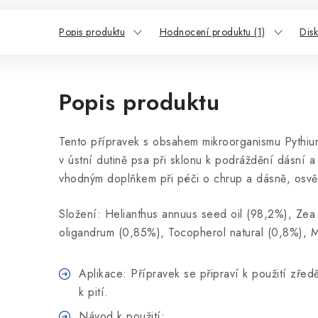
Popis produktu
Hodnocení produktu (1)
Dis
Popis produktu
Tento přípravek s obsahem mikroorganismu
Pythi
v ústní dutině psa při sklonu k podráždění dásní 
vhodným doplňkem při péči o chrup a dásně, osvě
Složení
:
Helianthus annuus seed oil (98,2%), Zea 
oligandrum (0,85%), Tocopherol natural (0,8%),
Aplikace
:
Přípravek se připraví k použití zře
k pití.
Návod k použití
: