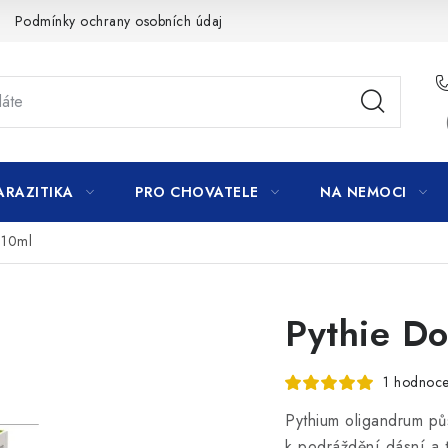
Podmínky ochrany osobních údajů
ARAZITIKA
PRO CHOVATELE
NA NEMOCI
 10ml
Pythie Do
1 hodnoce
Pythium oligandrum
p
ů
k podráždění dásní a 