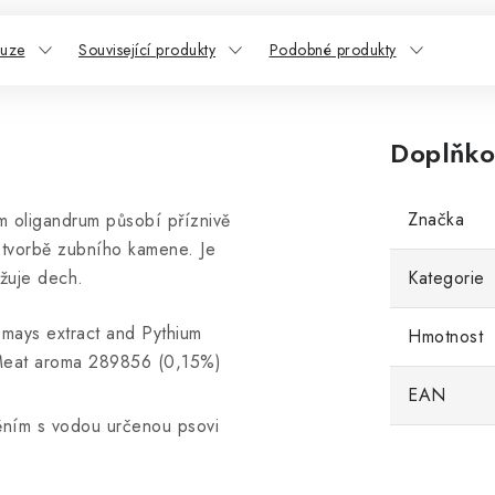
kuze
Související produkty
Podobné produkty
Doplňko
Značka
um oligandrum
p
ůsobí příznivě
a tvorbě zubního kamene. Je
žuje dech.
Kategorie
mays extract and Pythium
Hmotnost
 Meat aroma 289856 (0,15%)
EAN
děním s vodou určenou psovi