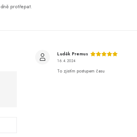
ádně protřepat.
Luděk Premus
16.4.2024
To zjistím postupem času