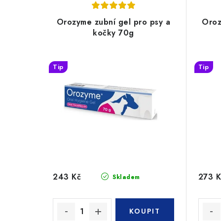
Orozyme zubní gel pro psy a
Oroz
kočky 70g
Tip
Tip
243 Kč
273 K
Skladem