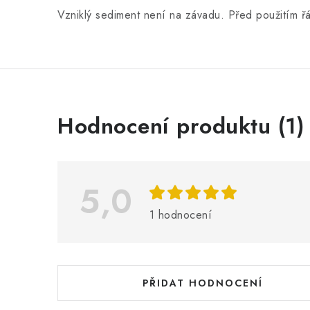
Vzniklý sediment není na závadu. Před použitím ř
V
Hodnocení produktu (1)
ý
p
i
5,0
s
1 hodnocení
h
o
d
PŘIDAT HODNOCENÍ
n