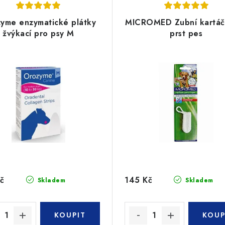
yme enzymatické plátky
MICROMED Zubní kartáč
žvýkací pro psy M
prst pes
č
145 Kč
Skladem
Skladem