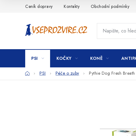
Přejít
Ceník dopravy
Kontakty
Obchodní podmínky
na
obsah
PSI
KOČKY
KONĚ
ANTIP
Domů
PSI
Péče o zuby
Pythie Dog Fresh Breath