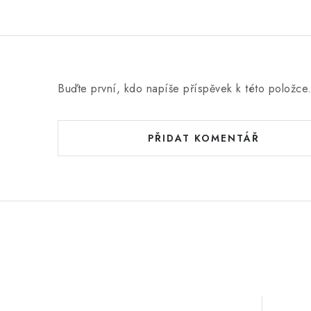
o
c
e
n
Buďte první, kdo napíše příspěvek k této položce
í
PŘIDAT KOMENTÁŘ