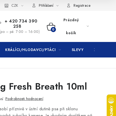
CZK
Přihlášení
Registrace
Prázdný
+ 420 734 390
258
NÁKUPNÍ
(po – pá: 7:00 – 16:00)
košík
KOŠÍK
KRÁLÍCI/HLODAVCI/PTÁCI
SLEVY
ZNAČKY
g Fresh Breath 10ml
Podrobnosti hodnocení
ní
sobí příznivě v ústní dutině psa při sklonu
tvorbě zubního kamene. Je vhodným doplňkem při