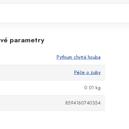
vé parametry
Pythium chytrá houba
Péče o zuby
0.01 kg
8594160740354