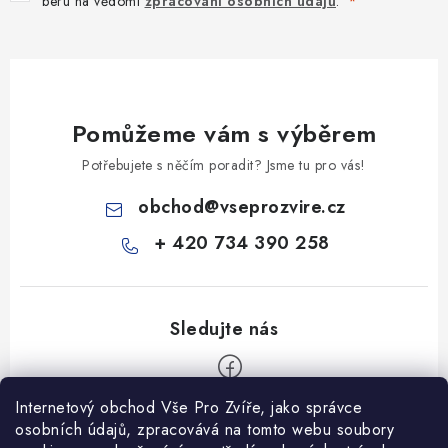
beru na vědomí
zpracování osobních údajů
.
Pomůžeme vám s výběrem
Potřebujete s něčím poradit? Jsme tu pro vás!
obchod
@
vseprozvire.cz
+ 420 734 390 258
Internetový obchod Vše Pro Zvíře, jako správce
Z
osobních údajů, zpracovává na tomto webu soubory