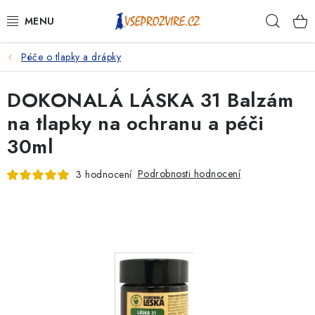
Přejít
Hleda
na
obsah
Péče o tlapky a drápky
PSI
DOKONALÁ LÁSKA 31 Balzám
KOČKY
na tlapky na ochranu a péči
KONĚ
30ml
ANTIPARAZITIKA
Podrobnosti hodnocení
3 hodnocení
PRO CHOVATELE
NA NEMOCI
KRÁLÍCI/HLODAVCI/PTÁCI