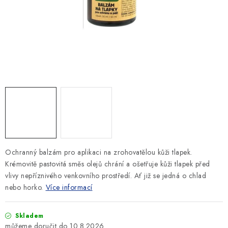
SLEVY
ZNAČKY
Ceník dopravy
Kontakty
Obchodní podmínky
Podmínky ochrany osobních údajů
Ochranný balzám pro aplikaci na zrohovatělou kůži tlapek.
Krémovitě pastovitá směs olejů chrání a ošetřuje kůži tlapek před
vlivy nepříznivého venkovního prostředí. Ať již se jedná o chlad
nebo horko.
Více informací
Skladem
10.8.2026