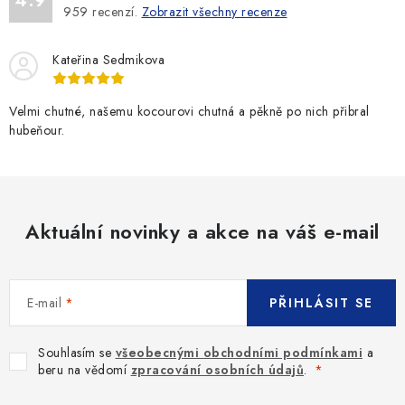
4.9
959
recenzí.
Zobrazit všechny recenze
Kateřina Sedmikova
Velmi chutné, našemu kocourovi chutná a pěkně po nich přibral
hubeňour.
Aktuální novinky a akce na váš e-mail
E-mail
PŘIHLÁSIT SE
Souhlasím se
všeobecnými obchodními podmínkami
a
beru na vědomí
zpracování osobních údajů
.