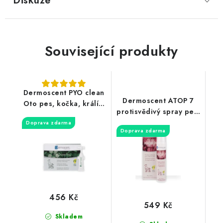
Diskuze
Související produkty
Dermoscent PYO clean
Dermoscent ATOP 7
Oto pes, kočka, králíci
protisvědivý spray pes,
10x5ml
kočka 75ml
Doprava zdarma
Doprava zdarma
456 Kč
549 Kč
Skladem