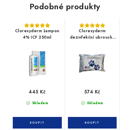
Podobné produkty
Clorexyderm šampon
Clorexyderm
4% ICF 250ml
dezinfekční ubrousky
40ks
445 Kč
574 Kč
Skladem
Skladem