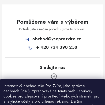
Pomůžeme vám s výběrem
Potřebujete s něčím poradit? Jsme tu pro vás!
obchod
@
vseprozvire.cz
+ 420 734 390 258
Internetový obchod Vše Pro Zvíře, jako správce
Z
osobních údajů, zpracovává na tomto webu soubory
á
cookies pro zlepšování prostředí webových stránek, pro
Informace pro Vás
analytické účely a pro cílenou reklamu. Dalším
p