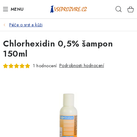
Přejít
Hleda
na
obsah
Péče o srst a kůži
PSI
Chlorhexidin 0,5% šampon
KOČKY
150ml
KONĚ
Podrobnosti hodnocení
1 hodnocení
ANTIPARAZITIKA
PRO CHOVATELE
NA NEMOCI
KRÁLÍCI/HLODAVCI/PTÁCI