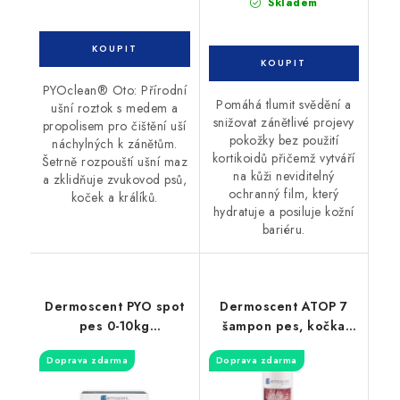
Skladem
PYOclean® Oto: Přírodní
Pomáhá tlumit svědění a
ušní roztok s medem a
snižovat zánětlivé projevy
propolisem pro čištění uší
pokožky bez použití
náchylných k zánětům.
kortikoidů přičemž vytváří
Šetrně rozpouští ušní maz
na kůži neviditelný
a zklidňuje zvukovod psů,
ochranný film, který
koček a králíků.
hydratuje a posiluje kožní
bariéru.
Dermoscent PYO spot
Dermoscent ATOP 7
pes 0-10kg
šampon pes, kočka
antipyodermický
200ml
Doprava zdarma
Doprava zdarma