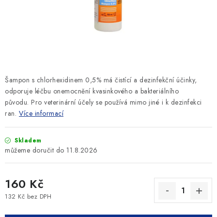
SLEVY
ZNAČKY
Ceník dopravy
Kontakty
Obchodní podmínky
Podmínky ochrany osobních údajů
Šampon s chlorhexidinem 0,5% má čistící a dezinfekční účinky,
odporuje léčbu onemocnění kvasinkového a bakteriálního
původu. Pro veterinární účely se používá mimo jiné i k dezinfekci
ran.
Více informací
Skladem
11.8.2026
160 Kč
132 Kč bez DPH
Měrná cena: