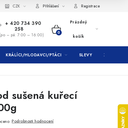
CZK
Přihlášení
Registrace
Prázdný
+ 420 734 390
258
NÁKUPNÍ
(po – pá: 7:00 – 16:00)
košík
KOŠÍK
KRÁLÍCI/HLODAVCI/PTÁCI
SLEVY
ZNAČKY
d sušená kuřecí
500g
Podrobnosti hodnocení
oceno