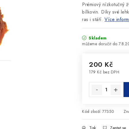
Prémiový nízkotučný 
bílkovin. Díky své lehk
ras i stáří.
Více inform
Skladem
7.8.
200 Kč
179 Kč bez DPH
Měrná cena:
Kód zboží:
77350
Zn
Tisk
Zeptat se