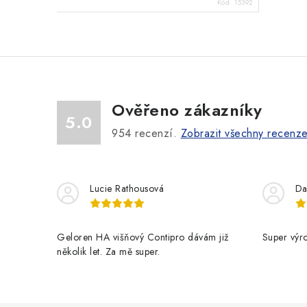
Kód:
15392
Ověřeno zákazníky
5.0
954
recenzí.
Zobrazit všechny recenz
Lucie Rathousová
Da
Geloren HA višňový Contipro dávám již
Super výr
několik let. Za mě super.