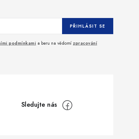
PŘIHLÁSIT SE
ími podmínkami
a beru na vědomí
zpracování