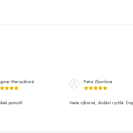
e
gmar Maroušková
Petra Zborilova
obek pomohl
Vesta výborná, dodání rychlé. Dop