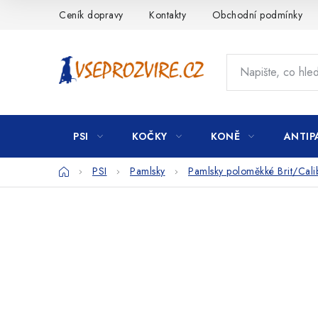
Přejít
Ceník dopravy
Kontakty
Obchodní podmínky
na
obsah
PSI
KOČKY
KONĚ
ANTIP
Domů
PSI
Pamlsky
Pamlsky poloměkké Brit/Cal