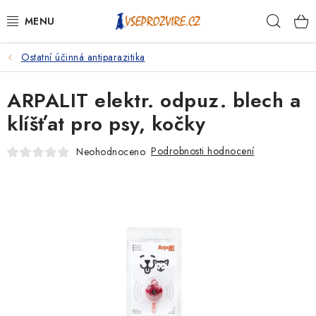
Přejít
Hleda
na
obsah
Ostatní účinná antiparazitika
PSI
ARPALIT elektr. odpuz. blech a
KOČKY
klíšťat pro psy, kočky
KONĚ
Podrobnosti hodnocení
Neohodnoceno
ANTIPARAZITIKA
PRO CHOVATELE
NA NEMOCI
KRÁLÍCI/HLODAVCI/PTÁCI