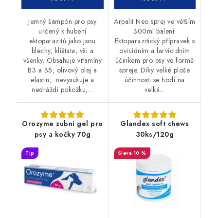
Jemný šampón pro psy
Arpalit Neo sprej ve větším
určený k hubení
300ml balení.
ektoparazitů jako jsou
Ektoparazitický přípravek s
blechy, klíštata, vši a
ovicidním a larvicidním
všenky. Obsahuje vitamíny
účinkem pro psy ve formě
B3 a B5, olivový olej a
spreje. Díky velké ploše
elastin, nevysušuje a
účinnosti se hodí na
nedráždí pokožku,...
velká...
Orozyme zubní gel pro
Glandex soft chews
psy a kočky 70g
30ks/120g
Tip
10 %