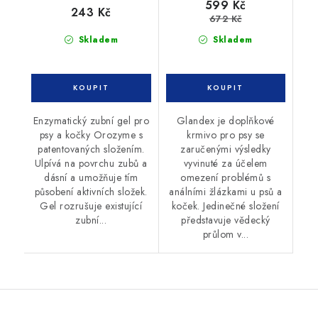
599 Kč
243 Kč
672 Kč
Skladem
Skladem
Enzymatický zubní gel pro
Glandex je doplňkové
psy a kočky Orozyme s
krmivo pro psy se
patentovaných složením.
zaručenými výsledky
Ulpívá na povrchu zubů a
vyvinuté za účelem
dásní a umožňuje tím
omezení problémů s
působení aktivních složek.
análními žlázkami u psů a
Gel rozrušuje existující
koček. Jedinečné složení
zubní...
představuje vědecký
průlom v...