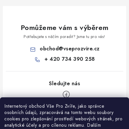
Pomůžeme vám s výběrem
Potřebujete s něčím poradit? Jsme tu pro vás!
obchod
@
vseprozvire.cz
+ 420 734 390 258
Internetový obchod Vše Pro Zvíře, jako správce
Z
osobních údajů, zpracovává na tomto webu soubory
á
cookies pro zlepšování prostředí webových stránek, pro
Informace pro Vás
analytické účely a pro cílenou reklamu. Dalším
p