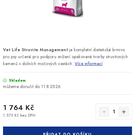
SLEVY
ZNAČKY
Ceník dopravy
Kontakty
Obchodní podmínky
Podmínky ochrany osobních údajů
Vet Life Struvite Management
je kompletní dietetické krmivo
pro psy určené pro
podporu snížení opakované tvorby struvitových
kamenů v dolních močových cestách.
Více informací
Skladem
11.8.2026
1 764 Kč
1 575 Kč bez DPH
Měrná cena:
PŘIDAT DO KOŠÍKU