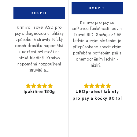
Krmivo pro psy se
Krmivo Trovet ASD pro
sníženou funkčností ledvin
psy s diagnózou urolitázy
Trovet RID. Snižuje zátěž
způsobená struvity. Nízký
ledvin a svým složením je
obsah draslíku napomáhá
přizpůsobeno specifickým
k udržení pH moči na
potřebám potřebám psů s
nízké hladině. Krmivo
onemocněním ledvin -
napomáhá rozpouštění
nízký...
struvitů a...
Ipakitine 180g
UROprotect tablety
pro psy a kočky 80 tbl