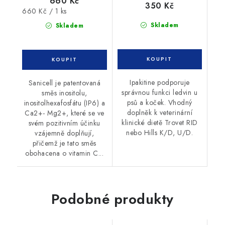
660 Kč
350 Kč
Měrná
660 Kč / 1 ks
cena:
Skladem
Skladem
Ipakitine podporuje
Sanicell je patentovaná
správnou funkci ledvin u
směs inositolu,
psů a koček. Vhodný
inositolhexafosfátu (IP6) a
doplněk k veterinární
Ca2+- Mg2+, které se ve
klinické dietě Trovet RID
svém pozitivním účinku
nebo Hills K/D, U/D.
vzájemně doplňují,
přičemž je tato směs
obohacena o vitamin C...
Podobné produkty