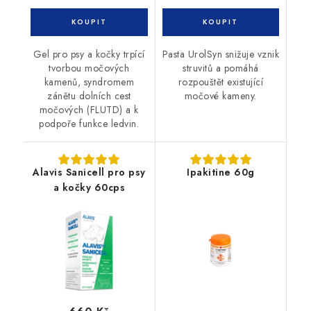
Gel pro psy a kočky trpící
Pasta UrolSyn snižuje vznik
tvorbou močových
struvitů a pomáhá
kamenů, syndromem
rozpouštět existující
zánětu dolních cest
močové kameny.
močových (FLUTD) a k
podpoře funkce ledvin.
Alavis Sanicell pro psy
Ipakitine 60g
a kočky 60cps