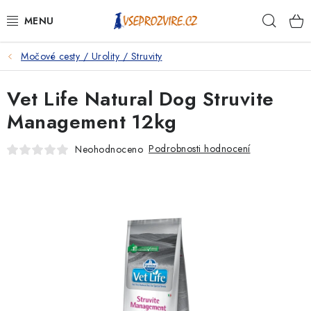
Přejít
Hleda
na
obsah
Močové cesty / Urolity / Struvity
PSI
Vet Life Natural Dog Struvite
KOČKY
Management 12kg
KONĚ
Podrobnosti hodnocení
Neohodnoceno
ANTIPARAZITIKA
PRO CHOVATELE
NA NEMOCI
KRÁLÍCI/HLODAVCI/PTÁCI