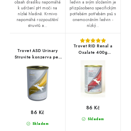
obsah draslíku napomáhá
ledvin a svým složením je
k udržení pH moči na
přizpůsobeno specifickým
nízké hladině. Krmivo
potřebám potřebám psů s
napomáhá rozpouštění
onemocněním ledvin -
struvitů a...
nízký...
Trovet RID Renal a
Trovet ASD Urinary
Oxalate 400g
Struvite konzerva pes
konzerva pes
400g
86 Kč
86 Kč
Skladem
Skladem