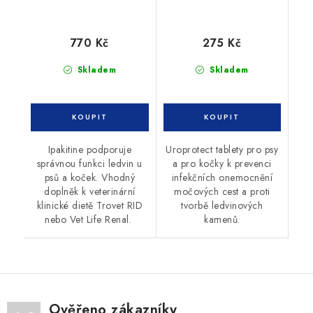
770 Kč
275 Kč
Skladem
Skladem
Ipakitine podporuje
Uroprotect tablety pro psy
správnou funkci ledvin u
a pro kočky k prevenci
psů a koček. Vhodný
infekčních onemocnění
doplněk k veterinární
močových cest a proti
klinické dietě Trovet RID
tvorbě ledvinových
nebo Vet Life Renal.
kamenů.
Ověřeno zákazníky