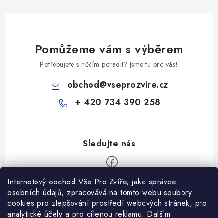
Pomůžeme vám s výběrem
Potřebujete s něčím poradit? Jsme tu pro vás!
obchod
@
vseprozvire.cz
+ 420 734 390 258
Internetový obchod Vše Pro Zvíře, jako správce
Z
osobních údajů, zpracovává na tomto webu soubory
á
cookies pro zlepšování prostředí webových stránek, pro
Informace pro Vás
analytické účely a pro cílenou reklamu. Dalším
p