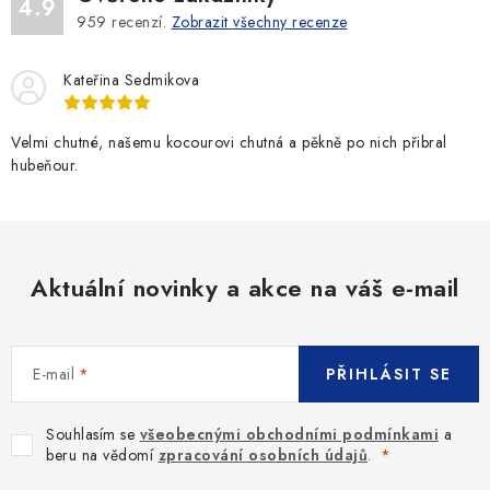
4.9
959
recenzí.
Zobrazit všechny recenze
Kateřina Sedmikova
Velmi chutné, našemu kocourovi chutná a pěkně po nich přibral
hubeňour.
Aktuální novinky a akce na váš e-mail
E-mail
PŘIHLÁSIT SE
Souhlasím se
všeobecnými obchodními podmínkami
a
beru na vědomí
zpracování osobních údajů
.