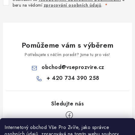
beru na vědomí
zpracování osobních údajů
.
Pomůžeme vám s výběrem
Potřebujete s něčím poradit? Jsme tu pro vás!
obchod
@
vseprozvire.cz
+ 420 734 390 258
Internetový obchod Vše Pro Zvíře, jako správce
Z
osobních údajů, zpracovává na tomto webu soubory