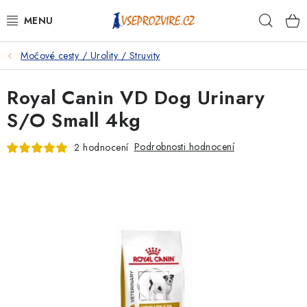
Přejít
Hleda
na
obsah
Močové cesty / Urolity / Struvity
PSI
Royal Canin VD Dog Urinary
KOČKY
S/O Small 4kg
KONĚ
Podrobnosti hodnocení
2 hodnocení
ANTIPARAZITIKA
PRO CHOVATELE
NA NEMOCI
KRÁLÍCI/HLODAVCI/PTÁCI