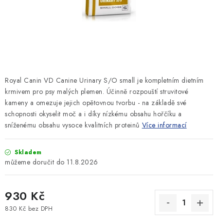
SLEVY
ZNAČKY
Ceník dopravy
Kontakty
Obchodní podmínky
Podmínky ochrany osobních údajů
Royal Canin VD Canine Urinary S/O small je kompletním dietním
krmivem pro psy malých plemen. Účinně rozpouští struvitové
kameny a omezuje jejich opětovnou tvorbu - na základě své
schopnosti okyselit moč a i díky nízkému obsahu hořčíku a
sníženému obsahu vysoce kvalitních proteinů
Více informací
Skladem
11.8.2026
930 Kč
830 Kč bez DPH
Měrná cena: