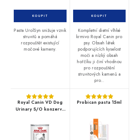
Pasta UrolSyn snižuje vznik
Kompletní dietní vlhké
struvitů a pomáhá
krmivo Royal Canin pro
rozpouštět existující
psy. Obsah látek
močové kameny.
podporujících kyselost
moči a nízký obsah
hořčíku ji činí vhodnou
pro rozpouštění
struvitových kamenů a
pro...
Royal Canin VD Dog
Probican pasta 15ml
Urinary S/O konzerva
410g