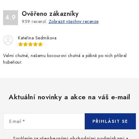
Ověřeno zákazníky
4.9
959
recenzí.
Zobrazit všechny recenze
Kateřina Sedmikova
Velmi chutné, našemu kocourovi chutná a pěkně po nich přibral
hubeňour.
Aktuální novinky a akce na váš e-mail
E-mail
PŘIHLÁSIT SE
Souhlasím se
všeobecnými obchodními podmínkami
a