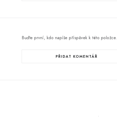
n
o
c
e
n
Buďte první, kdo napíše příspěvek k této položce
í
PŘIDAT KOMENTÁŘ