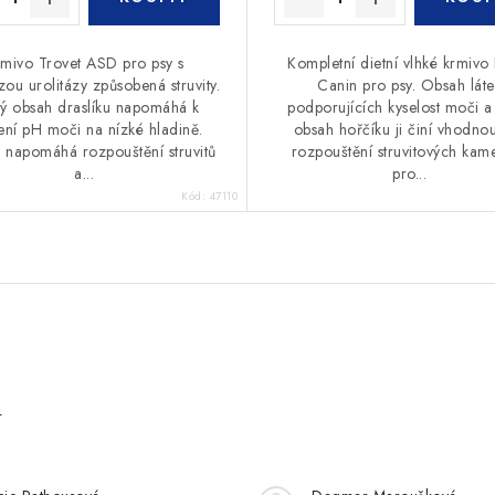
mivo Trovet ASD pro psy s
Kompletní dietní vlhké krmivo
ou urolitázy způsobená struvity.
Canin pro psy. Obsah láte
ý obsah draslíku napomáhá k
podporujících kyselost moči a
ení pH moči na nízké hladině.
obsah hořčíku ji činí vhodno
 napomáhá rozpouštění struvitů
rozpouštění struvitových kam
a...
pro...
Kód:
47110
e