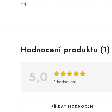
mg.
V
Hodnocení produktu (1)
ý
p
i
5,0
s
1 hodnocení
h
o
d
PŘIDAT HODNOCENÍ