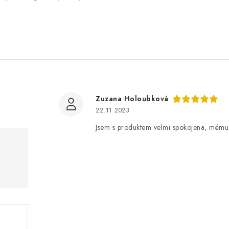
Zuzana Holoubková
22.11.2023
Jsem s produktem velmi spokojena, mém