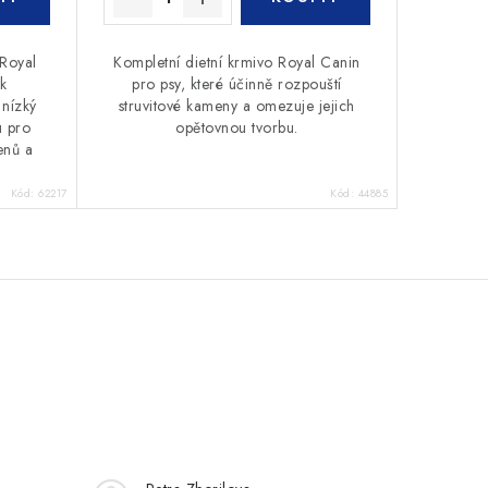
 Royal
Kompletní dietní krmivo Royal Canin
k
pro psy, které účinně rozpouští
 nízký
struvitové kameny a omezuje jejich
u pro
opětovnou tvorbu.
enů a
Kód:
62217
Kód:
44885