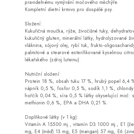
pravidelnému vymývání močového měchýře.
Kompletní dietní krmivo pro dospělé psy.
Složení:
Kukuřičná moučka, rýže, živočišné tuky, dehydrato
kukuřičný gluten, minerální látky, hydrolyzované živ
vláknina, sójový olej, rybí tuk, frukto-oligosachari
palmitové a stearové esterifikované kyselinou citr
lékařského (zdroj luteinu).
Nutriční složení:
Protein 18 %, obsah tuku 17 %, hrubý popel 6,4 %
vápník 0,5 %, fosfor 0,5 %, sodík 1,1 %, chloridy
hořčík 0,04 %, síra 0,5 % látky okyselující moč: 
methionin 0,6 %, EPA a DHA 0,21 %.
Doplňkové látky (v 1 kg):
Vitamín A 15500 mj., vitamín D3 1000 mj., E1 (že
mg, E4 (měď) 13 mg, E5 (mangan) 57 mg, E6 (zine