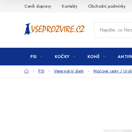
Přejít
Ceník dopravy
Kontakty
Obchodní podmínky
na
obsah
PSI
KOČKY
KONĚ
ANTIP
Domů
PSI
Veterinární diety
Močové cesty / Urolit