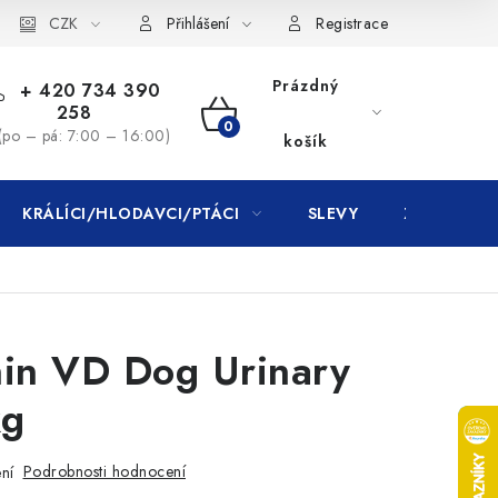
CZK
Přihlášení
Registrace
Prázdný
+ 420 734 390
258
NÁKUPNÍ
(po – pá: 7:00 – 16:00)
košík
KOŠÍK
KRÁLÍCI/HLODAVCI/PTÁCI
SLEVY
ZNAČKY
nin VD Dog Urinary
kg
Podrobnosti hodnocení
ní