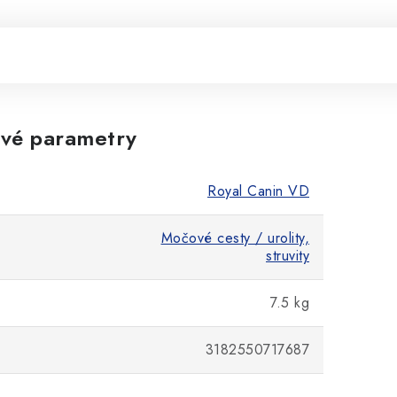
vé parametry
Royal Canin VD
Močové cesty / urolity,
struvity
7.5 kg
3182550717687