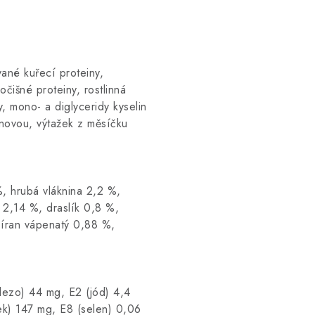
vané kuřecí proteiny,
očišné proteiny, rostlinná
dy, mono- a diglyceridy kyselin
onovou, výtažek z měsíčku
, hrubá vláknina 2,2 %,
 2,14 %, draslík 0,8 %,
síran vápenatý 0,88 %,
lezo) 44 mg, E2 (jód) 4,4
k) 147 mg, E8 (selen) 0,06