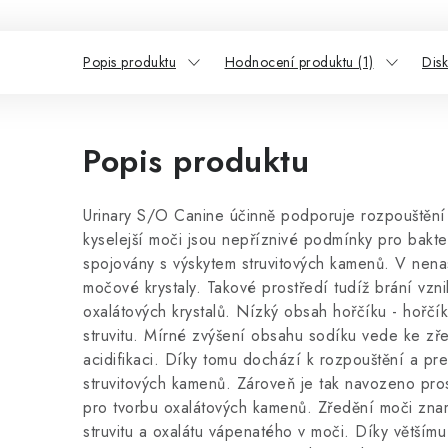
Popis produktu
Hodnocení produktu (1)
Dis
Popis produktu
Urinary S/O Canine účinně podporuje rozpouštění
kyselejší moči jsou nepříznivé podmínky pro bakter
spojovány s výskytem struvitových kamenů. V nen
močové krystaly. Takové prostředí tudíž brání vzni
oxalátových krystalů. Nízký obsah hořčíku - hořčí
struvitu. Mírné zvýšení obsahu sodíku vede ke zře
acidifikaci. Díky tomu dochází k rozpouštění a pre
struvitových kamenů. Zároveň je tak navozeno pros
pro tvorbu oxalátových kamenů. Zředění moči znam
struvitu a oxalátu vápenatého v moči. Díky větším