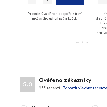
Protexin CystoPro k podpoře zdraví
Kr
močového ústrojí psů a koček.
diagnóz
Nízk
udrž
Krmivo
Kód:
10133
Ověřeno zákazníky
5.0
955
recenzí.
Zobrazit všechny recenz