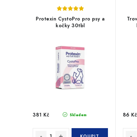
Protexin CystoPro pro psy a
Trov
kočky 30tbl
381 Kč
86 Kč
Skladem