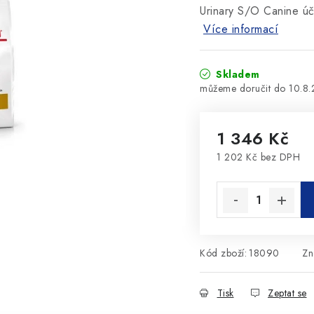
Urinary S/O Canine úč
Více informací
Skladem
10.8
1 346 Kč
1 202 Kč bez DPH
Měrná cena:
Kód zboží:
18090
Zn
Tisk
Zeptat se