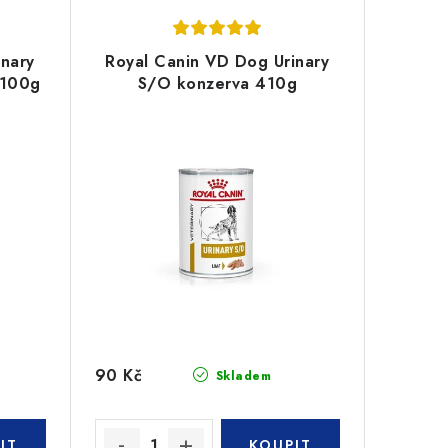
inary
Royal Canin VD Dog Urinary
x100g
S/O konzerva 410g
90 Kč
Skladem