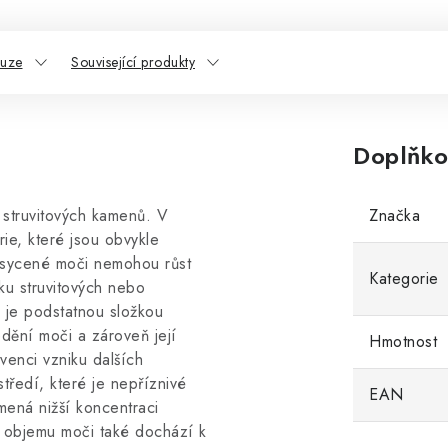
kuze
Související produkty
Doplňko
 struvitových kamenů. V
Značka
ie, které jsou obvykle
asycené moči nemohou růst
Kategorie
ku struvitových nebo
k je podstatnou složkou
dění moči a zároveň její
Hmotnost
venci vzniku dalších
tředí, které je nepříznivé
EAN
ená nižší koncentraci
u objemu moči také dochází k